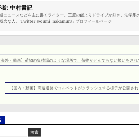
著者:
中村書記
通ニュースなどを主に書くライター。三度の飯よりドライブが好き。法学系
残念な人。
Twitter:@oumi_nakamura
/
プロフィールページ
【海外・動画】荷物の集積場のような場所で、荷物がとんでもない扱いをされ
【国内・動画】高速道路でコルベットがクラッシュする様子が公開され
索