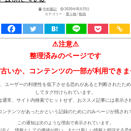
著
掲
中村書記
2020年10月21日
者:
載
カテゴリー：
乗り物
/
動画
日：
⚠注意⚠
整理済みのページです
が古いか、コンテンツの一部が利用できま
、ユーザーの利便性を低下させる恐れがあると判断されたため
してタグ付けられています。
は通常、サイト内検索でヒットせず、おススメ記事には表示さ
コンテンツがあったかという記録のためにのみページが残され
この通知は次のような理由で表示されています。
が古く、情報としての価値が低い。または新しい情報と錯誤する恐