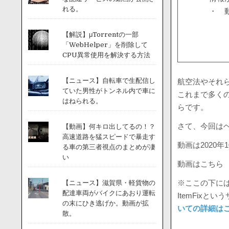
れる。
・ 
【解説】μTorrentの一部
「WebHelper」を削除して
CPU異常使用を解決する方法
【ニュース】自転車で生配信し
航空法やそれ
ていた男性がトンネル内で車に
これまで多く
はねられる。
らです。
さて、今回は
【動画】何キロ出してるの！？
高速道路を猛スピードで暴走す
動画は2020
る車の第三者視点のまとめが凄
い
動画はこちら
※ここの下には
【ニュース】滋賀県・軽貨物の
配達車両がバイクにあおり運転
ItemFix
の末にひき逃げか。動画が拡
いての詳細は
散。