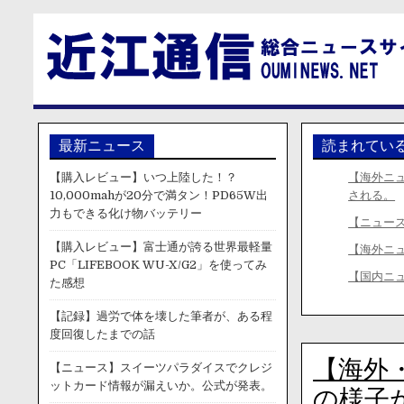
最新ニュース
読まれてい
【購入レビュー】いつ上陸した！？
【海外ニ
10,000mahが20分で満タン！PD65W出
される。
力もできる化け物バッテリー
【ニュー
【購入レビュー】富士通が誇る世界最軽量
【海外ニ
PC「LIFEBOOK WU-X/G2」を使ってみ
【国内ニ
た感想
【記録】過労で体を壊した筆者が、ある程
度回復したまでの話
【海外
【ニュース】スイーツパラダイスでクレジ
ットカード情報が漏えいか。公式が発表。
の様子