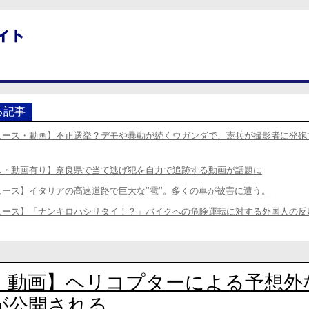
る記事
ュース・動画】不正選挙？デモや暴動が続くウガンダで、憲兵が撮影者に発砲
ス・動画有り】奈良県で当て逃げ犯を自力で追跡する動画が話題に
ュース】イタリアの高速道路で巨大な”雹”。多くの車が被害に遭う。
ュース】「ナンキロハシリタイ！？」バイクへの危険運転に対する外国人の反
・動画】ヘリコプターによる予想外
が公開される