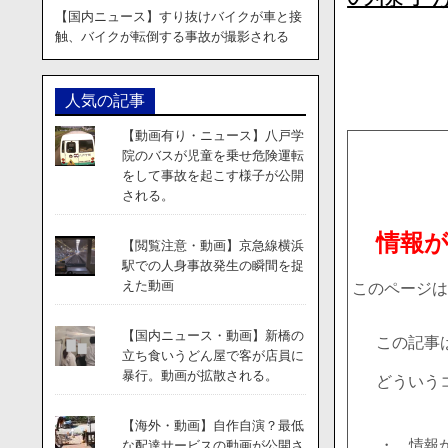
【国内ニュース】すり抜けバイクが車と接
触、バイクが転倒する事故が撮影される
人気の記事
【動画有り・ニュース】八戸学
院のバスが児童を乗せ危険運転
をして事故を起こす様子が公開
される。
情報
【閲覧注意・動画】京急線横浜
駅での人身事故発生の瞬間を捉
えた動画
このページは
【国内ニュース・動画】新橋の
この記事
立ち食いうどん屋で客が店員に
暴行。動画が拡散される。
どういう
【海外・動画】自作自演？最低
・ 情報
な配達サービスの動画が公開さ