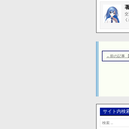
交
く
投
稿
←前の記事 
ナ
ビ
ゲ
ー
シ
ョ
ン
サイト内検
検
索: