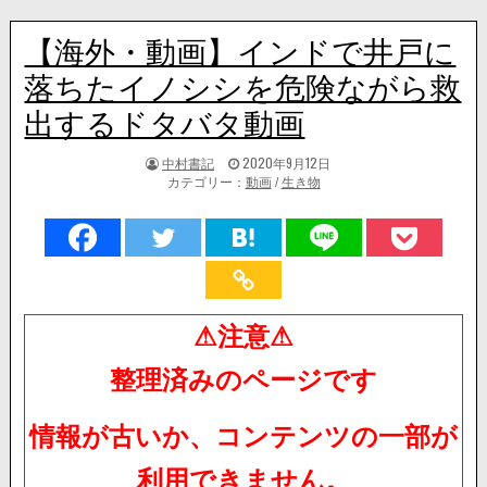
【海外・動画】インドで井戸に
落ちたイノシシを危険ながら救
出するドタバタ動画
著
掲
中村書記
2020年9月12日
者:
載
カテゴリー：
動画
/
生き物
日：
⚠注意⚠
整理済みのページです
情報が古いか、コンテンツの一部が
利用できません。