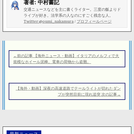
著者:
中村書記
交通ニュースなどを主に書くライター。三度の飯よりド
ライブが好き。法学系の人なのにすごく残念な人。
Twitter:@oumi_nakamura
/
プロフィールページ
投
稿
←前の記事 【海外ニュース・動画】イタリアのメルフィで大
ナ
規模なホイール泥棒。電車の荷物から盗難。
ビ
ゲ
ー
【海外・動画】深夜の高速道路でテールライトが切れたダン
シ
プが突然目前に現れ追突 次の記事→
ョ
ン