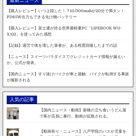
最新ニュース
【購入レビュー】いつ上陸した！？10,000mahが20分で満タン！
PD65W出力もできる化け物バッテリー
【購入レビュー】富士通が誇る世界最軽量PC「LIFEBOOK WU-
X/G2」を使ってみた感想
【記録】過労で体を壊した筆者が、ある程度回復したまでの話
【ニュース】スイーツパラダイスでクレジットカード情報が漏えい
か。公式が発表。
【国内ニュース】すり抜けバイクが車と接触、バイクが転倒する事故
が撮影される
人気の記事
【国内ニュース・動画】新橋の立ち食いうどん屋
で客が店員に暴行。動画が拡散される。
【動画有り・ニュース】八戸学院のバスが児童を