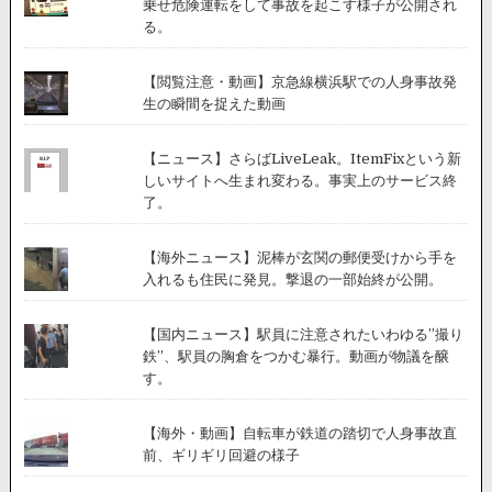
乗せ危険運転をして事故を起こす様子が公開され
る。
【閲覧注意・動画】京急線横浜駅での人身事故発
生の瞬間を捉えた動画
【ニュース】さらばLiveLeak。ItemFixという新
しいサイトへ生まれ変わる。事実上のサービス終
了。
【海外ニュース】泥棒が玄関の郵便受けから手を
入れるも住民に発見。撃退の一部始終が公開。
【国内ニュース】駅員に注意されたいわゆる”撮り
鉄”、駅員の胸倉をつかむ暴行。動画が物議を醸
す。
【海外・動画】自転車が鉄道の踏切で人身事故直
前、ギリギリ回避の様子