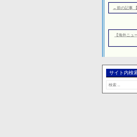
稿
←前の記事 
ナ
ビ
ゲ
【海外ニュ
ー
シ
ョ
ン
サイト内検
検
索: