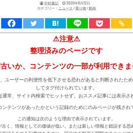
著
掲
中村書記
2020年8月12日
者:
載
カテゴリー：
ニュース
/
乗り物
/
動画
日：
⚠注意⚠
整理済みのページです
が古いか、コンテンツの一部が利用できま
、ユーザーの利便性を低下させる恐れがあると判断されたため
してタグ付けられています。
は通常、サイト内検索でヒットせず、おススメ記事には表示さ
コンテンツがあったかという記録のためにのみページが残され
この通知は次のような理由で表示されています。
が古く、情報としての価値が低い。または新しい情報と錯誤する恐