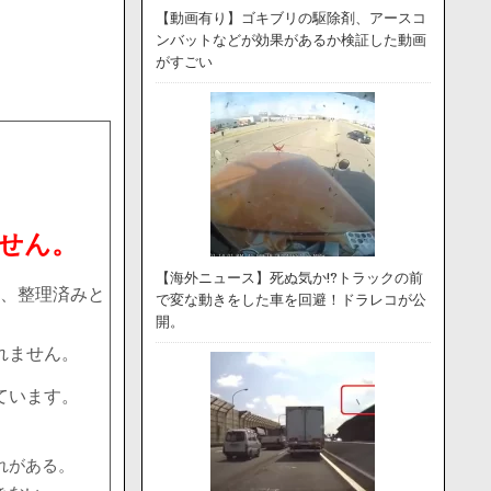
【動画有り】ゴキブリの駆除剤、アースコ
ンバットなどが効果があるか検証した動画
がすごい
せん。
【海外ニュース】死ぬ気か!?トラックの前
、整理済みと
で変な動きをした車を回避！ドラレコが公
開。
れません。
ています。
れがある。