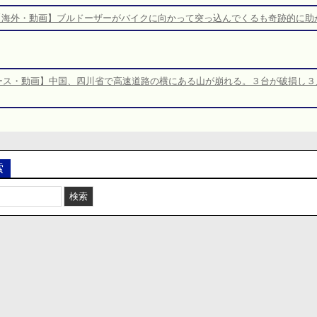
【海外・動画】ブルドーザーがバイクに向かって突っ込んでくるも奇跡的に助
ース・動画】中国、四川省で高速道路の横にある山が崩れる。３台が破損し３
索