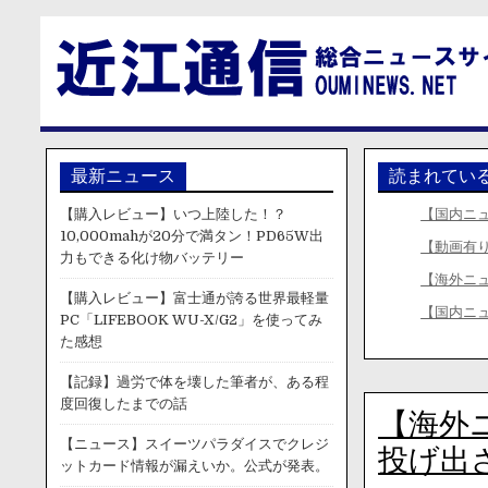
最新ニュース
読まれてい
【購入レビュー】いつ上陸した！？
【国内ニ
10,000mahが20分で満タン！PD65W出
【動画有り
力もできる化け物バッテリー
【海外ニ
【購入レビュー】富士通が誇る世界最軽量
【国内ニ
PC「LIFEBOOK WU-X/G2」を使ってみ
た感想
【記録】過労で体を壊した筆者が、ある程
度回復したまでの話
【海外
【ニュース】スイーツパラダイスでクレジ
投げ出
ットカード情報が漏えいか。公式が発表。