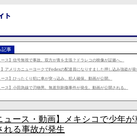
る記事
ュース】信号無視で事故。双方が青を主張？ドラレコの映像が証拠へ。
】アメリカニューヨークでFedexの配達員になりすました押し込み強盗が発
ュース】ひったくり犯に車が突っ込み、犯人確保。動画が公開。
ュース】小田急線で刃物男。無差別刺傷事件が発生。動画が公開される。
ニュース・動画】メキシコで少年が
される事故が発生