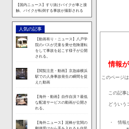
【国内ニュース】すり抜けバイクが車と接
触、バイクが転倒する事故が撮影される
人気の記事
【動画有り・ニュース】八戸学
院のバスが児童を乗せ危険運転
をして事故を起こす様子が公開
される。
情報
【閲覧注意・動画】京急線横浜
駅での人身事故発生の瞬間を捉
このページは
えた動画
この記事
【海外・動画】自作自演？最低
な配達サービスの動画が公開さ
どういう
れる。
・ 情報
【海外ニュース】泥棒が玄関の
郵便受けから手を入れるも住民