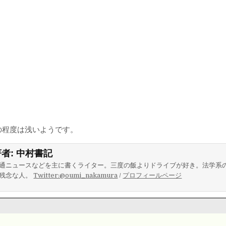
の程度は浅いようです。
著者:
中村書記
通ニュースなどを主に書くライター。三度の飯よりドライブが好き。法学系
残念な人。
Twitter:@oumi_nakamura
/
プロフィールページ