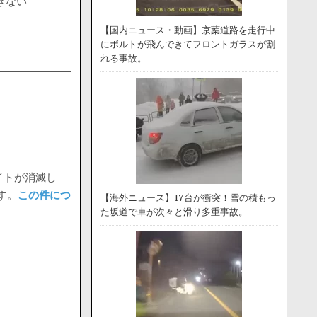
きない
【国内ニュース・動画】京葉道路を走行中
にボルトが飛んできてフロントガラスが割
れる事故。
イトが消滅し
す。
この件につ
【海外ニュース】17台が衝突！雪の積もっ
た坂道で車が次々と滑り多重事故。