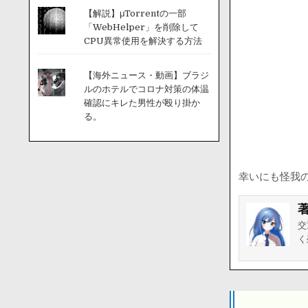
【解説】μTorrentの一部
「WebHelper」を削除して
CPU異常使用を解決する方法
【海外ニュース・動画】ブラジ
ルのホテルでコロナ対策の体温
確認にキレた男性が殴り掛か
る。
幸いにも怪我
交
く
投