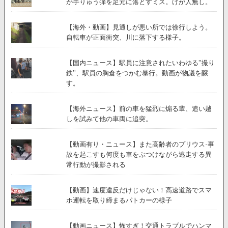
が手りゅう弾を足元に落とすミス。けが人無し。
【海外・動画】見通しが悪い所では徐行しよう。
自転車が正面衝突、川に落下する様子。
【国内ニュース】駅員に注意されたいわゆる”撮り
鉄”、駅員の胸倉をつかむ暴行。動画が物議を醸
す。
【海外ニュース】前の車を猛烈に煽る輩、追い越
しを試みて他の車両に追突。
【動画有り・ニュース】また高齢者のプリウス-事
故を起こすも何度も車をぶつけながら逃走する異
常行動が撮影される
【動画】速度違反だけじゃない！高速道路でスマ
ホ運転を取り締まるパトカーの様子
【動画ニュース】怖すぎ！交通トラブルでハンマ