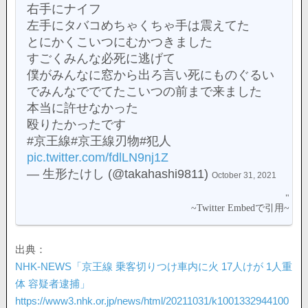
右手にナイフ
左手にタバコめちゃくちゃ手は震えてた
とにかくこいつにむかつきました
すごくみんな必死に逃げて
僕がみんなに窓から出ろ言い死にものぐるい
でみんなででてたこいつの前まで来ました
本当に許せなかった
殴りたかったです
#京王線#京王線刃物#犯人
pic.twitter.com/fdlLN9nj1Z
— 生形たけし (@takahashi9811)
October 31, 2021
出典：
NHK-NEWS「京王線 乗客切りつけ車内に火 17人けが 1人重
体 容疑者逮捕」
https://www3.nhk.or.jp/news/html/20211031/k1001332944100