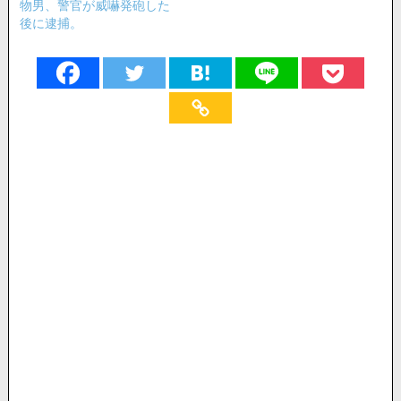
物男、警官が威嚇発砲した
後に逮捕。