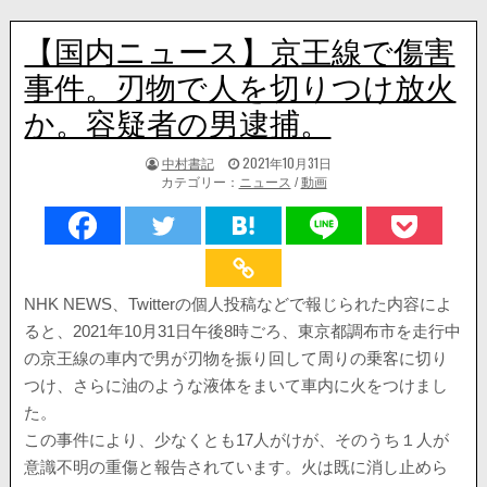
【国内ニュース】京王線で傷害
事件。刃物で人を切りつけ放火
か。容疑者の男逮捕。
著
掲
中村書記
2021年10月31日
者:
載
カテゴリー：
ニュース
/
動画
日：
NHK NEWS、Twitterの個人投稿などで報じられた内容によ
ると、2021年10月31日午後8時ごろ、東京都調布市を走行中
の京王線の車内で男が刃物を振り回して周りの乗客に切り
つけ、さらに油のような液体をまいて車内に火をつけまし
た。
この事件により、少なくとも17人がけが、そのうち１人が
意識不明の重傷と報告されています。火は既に消し止めら