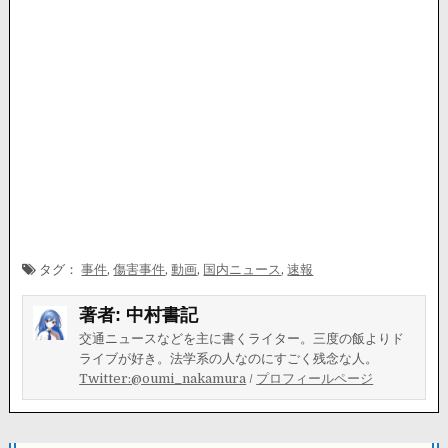
タグ：
事件
,
傷害事件
,
動画
,
国内ニュース
,
速報
著者:
中村書記
交通ニュースなどを主に書くライター。三度の飯よりド
ライブが好き。法学系の人なのにすごく残念な人。
Twitter:@oumi_nakamura
/
プロフィールページ