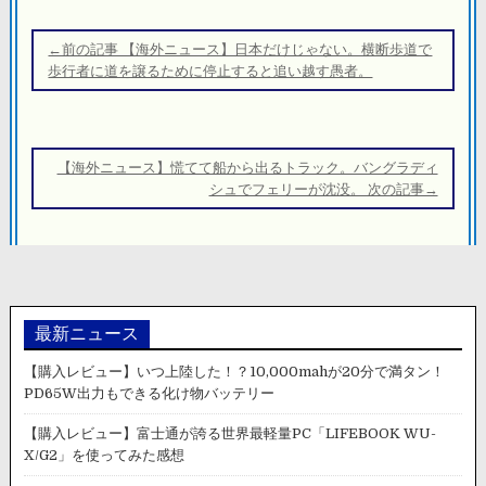
投
稿
←前の記事 【海外ニュース】日本だけじゃない。横断歩道で
ナ
歩行者に道を譲るために停止すると追い越す愚者。
ビ
ゲ
ー
【海外ニュース】慌てて船から出るトラック。バングラディ
シ
シュでフェリーが沈没。 次の記事→
ョ
ン
最新ニュース
【購入レビュー】いつ上陸した！？10,000mahが20分で満タン！
PD65W出力もできる化け物バッテリー
【購入レビュー】富士通が誇る世界最軽量PC「LIFEBOOK WU-
X/G2」を使ってみた感想