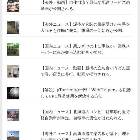
【海外・動画】自作自演？最低な配達サービスの
動画が公開される。
【海外ニュース】泥棒が玄関の郵便受けから手を
入れるも住民に発見。撃退の一部始終が公開。
【国内ニュース】悪ふざけの末に事故か。業務ス
ーパーに車が突っ込む動画が拡散。
【国内ニュース・動画】新橋の立ち食いうどん屋
で客が店員に暴行。動画が拡散される。
【解説】μTorrentの一部「WebHelper」を削除
してCPU異常使用を解決する方法
【国内ニュース】北海道のコンビニ駐車場付近で
軽自動車が暴走。自転車の男性がはねられる。
【海外ニュース】高速道路で案内板が落下。理不
尽な事故のドラレコが公開される。