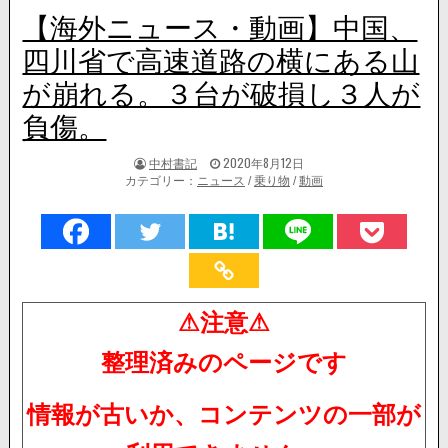
【海外ニュース・動画】中国、
四川省で高速道路の横にある山
が崩れる。３台が破損し３人が
負傷。
著
掲
中村書記
2020年8月12日
者:
載
カテゴリー：
ニュース
/
乗り物
/
動画
日：
⚠注意⚠
整理済みのページです
情報が古いか、コンテンツの一部が