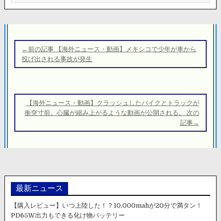
投
稿
←前の記事 【海外ニュース・動画】メキシコで少年が車から
ナ
投げ出される事故が発生
ビ
ゲ
ー
【海外ニュース・動画】クラッシュしたバイクとトラックが
シ
衝突寸前。心臓が縮み上がるような動画が公開される。 次の
記事→
ョ
ン
最新ニュース
【購入レビュー】いつ上陸した！？10,000mahが20分で満タン！
PD65W出力もできる化け物バッテリー