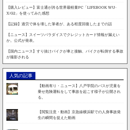
【購入レビュー】富士通が誇る世界最軽量PC「LIFEBOOK WU-
X/G2」を使ってみた感想
【記録】過労で体を壊した筆者が、ある程度回復したまでの話
【ニュース】スイーツパラダイスでクレジットカード情報が漏えい
か。公式が発表。
【国内ニュース】すり抜けバイクが車と接触、バイクが転倒する事故
が撮影される
人気の記事
【動画有り・ニュース】八戸学院のバスが児童を
乗せ危険運転をして事故を起こす様子が公開され
る。
【閲覧注意・動画】京急線横浜駅での人身事故発
生の瞬間を捉えた動画