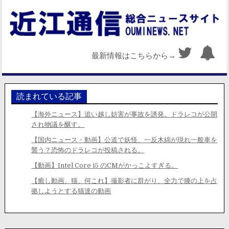
最新情報はこちらから→
読まれている記事
【海外ニュース】追い越し妨害が事故を誘発。ドラレコが公開
され物議を醸す。
【国内ニュース・動画】公道で妖怪、一反木綿が現れ一般車を
襲う？恐怖のドラレコが投稿される。
【動画】Intel Core i5 のCMがかっこよすぎる。
【癒し動画、猫、何これ】撮影者に群がり、全力で膝の上を占
拠しようとする猫達の動画