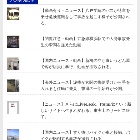
【動画有り・ニュース】八戸学院のバスが児童を
乗せ危険運転をして事故を起こす様子が公開され
る。
【閲覧注意・動画】京急線横浜駅での人身事故発
生の瞬間を捉えた動画
【国内ニュース・動画】新橋の立ち食いうどん屋
で客が店員に暴行。動画が拡散される。
【海外ニュース】泥棒が玄関の郵便受けから手を
入れるも住民に発見。撃退の一部始終が公開。
【ニュース】さらばLiveLeak。ItemFixという新
しいサイトへ生まれ変わる。事実上のサービス終
了。
【国内ニュース】すり抜けバイクが車と接触、バ
イクが転倒する事故が撮影される