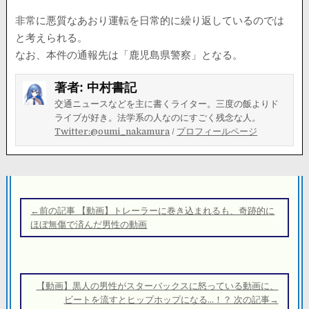
非常に悪質なあおり運転を日常的に繰り返しているのでは
と考えられる。
なお、本件の通報先は「鹿児島県警察」となる。
著者:
中村書記
交通ニュースなどを主に書くライター。三度の飯よりド
ライブが好き。法学系の人なのにすごく残念な人。
Twitter:@oumi_nakamura
/
プロフィールページ
投
稿
←前の記事 【動画】トレーラーに巻き込まれるも、奇跡的に
ナ
ほぼ無傷で済んだ男性の動画
ビ
ゲ
ー
【動画】黒人の男性がスターバックスに怒っている動画に、
シ
ビートを流すとヒップホップになる…！？ 次の記事→