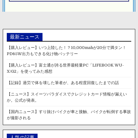
ョ
ン
最新ニュース
【購入レビュー】いつ上陸した！？10,000mahが20分で満タン！
PD65W出力もできる化け物バッテリー
【購入レビュー】富士通が誇る世界最軽量PC「LIFEBOOK WU-
X/G2」を使ってみた感想
【記録】過労で体を壊した筆者が、ある程度回復したまでの話
【ニュース】スイーツパラダイスでクレジットカード情報が漏えい
か。公式が発表。
【国内ニュース】すり抜けバイクが車と接触、バイクが転倒する事故
が撮影される
人気の記事