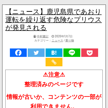
【ニュース】鹿児島県であおり
運転を繰り返す危険なプリウス
が発見される
著
掲
中村書記
2020年1月7日
者:
載
カテゴリー：
ニュース
/
乗り物
日：
⚠注意⚠
整理済みのページです
情報が古いか、コンテンツの一部が
利用できません。