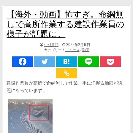
【海外・動画】怖すぎ。命綱無
しで高所作業する建設作業員の
様子が話題に。
著
掲
中村書記
2022年2月15日
者:
載
カテゴリー：
ニュース
/
動画
日：
建設作業員が高所で命綱無しで作業。手に汗握る動画が話
題になっています。