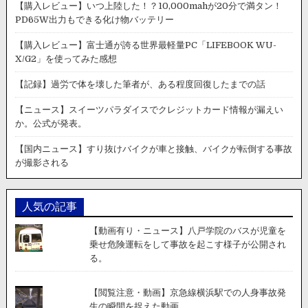
【購入レビュー】いつ上陸した！？10,000mahが20分で満タン！
PD65W出力もできる化け物バッテリー
【購入レビュー】富士通が誇る世界最軽量PC「LIFEBOOK WU-
X/G2」を使ってみた感想
【記録】過労で体を壊した筆者が、ある程度回復したまでの話
【ニュース】スイーツパラダイスでクレジットカード情報が漏えい
か。公式が発表。
【国内ニュース】すり抜けバイクが車と接触、バイクが転倒する事故
が撮影される
人気の記事
【動画有り・ニュース】八戸学院のバスが児童を
乗せ危険運転をして事故を起こす様子が公開され
る。
【閲覧注意・動画】京急線横浜駅での人身事故発
生の瞬間を捉えた動画