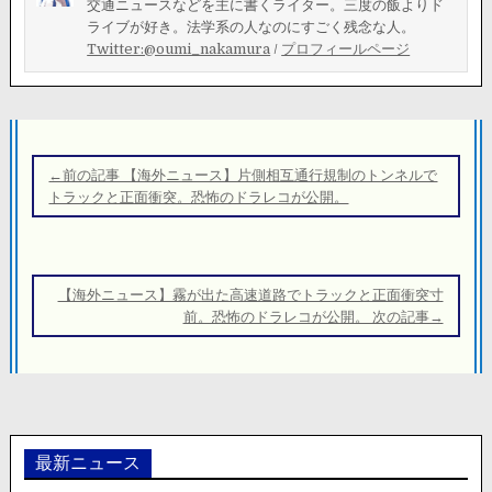
交通ニュースなどを主に書くライター。三度の飯よりド
ライブが好き。法学系の人なのにすごく残念な人。
Twitter:@oumi_nakamura
/
プロフィールページ
投
稿
←前の記事 【海外ニュース】片側相互通行規制のトンネルで
ナ
トラックと正面衝突。恐怖のドラレコが公開。
ビ
ゲ
ー
【海外ニュース】霧が出た高速道路でトラックと正面衝突寸
シ
前。恐怖のドラレコが公開。 次の記事→
ョ
ン
最新ニュース