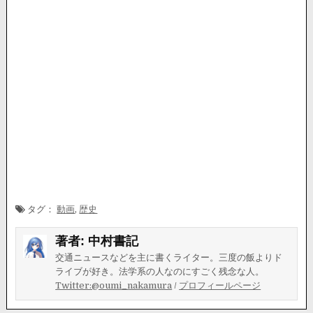
タグ：
動画
,
歴史
著者:
中村書記
交通ニュースなどを主に書くライター。三度の飯よりド
ライブが好き。法学系の人なのにすごく残念な人。
Twitter:@oumi_nakamura
/
プロフィールページ