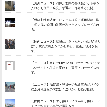
【海外ニュース】泥棒が玄関の郵便受けから手を
入れるも住民に発見。撃退の一部始終が公開。
【動画】移動式オービスが本格的に運用開始。取
り締まりの瞬間の動画が次々とアップロードされ
る。
【国内ニュース】駅員に注意されたいわゆる”撮り
鉄”、駅員の胸倉をつかむ暴行。動画が物議を醸
す。
【ニュース】さらばLiveLeak。ItemFixという新
しいサイトへ生まれ変わる。事実上のサービス終
了。
【ニュース】滋賀県・軽貨物の配達車両がバイク
にあおり運転の末にひき逃げか。動画が拡散。
【国内ニュース】すり抜けバイクが車と接触、バ
イクが転倒する事故が撮影される