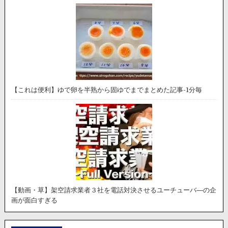
【これは便利】ゆで卵を半熟から固ゆでまでまとめた記事-1分毎
【動画・草】架空請求業者３社を電話対決させるユーチューバ―の企
画が面白すぎる