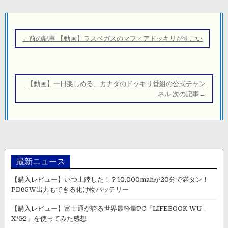
投
稿
←前の記事 【動画】ラスベガスのマフィアドッキリがすごい
ナ
ビ
ゲ
【動画】一日楽しめる、カナダのドッキリ番組の公式チャン
ー
ネル 次の記事→
シ
ョ
ン
最新ニュース
【購入レビュー】いつ上陸した！？10,000mahが20分で満タン！
PD65W出力もできる化け物バッテリー
【購入レビュー】富士通が誇る世界最軽量PC「LIFEBOOK WU-
X/G2」を使ってみた感想