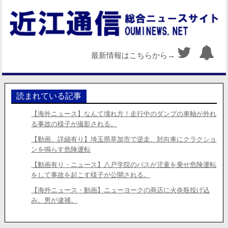
最新情報はこちらから→
読まれている記事
【海外ニュース】なんて壊れ方！走行中のダンプの車軸が外れ
る事故の様子が撮影される。
【動画、詳細有り】埼玉県草加市で逆走、対向車にクラクショ
ンを鳴らす危険運転
【動画有り・ニュース】八戸学院のバスが児童を乗せ危険運転
をして事故を起こす様子が公開される。
【海外ニュース・動画】ニューヨークの商店に火炎瓶投げ込
み。男が逮捕。