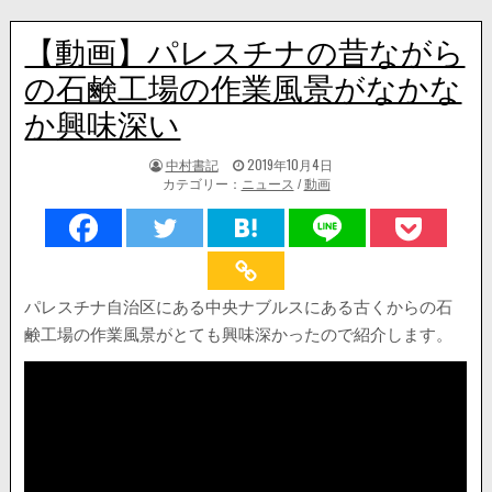
【動画】パレスチナの昔ながら
の石鹸工場の作業風景がなかな
か興味深い
著
掲
中村書記
2019年10月4日
者:
載
カテゴリー：
ニュース
/
動画
日：
パレスチナ自治区にある中央ナブルスにある古くからの石
鹸工場の作業風景がとても興味深かったので紹介します。