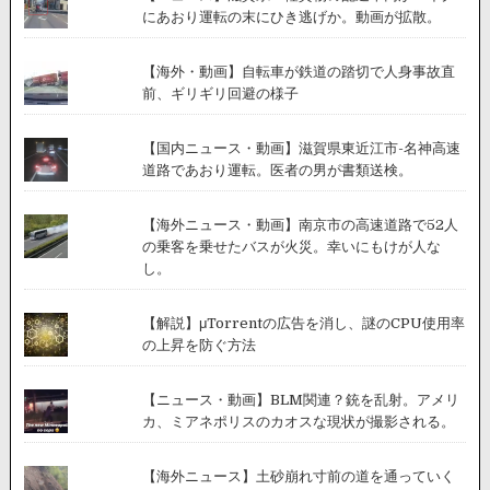
にあおり運転の末にひき逃げか。動画が拡散。
【海外・動画】自転車が鉄道の踏切で人身事故直
前、ギリギリ回避の様子
【国内ニュース・動画】滋賀県東近江市-名神高速
道路であおり運転。医者の男が書類送検。
【海外ニュース・動画】南京市の高速道路で52人
の乗客を乗せたバスが火災。幸いにもけが人な
し。
【解説】μTorrentの広告を消し、謎のCPU使用率
の上昇を防ぐ方法
【ニュース・動画】BLM関連？銃を乱射。アメリ
カ、ミアネポリスのカオスな現状が撮影される。
【海外ニュース】土砂崩れ寸前の道を通っていく