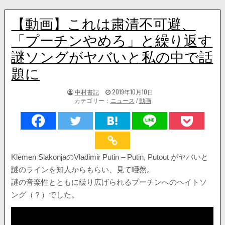
【動画】これは粛清不可避、
「プーチンやめろ」と繰り返す
謎ソングがヤバいと私の中で話
題に
著
掲
中村書記
2019年10月10日
者:
載
カテゴリー：
ニュース
/
動画
日：
Klemen SlakonjaのVladimir Putin – Putin, Putout がヤバいと
謎のラインを知人からもらい、見て唖然。
謎の音楽性とともに繰り広げられるプーチンへのヘイトソ
ング（？）でした。