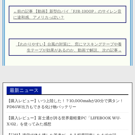
投
稿
←前の記事 【動画】新型白バイ「FJR-1300P」のサイレン音
ナ
に違和感、アメリカっぽい？
ビ
ゲ
ー
【わかりやすい】台風の対策に、窓にマスキングテープや養
シ
生テープが効果があるのか、動画で解説。 次の記事→
ョ
ン
最新ニュース
【購入レビュー】いつ上陸した！？10,000mahが20分で満タン！
PD65W出力もできる化け物バッテリー
【購入レビュー】富士通が誇る世界最軽量PC「LIFEBOOK WU-
X/G2」を使ってみた感想