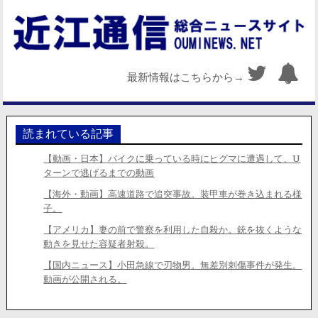
最新情報はこちらから→
読まれている記事
【動画・日本】バイクに乗っている時にヒグマに遭遇して、U
ターンで逃げるまでの動画
【海外・動画】高速道路で追突事故。装甲車が巻き込まれる様
子。
【アメリカ】妻の前で警察を利用した自殺か。銃を抜くような
動きを見せた容疑者射殺。
【国内ニュース】小田急線で刃物男。無差別刺傷事件が発生。
動画が公開される。