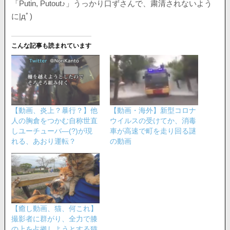
「Putin, Putout♪」うっかり口ずさんで、粛清されないよう
に|дﾟ)
こんな記事も読まれています
【動画、炎上？暴行？】他
【動画・海外】新型コロナ
人の胸倉をつかむ自称世直
ウイルスの受けてか、消毒
しユーチューバ―(?)が現
車が高速で町を走り回る謎
れる、あおり運転？
の動画
【癒し動画、猫、何これ】
撮影者に群がり、全力で膝
の上を占拠しようとする猫