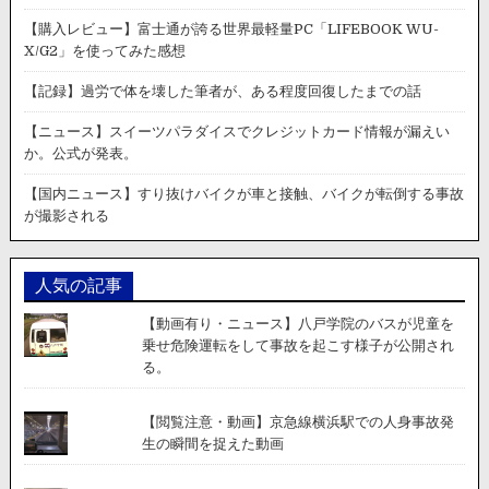
加
市
【購入レビュー】富士通が誇る世界最軽量PC「LIFEBOOK WU-
で
X/G2」を使ってみた感想
逆
走、
【記録】過労で体を壊した筆者が、ある程度回復したまでの話
対
向
【ニュース】スイーツパラダイスでクレジットカード情報が漏えい
車
か。公式が発表。
に
ク
【国内ニュース】すり抜けバイクが車と接触、バイクが転倒する事故
ラ
が撮影される
ク
シ
ョ
人気の記事
ン
を
【動画有り・ニュース】八戸学院のバスが児童を
鳴
乗せ危険運転をして事故を起こす様子が公開され
ら
る。
す
危
険
【閲覧注意・動画】京急線横浜駅での人身事故発
運
生の瞬間を捉えた動画
転