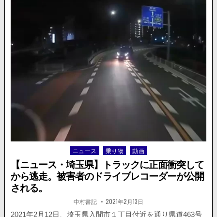
画】
自
埼
動
玉
車
県
が
道
横
38
転。
号
線
で
対
向
車
線
に
飛
び
ニュース
乗り物
動画
Posted
出
し
in
【ニュース・埼玉県】トラックに正面衝突して
て
から逃走。被害者のドライブレコーダーが公開
来
される。
た
車
著
掲
中村書記
2021年2月13日
と
者:
載
日：
2021年2月12日、埼玉県入間市１丁目付近を通り県道463号
接