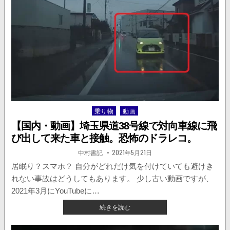
車
を
見
落
と
し
た
か。
右
折
の
乗り物
動画
Posted
軽
in
自
【国内・動画】埼玉県道38号線で対向車線に飛
動
び出して来た車と接触。恐怖のドラレコ。
車
と
著
掲
中村書記
2021年5月21日
者:
載
タ
日：
居眠り？スマホ？ 自分がどれだけ気を付けていても避けき
ク
れない事故はどうしてもあります。 少し古い動画ですが、
シ
ー
2021年3月にYouTubeに…
が
【国
続きを読む
衝
内・
突。
動
軽