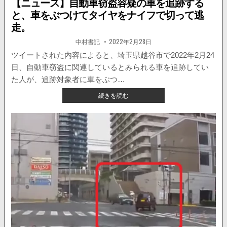
【ニュース】自動車窃盗容疑の車を追跡する
と、車をぶつけてタイヤをナイフで切って逃
走。
著
掲
中村書記
2022年2月28日
者:
載
日：
ツイートされた内容によると、埼玉県越谷市で2022年2月24
日、自動車窃盗に関連しているとみられる車を追跡してい
た人が、追跡対象者に車をぶつ…
【ニ
続きを読む
ュ
ー
ス】
自
動
車
窃
盗
容
疑
の
車
を