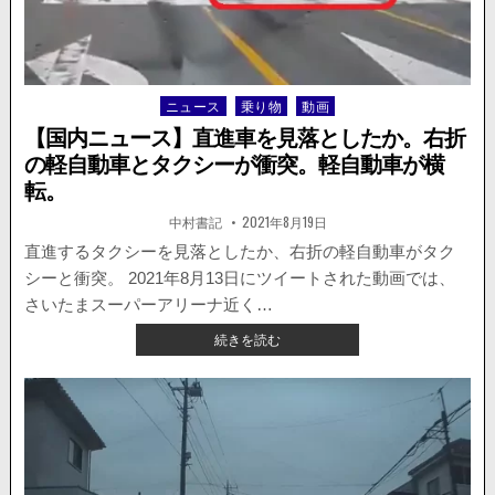
追
跡
す
る
と、
ニュース
乗り物
動画
Posted
車
in
を
【国内ニュース】直進車を見落としたか。右折
ぶ
の軽自動車とタクシーが衝突。軽自動車が横
つ
転。
け
て
著
掲
中村書記
2021年8月19日
者:
載
タ
日：
直進するタクシーを見落としたか、右折の軽自動車がタク
イ
ヤ
シーと衝突。 2021年8月13日にツイートされた動画では、
を
さいたまスーパーアリーナ近く…
ナ
【国
続きを読む
イ
内
フ
ニ
で
ュ
切
ー
っ
ス】
て
直
逃
進
走。