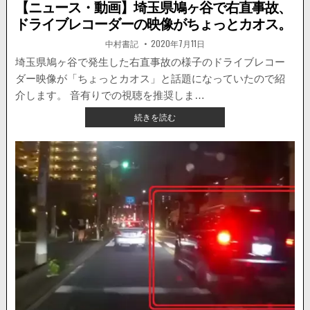
in
逃
【ニュース・動画】埼玉県鳩ヶ谷で右直事故、
走。
ドライブレコーダーの映像がちょっとカオス。
被
害
著
掲
中村書記
2020年7月11日
者:
載
者
日：
埼玉県鳩ヶ谷で発生した右直事故の様子のドライブレコー
の
ダー映像が「ちょっとカオス」と話題になっていたので紹
ド
ラ
介します。 音有りでの視聴を推奨しま…
イ
【ニ
続きを読む
ブ
ュ
レ
ー
コ
ス・
ー
動
ダ
画】
ー
埼
が
玉
公
県
開
鳩
さ
ヶ
れ
谷
る。
で
右
直