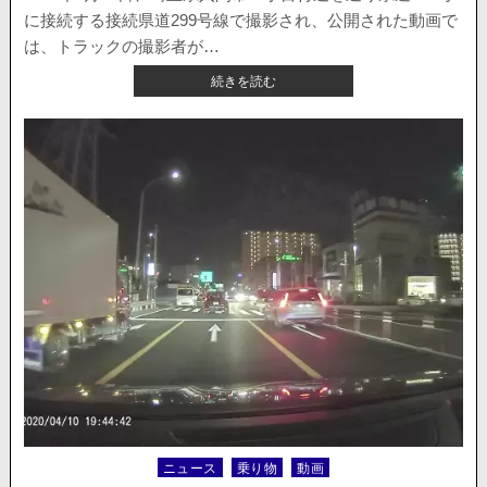
触。
に接続する接続県道299号線で撮影され、公開された動画で
恐
は、トラックの撮影者が…
怖
【ニ
の
続きを読む
ュ
ド
ー
ラ
ス・
レ
埼
コ。
玉
県】
ト
ラ
ッ
ク
に
正
面
衝
突
し
て
か
ニュース
乗り物
動画
Posted
ら