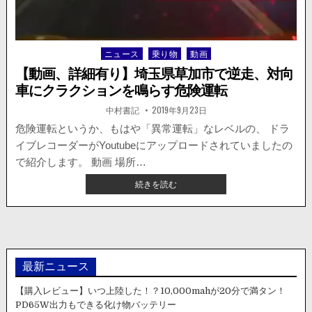
事
故、
ド
ラ
ニュース
乗り物
動画
Posted
イ
in
ブ
【動画、詳細有り】埼玉県草加市で逆走、対向
レ
車にクラクションを鳴らす危険運転
コ
ー
著
掲
中村書記
2019年9月23日
者:
載
ダ
日：
危険運転というか、もはや「異常運転」なレベルの、 ドラ
ー
イブレコーダーがYoutubeにアップロードされていましたの
の
映
で紹介します。 動画 場所…
像
【動
続きを読む
が
画、
ち
詳
ょ
細
っ
有
と
り】
カ
埼
最新ニュース
オ
玉
ス。
県
【購入レビュー】いつ上陸した！？10,000mahが20分で満タン！
草
PD65W出力もできる化け物バッテリー