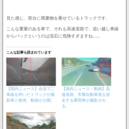
見た感じ、荷台に廃棄物を乗せているトラックです。
こんな重量のある車で、それも高速道路で、追い越し車線
からバックというのは流石に危険すぎますね….。
こんな記事も読まれています
【国内ニュース】合流で二
【国内ニュース・動画】高
車線を跨いだトラックが撮
速道路、常磐自動車道を逆
影車と衝突。動画が公開。
走する乗用車が撮影され
る。