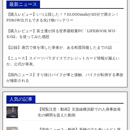
最新ニュース
【購入レビュー】いつ上陸した！？10,000mahが20分で満タン！
PD65W出力もできる化け物バッテリー
【購入レビュー】富士通が誇る世界最軽量PC「LIFEBOOK WU-
X/G2」を使ってみた感想
【記録】過労で体を壊した筆者が、ある程度回復したまでの話
【ニュース】スイーツパラダイスでクレジットカード情報が漏えい
か。公式が発表。
【国内ニュース】すり抜けバイクが車と接触、バイクが転倒する事故
が撮影される
人気の記事
【閲覧注意・動画】京急線横浜駅での人身事故発
生の瞬間を捉えた動画
【国内ニュース・動画】新橋の立ち食いうどん屋