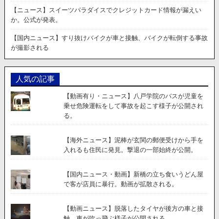
に
【ニュース】スイーツパラダイスでクレジットカード情報が漏えい
突
か。公式が発表。
っ
込
【国内ニュース】すり抜けバイクが車と接触、バイクが転倒する事故
む。
が撮影される
サ
イ
ド
人気の記事
ブ
レ
【動画有り・ニュース】八戸学院のバスが児童を
ー
乗せ危険運転をして事故を起こす様子が公開され
キ
る。
の
か
け
【海外ニュース】泥棒が玄関の郵便受けから手を
忘
入れるも住民に発見。撃退の一部始終が公開。
れ
に
【国内ニュース・動画】新橋の立ち食いうどん屋
よ
で客が店員に暴行。動画が拡散される。
る
事
故。
【動画ニュース】脱落したタイヤが後方の車と接
触。車が吹っ飛ぶ様子が公開される。