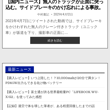
【国内ニュース】無人のトラックが正面に突っ
込む。サイドブレーキのかけ忘れによる事故。
著
掲
中村書記
2021年4月12日
者:
載
日：
2021年4月7日にツイートされた動画では、サイドブレーキ
をかけわすれた無人のクレーン付きトラック（ユニック
車）が坂道を下り、撮影車の正面に…
【国
続きを読む
内
ニ
ュ
ー
ス】
無
最新ニュース
人
の
【購入レビュー】いつ上陸した！？10,000mahが20分で満タン！
ト
PD65W出力もできる化け物バッテリー
ラ
ッ
【購入レビュー】富士通が誇る世界最軽量PC「LIFEBOOK WU-
ク
X/G2」を使ってみた感想
が
正
【記録】過労で体を壊した筆者が、ある程度回復したまでの話
面