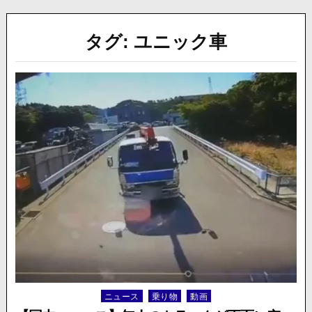
タグ:
ユニック車
ニュース
乗り物
動画
Posted
in