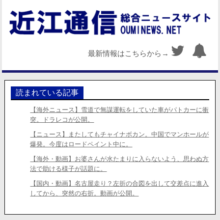
最新情報はこちらから→
読まれている記事
【海外ニュース】雪道で無謀運転をしていた車がパトカーに衝
突。ドラレコが公開。
【ニュース】またしてもチャイナボカン。中国でマンホールが
爆発。今度はロードペイント中に。
【海外・動画】お婆さんが水たまりに入らないよう、思わぬ方
法で助ける様子が話題に。
【国内・動画】名古屋走り？左折の合図を出して交差点に進入
してから、突然の右折。動画が公開。