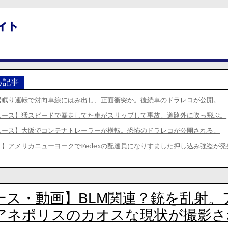
る記事
居眠り運転で対向車線にはみ出し、正面衝突か。後続車のドラレコが公開。
ュース】猛スピードで暴走してた車がスリップして事故。道路外に吹っ飛ぶ。
ュース】大阪でコンテナトレーラーが横転。恐怖のドラレコが公開される。
】アメリカニューヨークでFedexの配達員になりすました押し込み強盗が発
ース・動画】BLM関連？銃を乱射。
アネポリスのカオスな現状が撮影さ