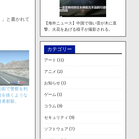
ない。」と書かれて
【海外ニュース】中国で強い雷が木に直
撃、火花をあげる様子が撮影される。
カテゴリー
アート
(11)
アニメ
(2)
お知らせ
(1)
の前で警察を利
ゲーム
(1)
銃を抜くような
疑者射殺。
コラム
(9)
セキュリティ
(9)
ソフトウェア
(7)