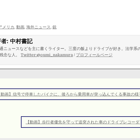
アメリカ
,
動画
,
海外ニュース
,
銃
著者:
中村書記
通ニュースなどを主に書くライター。三度の飯よりドライブが好き。法学系
残念な人。
Twitter:@oumi_nakamura
/
プロフィールページ
【動画】信号で停車したバイクに、後ろから乗用車が突っ込んでくる事故の様
【動画】歩行者優先を守って追突された車のドライブレコーダ