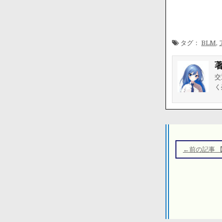
タグ：
BLM
,
交
く
投
稿
←前の記事 
ナ
ビ
ゲ
ー
シ