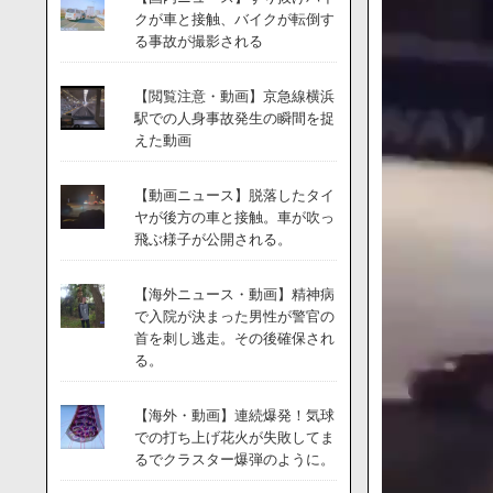
画
クが車と接触、バイクが転倒す
プ
る事故が撮影される
レ
ー
【閲覧注意・動画】京急線横浜
ヤ
駅での人身事故発生の瞬間を捉
ー
えた動画
【動画ニュース】脱落したタイ
ヤが後方の車と接触。車が吹っ
飛ぶ様子が公開される。
【海外ニュース・動画】精神病
で入院が決まった男性が警官の
首を刺し逃走。その後確保され
る。
【海外・動画】連続爆発！気球
での打ち上げ花火が失敗してま
るでクラスター爆弾のように。