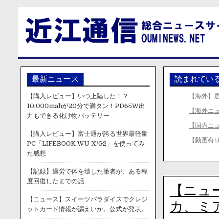
最新ニュース
読まれてい
【購入レビュー】いつ上陸した！？
【海外】
10,000mahが20分で満タン！PD65W出
【海外ニ
力もできる化け物バッテリー
【国内ニ
【購入レビュー】富士通が誇る世界最軽量
【動画有り
PC「LIFEBOOK WU-X/G2」を使ってみ
た感想
【記録】過労で体を壊した筆者が、ある程
度回復したまでの話
【ニュ
【ニュース】スイーツパラダイスでクレジ
カ、ミ
ットカード情報が漏えいか。公式が発表。