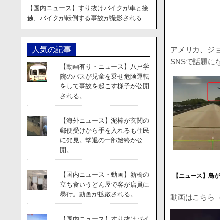
【国内ニュース】すり抜けバイクが車と接
触、バイクが転倒する事故が撮影される
アメリカ、ジ
人気の記事
SNSで話題に
【動画有り・ニュース】八戸学
院のバスが児童を乗せ危険運転
をして事故を起こす様子が公開
される。
【海外ニュース】泥棒が玄関の
郵便受けから手を入れるも住民
に発見。撃退の一部始終が公
開。
【国内ニュース・動画】新橋の
【ニュース】鳥
立ち食いうどん屋で客が店員に
暴行。動画が拡散される。
動画はこちら
動
【国内ニュース】すり抜けバイ