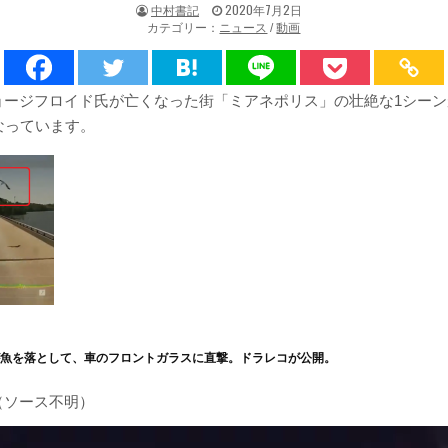
著
掲
中村書記
2020年7月2日
者:
載
カテゴリー：
ニュース
/
動画
日：
ョージフロイド氏が亡くなった街「ミアネポリス」の壮絶な1シーン
なっています。
が魚を落として、車のフロントガラスに直撃。ドラレコが公開。
（ソース不明）