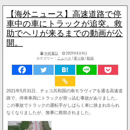
【海外ニュース】高速道路で停
車中の車にトラックが追突。救
助でヘリが来るまでの動画が公
開。
著
掲
中村書記
2021年6月4日
者:
載
カテゴリー：
ニュース
/
乗り物
/
動画
日：
2021年5月31日、チェコ共和国の南モラヴィアを通る高速道
路で、停車車両にトラックが突っ込む事故がありました。
この事故でトラックの運転手がしばらく車に挟まれ出られ
なくなりましたが、無事に救助されました。