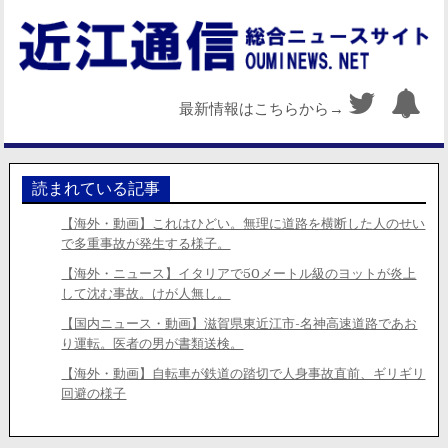
最新情報はこちらから→
読まれている記事
【海外・動画】これはひどい。無理に道路を横断した人のせい
で多重事故が発生する様子。
【海外・ニュース】イタリアで50メートル級のヨットが炎上
して沈む事故。けが人無し。
【国内ニュース・動画】滋賀県東近江市-名神高速道路であお
り運転。医者の男が書類送検。
【海外・動画】自転車が鉄道の踏切で人身事故直前、ギリギリ
回避の様子