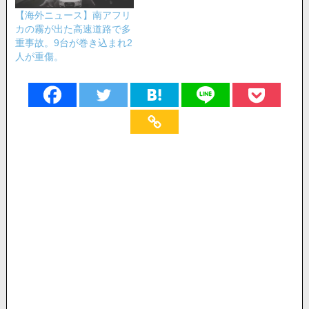
【海外ニュース】南アフリ
カの霧が出た高速道路で多
重事故。9台が巻き込まれ2
人が重傷。