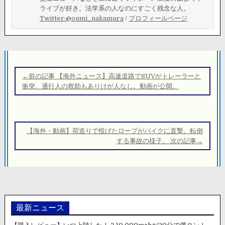
ライブが好き。法学系の人なのにすごく残念な人。
Twitter:@oumi_nakamura
/
プロフィールページ
投
稿
←前の記事 【海外ニュース】高速道路でSUVがトレーラーと
ナ
衝突。通行人の救助もありけが人なし。動画が公開。
ビ
ゲ
ー
【海外・動画】荷造りで投げたロープがバイクに直撃。転倒
シ
する事故の様子。 次の記事→
ョ
ン
最新ニュース