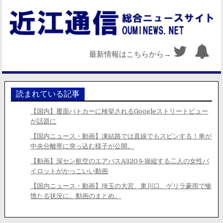
最新情報はこちらから→
読まれている記事
【国内】覆面パトカーに検挙されるGoogleストリートビュー
が話題に
【国内ニュース・動画】凍結路では直線でもスピンする！車が
中央分離帯に突っ込む様子が公開。
【動画】深セン航空のエアバスA320を操縦する二人の女性パ
イロットがかっこいい動画
【国内ニュース・動画】埼玉の大宮、東川口、ゲリラ豪雨で惨
憺たる状況に。動画のまとめ。