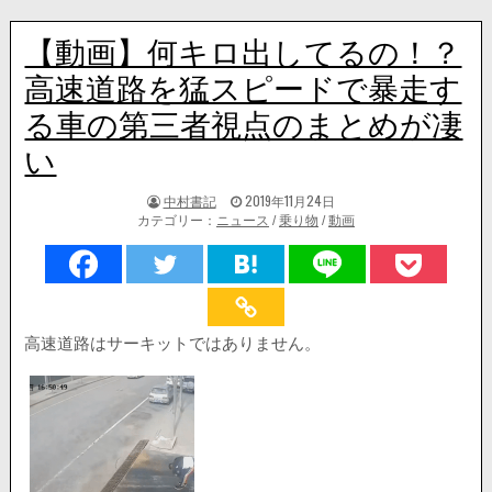
【動画】何キロ出してるの！？
高速道路を猛スピードで暴走す
る車の第三者視点のまとめが凄
い
著
掲
中村書記
2019年11月24日
者:
載
カテゴリー：
ニュース
/
乗り物
/
動画
日：
高速道路はサーキットではありません。