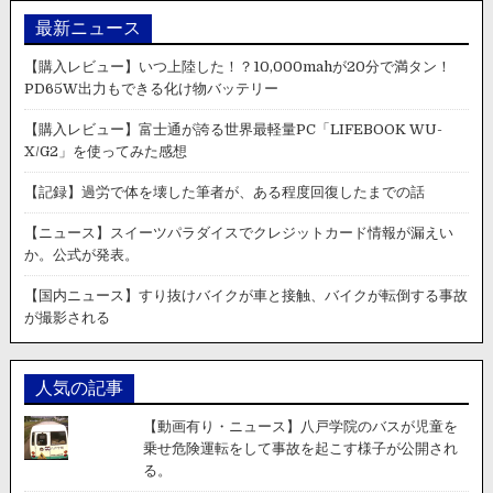
最新ニュース
【購入レビュー】いつ上陸した！？10,000mahが20分で満タン！
PD65W出力もできる化け物バッテリー
【購入レビュー】富士通が誇る世界最軽量PC「LIFEBOOK WU-
X/G2」を使ってみた感想
【記録】過労で体を壊した筆者が、ある程度回復したまでの話
【ニュース】スイーツパラダイスでクレジットカード情報が漏えい
か。公式が発表。
【国内ニュース】すり抜けバイクが車と接触、バイクが転倒する事故
が撮影される
人気の記事
【動画有り・ニュース】八戸学院のバスが児童を
乗せ危険運転をして事故を起こす様子が公開され
る。