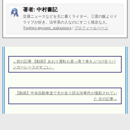
著者:
中村書記
交通ニュースなどを主に書くライター。三度の飯よりド
ライブが好き。法学系の人なのにすごく残念な人。
Twitter:@oumi_nakamura
/
プロフィールページ
投
稿
←前の記事 【動画】あおり運転も真っ青？車をぶつけ合うバ
ナ
ンガーレースがすごい。
ビ
ゲ
ー
【動画】中央自動車道で犬が走り回る珍事件が撮影されてい
シ
た 次の記事→
ョ
ン