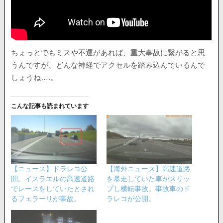
ちょっとでもミスや不運があれば、重大事故に繋がると思
うんですが、どんな神経でアクセルを踏み込んでいるんで
しょうね….。
こんな記事も読まれています
【ニュース】ドラレコ公
【海外ニュース】高速道路
開。イスラエルの高速道路
を暴走していた車がスリッ
でレースをしていたとされ
プし横転事故。事故車のド
るフェラーリが事故。
ラレコが公開。