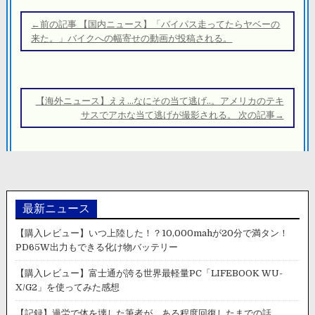
投
稿
←前の記事 【国内ニュース】「バイパス走ってたらヤベーの
ナ
来た。」バイクへの幅寄せの動画が投稿される。
ビ
ゲ
ー
【海外ニュース】ええ…なにその当て逃げ..。アメリカのテキ
シ
サスでアホな当て逃げが撮影される。 次の記事→
ョ
ン
最新ニュース
【購入レビュー】いつ上陸した！？10,000mahが20分で満タン！
PD65W出力もできる化け物バッテリー
【購入レビュー】富士通が誇る世界最軽量PC「LIFEBOOK WU-
X/G2」を使ってみた感想
【記録】過労で体を壊した筆者が、ある程度回復したまでの話