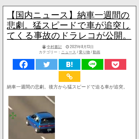
【国内ニュース】納車一週間の
悲劇。猛スピードで車が追突し
てくる事故のドラレコが公開。
著
掲
中村書記
2021年8月13日
者:
載
カテゴリー：
ニュース
/
乗り物
/
動画
日：
納車一週間の悲劇。後方から猛スピードで迫る車が追突。