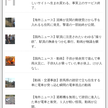
しいサイトへ生まれ変わる。事実上のサービス終
了。
【海外ニュース】泥棒が玄関の郵便受けから手を
入れるも住民に発見。撃退の一部始終が公開。
【国内ニュース】駅員に注意されたいわゆる”撮り
鉄”、駅員の胸倉をつかむ暴行。動画が物議を醸
す。
【国内ニュース・動画】子供が発炎筒で遊んで車
両火災に。子供3人が乗っていた車が炎上。けが人
なし。
【動画・交通事故】群馬県の踏切で立ち往生する
車に電車が突っ込む瞬間の電車視点の動画
【海外ニュース】遮断機を無視して踏切に進入し
た車が電車と衝突。１人が軽い怪我。動画が公
開。