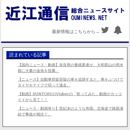
最新情報はこちらから→
読まれている記事
【国内ニュース・動画】奈良県の養殖業者が、大和郡山の用水
路に大量の金魚を投棄。
【ニュース】自動車窃盗容疑の車を追跡すると、車をぶつけて
タイヤをナイフで切って逃走。
【動画】SUNTORYのVtuberの「歌ってみた」動画がカッコ
イイから見て！！
【ニュース・動画有り】世紀末のような有様。北海道で路面凍
結で事故が相次ぐ。