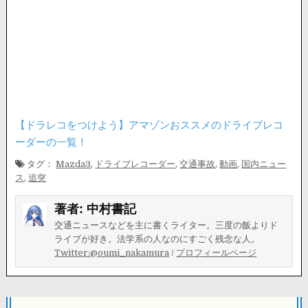
【ドラレコをつけよう】アマゾンおススメのドライブレコ
ーダーの一覧！
タグ：
Mazda3
,
ドライブレコーダー
,
交通事故
,
動画
,
国内ニュー
ス
,
追突
著者:
中村書記
交通ニュースなどを主に書くライター。三度の飯よりド
ライブが好き。法学系の人なのにすごく残念な人。
Twitter:@oumi_nakamura
/
プロフィールページ