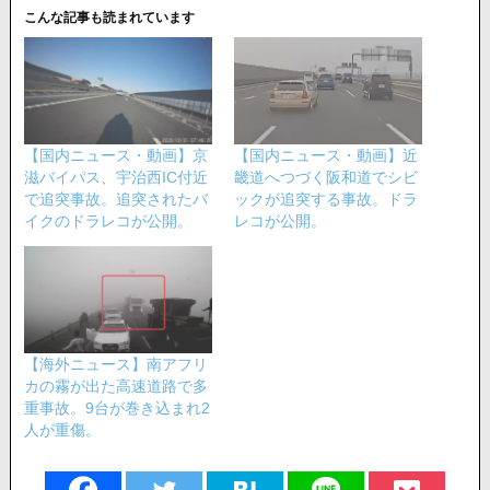
こんな記事も読まれています
【国内ニュース・動画】京
【国内ニュース・動画】近
滋バイパス、宇治西IC付近
畿道へつづく阪和道でシビ
で追突事故。追突されたバ
ックが追突する事故。ドラ
イクのドラレコが公開。
レコが公開。
【海外ニュース】南アフリ
カの霧が出た高速道路で多
重事故。9台が巻き込まれ2
人が重傷。