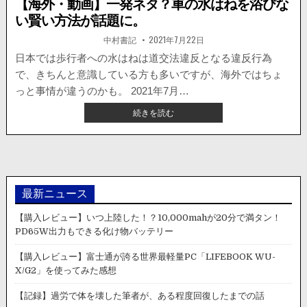
【海外・動画】一発ネタ？車の水はねを浴びな
い賢い方法が話題に。
著
掲
中村書記
2021年7月22日
者:
載
日：
日本では歩行者への水はねは道交法違反となる違反行為
で、きちんと意識している方も多いですが、海外ではちょ
っと事情が違うのかも。 2021年7月…
【海
続きを読む
外・
動
画】
一
発
ネ
最新ニュース
タ？
車
【購入レビュー】いつ上陸した！？10,000mahが20分で満タン！
の
PD65W出力もできる化け物バッテリー
水
は
【購入レビュー】富士通が誇る世界最軽量PC「LIFEBOOK WU-
ね
X/G2」を使ってみた感想
を
浴
【記録】過労で体を壊した筆者が、ある程度回復したまでの話
び