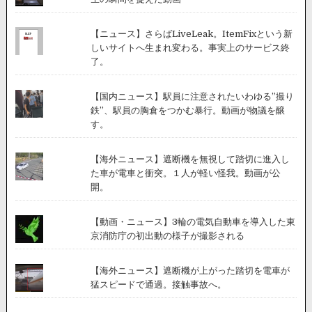
【ニュース】さらばLiveLeak。ItemFixという新
しいサイトへ生まれ変わる。事実上のサービス終
了。
【国内ニュース】駅員に注意されたいわゆる”撮り
鉄”、駅員の胸倉をつかむ暴行。動画が物議を醸
す。
【海外ニュース】遮断機を無視して踏切に進入し
た車が電車と衝突。１人が軽い怪我。動画が公
開。
【動画・ニュース】3輪の電気自動車を導入した東
京消防庁の初出動の様子が撮影される
【海外ニュース】遮断機が上がった踏切を電車が
猛スピードで通過。接触事故へ。