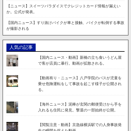
な
【ニュース】スイーツパラダイスでクレジットカード情報が漏えい
い
か。公式が発表。
賢
い
【国内ニュース】すり抜けバイクが車と接触、バイクが転倒する事故
方
が撮影される
法
が
話
人気の記事
題
に。
【国内ニュース・動画】新橋の立ち食いうどん屋
で客が店員に暴行。動画が拡散される。
【動画有り・ニュース】八戸学院のバスが児童を
乗せ危険運転をして事故を起こす様子が公開され
る。
【海外ニュース】泥棒が玄関の郵便受けから手を
入れるも住民に発見。撃退の一部始終が公開。
【閲覧注意・動画】京急線横浜駅での人身事故発
生の瞬間を捉えた動画