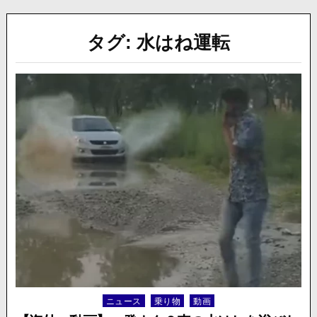
タグ:
水はね運転
ニュース
乗り物
動画
Posted
in