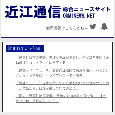
最新情報はこちらから→
読まれている記事
【動画】日本の事故、無理な車線変更をした車が対向車線に跳
ね飛ばされ、トラックに衝突する
【動画有り・ニュース】首都高速道路であおり運転。パッシン
グからトラブルに。ドライブレコーダー映像。
【海外ニュース】停車指示にすぐに従わない車に警察のパトカ
ーが体当たり。妊婦が乗っていて訴訟に。
【国内・動画】埼玉県道38号線で対向車線に飛び出して来た
車と接触。恐怖のドラレコ。