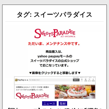
タグ:
スイーツパラダイス
ニュース
取材
Posted
in