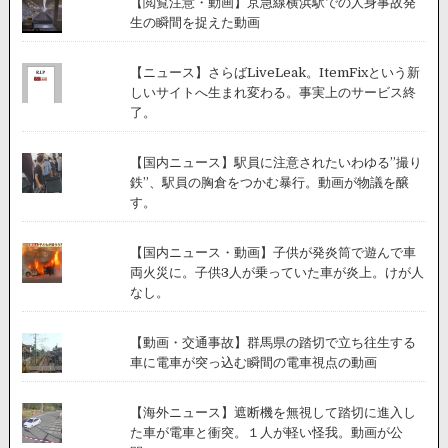
【閲覧注意・動画】京急線横浜駅での人身事故発
同
生の瞬間を捉えた動画
社
は
現
【ニュース】さらばLiveLeak。ItemFixという新
在
しいサイトへ生まれ変わる。事実上のサービス終
調
了。
査
中。
【国内ニュース】駅員に注意されたいわゆる”撮り
鉄”、駅員の胸倉をつかむ暴行。動画が物議を醸
す。
【国内ニュース・動画】子供が発炎筒で遊んで車
両火災に。子供3人が乗っていた車が炎上。けが人
なし。
【動画・交通事故】群馬県の踏切で立ち往生する
車に電車が突っ込む瞬間の電車視点の動画
【海外ニュース】遮断機を無視して踏切に進入し
た車が電車と衝突。１人が軽い怪我。動画が公