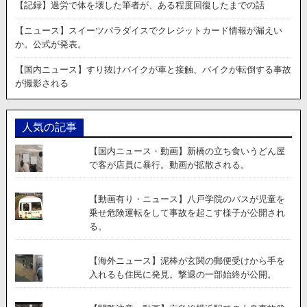
ス
【記録】過労で体を壊した筆者が、ある程度回復したまでの話
利
用
【ニュース】スイーツパラダイスでクレジットカード情報が漏えい
者
か。公式が発表。
の
ク
【国内ニュース】すり抜けバイクが車と接触、バイクが転倒する事故
レ
が撮影される
ジ
ッ
ト
人気の記事
カ
ー
【国内ニュース・動画】新橋の立ち食いうどん屋
ド
で客が店員に暴行。動画が拡散される。
不
正
利
【動画有り・ニュース】八戸学院のバスが児童を
用
乗せ危険運転をして事故を起こす様子が公開され
が
る。
相
次
【海外ニュース】泥棒が玄関の郵便受けから手を
い
入れるも住民に発見。撃退の一部始終が公開。
で
報
告。