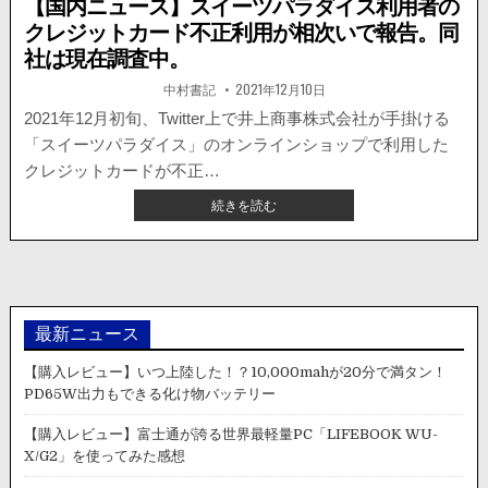
【国内ニュース】スイーツパラダイス利用者の
クレジットカード不正利用が相次いで報告。同
社は現在調査中。
著
掲
中村書記
2021年12月10日
者:
載
日：
2021年12月初旬、Twitter上で井上商事株式会社が手掛ける
「スイーツパラダイス」のオンラインショップで利用した
クレジットカードが不正…
【国
続きを読む
内
ニ
ュ
ー
ス】
ス
最新ニュース
イ
ー
【購入レビュー】いつ上陸した！？10,000mahが20分で満タン！
ツ
PD65W出力もできる化け物バッテリー
パ
ラ
【購入レビュー】富士通が誇る世界最軽量PC「LIFEBOOK WU-
ダ
X/G2」を使ってみた感想
イ