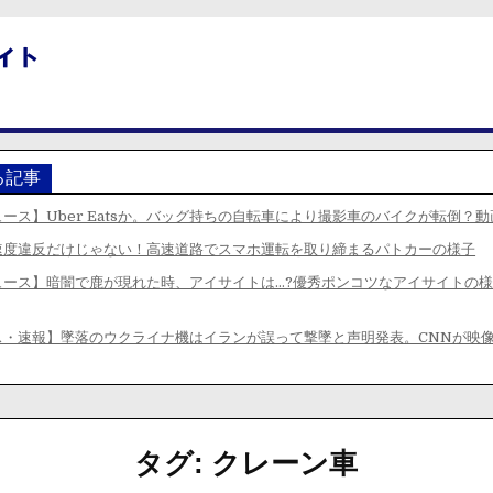
る記事
ース】Uber Eatsか。バッグ持ちの自転車により撮影車のバイクが転倒？
速度違反だけじゃない！高速道路でスマホ運転を取り締まるパトカーの様子
ュース】暗闇で鹿が現れた時、アイサイトは…?優秀ポンコツなアイサイトの
ス・速報】墜落のウクライナ機はイランが誤って撃墜と声明発表。CNNが映
タグ:
クレーン車