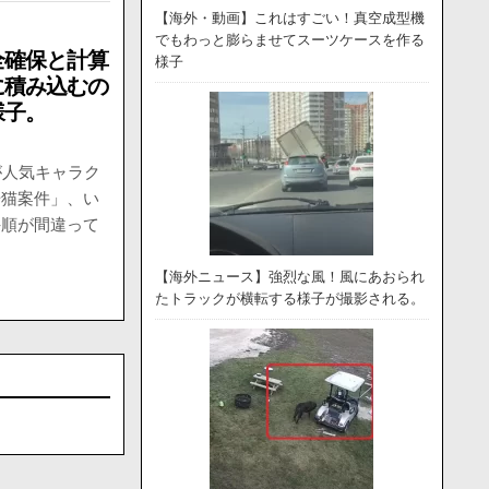
【海外・動画】これはすごい！真空成型機
でもわっと膨らませてスーツケースを作る
全確保と計算
様子
に積み込むの
様子。
が人気キャラク
場猫案件」、い
手順が間違って
【海外ニュース】強烈な風！風にあおられ
たトラックが横転する様子が撮影される。