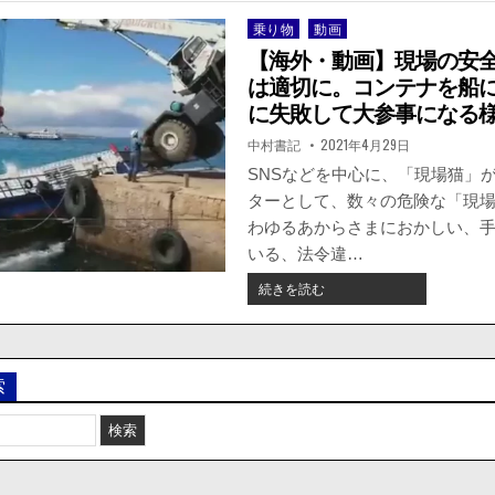
乗り物
動画
Posted
in
【海外・動画】現場の安
は適切に。コンテナを船
に失敗して大参事になる
著
掲
中村書記
2021年4月29日
者:
載
日：
SNSなどを中心に、「現場猫」
ターとして、数々の危険な「現
わゆるあからさまにおかしい、
いる、法令違…
【海
続きを読む
外・
動
画】
現
索
場
の
安
全
確