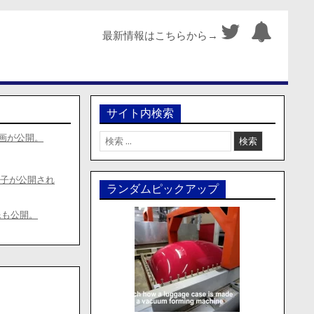
最新情報はこちらから→
サイト内検索
検
動画が公開。
索:
様子が公開され
ランダムピックアップ
像も公開。