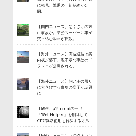
に発見。撃退の一部始終が公
開。
【国内ニュース】悪ふざけの末
に事故か。業務スーパーに車が
突っ込む動画が拡散。
【海外ニュース】高速道路で案
内板が落下。理不尽な事故のド
ラレコが公開される。
【海外ニュース】飼い主の帰り
に大喜びする白鳥の様子が話題
に
【解説】μTorrentの一部
「WebHelper」を削除して
CPU異常使用を解決する方法
【国内ニュース】北海道のコン