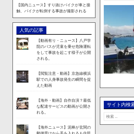
【国内ニュース】すり抜けバイクが車と接
触、バイクが転倒する事故が撮影される
人気の記事
【動画有り・ニュース】八戸学
院のバスが児童を乗せ危険運転
をして事故を起こす様子が公開
される。
【閲覧注意・動画】京急線横浜
駅での人身事故発生の瞬間を捉
えた動画
【海外・動画】自作自演？最低
サイト内検
な配達サービスの動画が公開さ
れる。
検
索:
【海外ニュース】泥棒が玄関の
郵便受けから手を入れるも住民