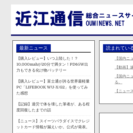
最新ニュース
読まれてい
【購入レビュー】いつ上陸した！？
【国内ニュ
10,000mahが20分で満タン！PD65W出
【動画】
力もできる化け物バッテリー
【国内ニ
【購入レビュー】富士通が誇る世界最軽量
る。
PC「LIFEBOOK WU-X/G2」を使ってみ
【ニュー
た感想
【記録】過労で体を壊した筆者が、ある程
度回復したまでの話
【ニュース】スイーツパラダイスでクレジ
ットカード情報が漏えいか。公式が発表。