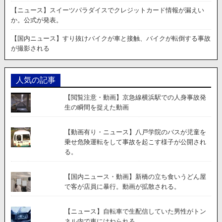
次々
【ニュース】スイーツパラダイスでクレジットカード情報が漏えい
と
か。公式が発表。
排
水
【国内ニュース】すり抜けバイクが車と接触、バイクが転倒する事故
溝
が撮影される
に
落
ち、
人気の記事
そ
の
【閲覧注意・動画】京急線横浜駅での人身事故発
後
生の瞬間を捉えた動画
救
助
さ
【動画有り・ニュース】八戸学院のバスが児童を
れ
乗せ危険運転をして事故を起こす様子が公開され
る
る。
様
子。
【国内ニュース・動画】新橋の立ち食いうどん屋
で客が店員に暴行。動画が拡散される。
【ニュース】自転車で生配信していた男性がトン
ネル内で車にはねられる。