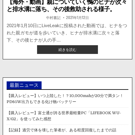
【海外・動画】親についていく鴨のヒナが次々
と排水溝に落ち、その後救助される様子。
著
掲
中村書記
2021年1月12日
者:
載
日：
2021年1月10日にLiveLeakに投稿された動画では、ヒナをつ
れた親ガモが道を歩いていき、ヒナが排水溝に次々と落
下、その後ヒナが人の手…
【海
続きを読む
外・
動
画】
親
に
つ
最新ニュース
い
て
【購入レビュー】いつ上陸した！？10,000mahが20分で満タン！
い
PD65W出力もできる化け物バッテリー
く
鴨
【購入レビュー】富士通が誇る世界最軽量PC「LIFEBOOK WU-
の
X/G2」を使ってみた感想
ヒ
ナ
【記録】過労で体を壊した筆者が、ある程度回復したまでの話
が