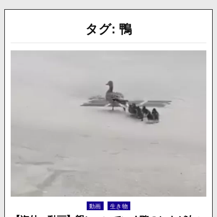
タグ:
鴨
動画
生き物
Posted
in