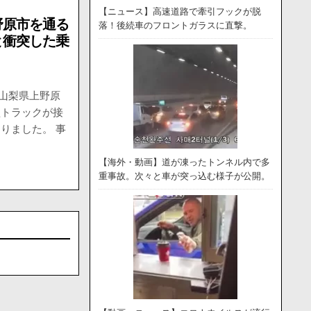
【ニュース】高速道路で牽引フックが脱
野原市を通る
落！後続車のフロントガラスに直撃。
と衝突した乗
。
、山梨県上野原
型トラックが接
りました。 事
【海外・動画】道が凍ったトンネル内で多
重事故。次々と車が突っ込む様子が公開。