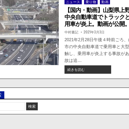
ニュース
乗り物
動画
Posted
in
【国内・動画】山梨県上
中央自動車道でトラック
用車が炎上。動画が公開
著
掲
中村書記
2021年3月3日
者:
載
日：
2021年2月28日午後４時前ごろ
市の中央自動車道で乗用車と大
触し、乗用車が炎上する事故があ
故は追…
【国
続きを読む
内・
動
画】
山
索
梨
県
上
野
原
市