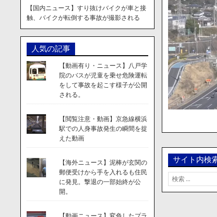
【国内ニュース】すり抜けバイクが車と接
触、バイクが転倒する事故が撮影される
人気の記事
【動画有り・ニュース】八戸学
院のバスが児童を乗せ危険運転
をして事故を起こす様子が公開
される。
【閲覧注意・動画】京急線横浜
駅での人身事故発生の瞬間を捉
えた動画
サイト内検
【海外ニュース】泥棒が玄関の
郵便受けから手を入れるも住民
検
に発見。撃退の一部始終が公
索:
開。
【動画ニュース】変色したプラ