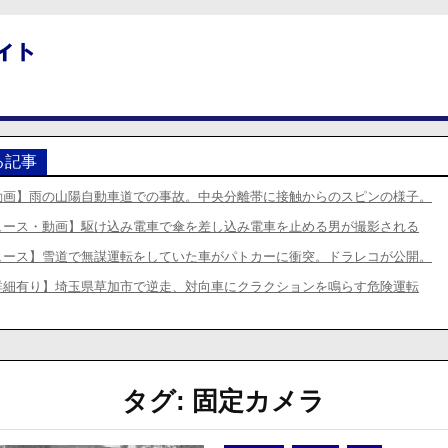
る記事
動画】雨の山陽自動車道での事故。中央分離帯に接触からのスピンの様子。
ュース・動画】駆け込み電車で傘を差し込み電車を止める男が撮影される
ュース】雪道で無謀運転をしていた車がパトカーに衝突。ドラレコが公開。
詳細有り】埼玉県草加市で逆走、対向車にクラクションを鳴らす危険運転
タグ:
固定カメラ