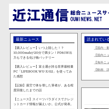
最新ニュース
読まれてい
【購入レビュー】いつ上陸した！？
【国内・
10,000mahが20分で満タン！PD65W出
【国内ニ
力もできる化け物バッテリー
【海外ニ
【購入レビュー】富士通が誇る世界最軽量
【動画、
PC「LIFEBOOK WU-X/G2」を使ってみ
た感想
【記録】過労で体を壊した筆者が、ある程
度回復したまでの話
【ニュース】スイーツパラダイスでクレジ
ットカード情報が漏えいか。公式が発表。