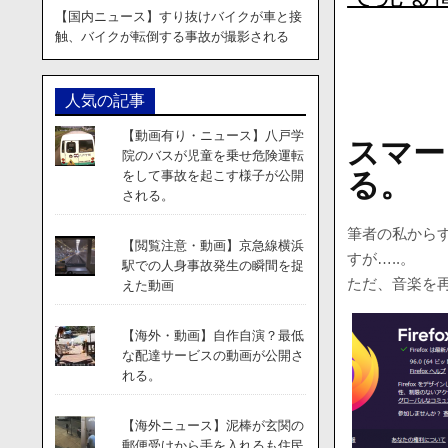
【国内ニュース】すり抜けバイクが車と接
触、バイクが転倒する事故が撮影される
人気の記事
【動画有り・ニュース】八戸学
スマー
院のバスが児童を乗せ危険運転
る。
をして事故を起こす様子が公開
される。
筆者の私から
【閲覧注意・動画】京急線横浜
すが…..。
駅での人身事故発生の瞬間を捉
ただ、音楽を
えた動画
【海外・動画】自作自演？最低
な配達サービスの動画が公開さ
れる。
【海外ニュース】泥棒が玄関の
郵便受けから手を入れるも住民