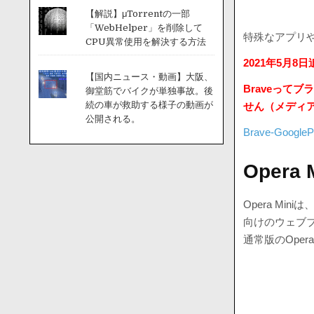
【解説】μTorrentの一部
「WebHelper」を削除して
特殊なアプリや特
CPU異常使用を解決する方法
2021年5月8日
【国内ニュース・動画】大阪、
Braveって
御堂筋でバイクが単独事故。後
続の車が救助する様子の動画が
せん（メディ
公開される。
Brave-GoogleP
Oper
Opera M
向けのウェブ
通常版のOper