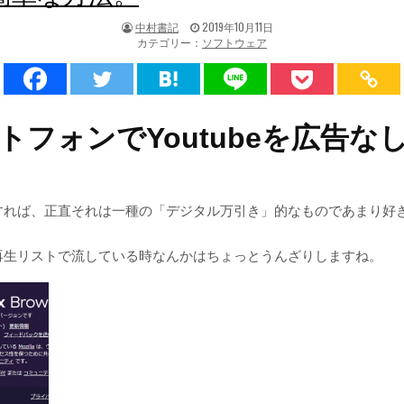
著
掲
中村書記
2019年10月11日
者:
載
カテゴリー：
ソフトウェア
日：
トフォンでYoutubeを広告な
すれば、正直それは一種の「デジタル万引き」的なものであまり好
再生リストで流している時なんかはちょっとうんざりしますね。