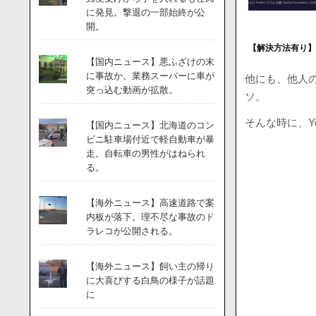
に発見。撃退の一部始終が公
開。
【解決方法有り】F
【国内ニュース】悪ふざけの末
に事故か。業務スーパーに車が
他にも、他人
突っ込む動画が拡散。
ソ。
そんな時に、Y
【国内ニュース】北海道のコン
ビニ駐車場付近で軽自動車が暴
走。自転車の男性がはねられ
る。
【海外ニュース】高速道路で案
内板が落下。理不尽な事故のド
ラレコが公開される。
【海外ニュース】飼い主の帰り
に大喜びする白鳥の様子が話題
に