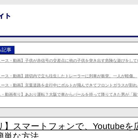
る記事
ュース・動画】子供が赤信号の交差点に他の子供を突き出す危険な遊びをして
ュース・動画】踏切内で立ち往生したトレーラーに列車が衝突。一人が軽傷。
ュース・動画】京葉道路を走行中にボルトが飛んできてフロントガラスが割れ
ス・動画有り】あおり運転？大阪で車からバールを持って降りてきた男が「殺
】スマートフォンで、Youtubeを
簡単な方法。