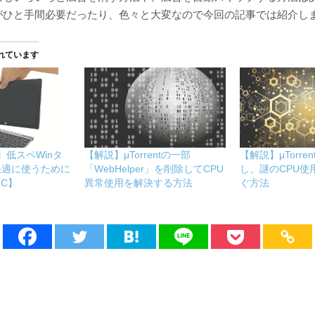
がひと手間必要だったり、色々と大変なので今回の記事では紹介し
れています
】低スペWinタ
【解説】μTorrentの一部
【解説】μTorre
快適に使うために
「WebHelper」を削除してCPU
し、謎のCPU使
C】
異常使用を解決する方法
ぐ方法