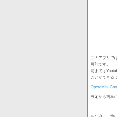
このアプリで
可能です。
前まではYou
ことができる
OperaMini-Goo
設定から簡単
ちなみに、他