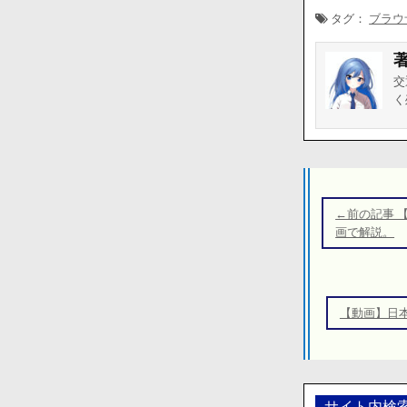
タグ：
ブラウ
交
く
投
稿
←前の記事 
ナ
画で解説。
ビ
ゲ
ー
【動画】日
シ
ョ
ン
サイト内検