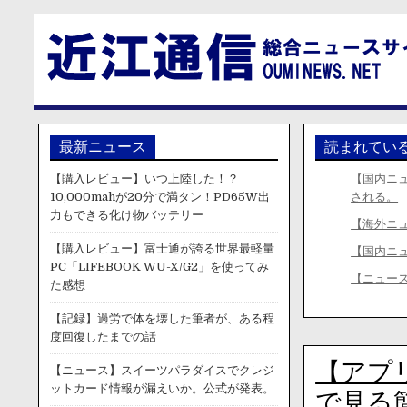
最新ニュース
読まれてい
【購入レビュー】いつ上陸した！？
【国内ニ
10,000mahが20分で満タン！PD65W出
される。
力もできる化け物バッテリー
【海外ニ
【購入レビュー】富士通が誇る世界最軽量
【国内ニ
PC「LIFEBOOK WU-X/G2」を使ってみ
【ニュー
た感想
【記録】過労で体を壊した筆者が、ある程
度回復したまでの話
【アプリ
【ニュース】スイーツパラダイスでクレジ
ットカード情報が漏えいか。公式が発表。
で見る