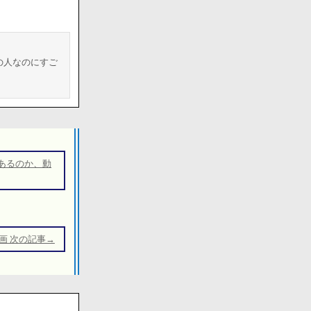
の人なのにすご
あるのか、動
画 次の記事→