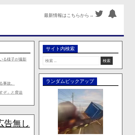
最新情報はこちらから→
サイト内検索
検
いる様子が撮影
索:
ランダムピックアップ
る事故。
すぞ」と脅迫
広告無し