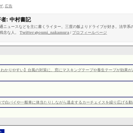
ザ
,
広告
著者:
中村書記
通ニュースなどを主に書くライター。三度の飯よりドライブが好き。法学系
残念な人。
Twitter:@oumi_nakamura
/
プロフィールページ
【わかりやすい】台風の対策に、窓にマスキングテープや養生テープが効果が
本で白バイや一般車に体当たりしながら逃走するカーチェイスを繰り広げる動
索