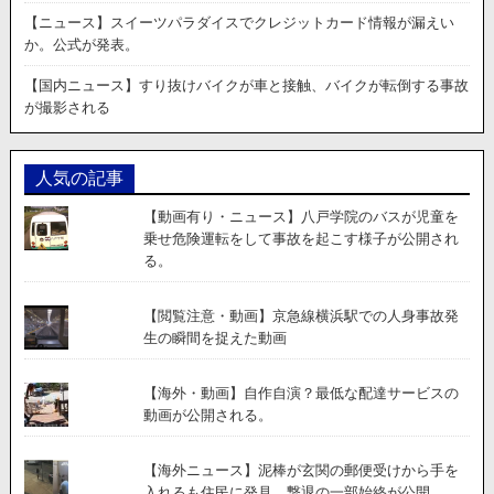
路
【ニュース】スイーツパラダイスでクレジットカード情報が漏えい
に
か。公式が発表。
別々
の
【国内ニュース】すり抜けバイクが車と接触、バイクが転倒する事故
方
が撮影される
向
か
ら
人気の記事
3
台
【動画有り・ニュース】八戸学院のバスが児童を
の
乗せ危険運転をして事故を起こす様子が公開され
車
る。
が
突
っ
【閲覧注意・動画】京急線横浜駅での人身事故発
込
生の瞬間を捉えた動画
み
衝
【海外・動画】自作自演？最低な配達サービスの
突
動画が公開される。
事
故。
【海外ニュース】泥棒が玄関の郵便受けから手を
入れるも住民に発見。撃退の一部始終が公開。