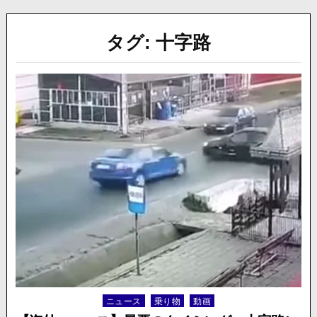
タグ:
十字路
ニュース
乗り物
動画
Posted
in