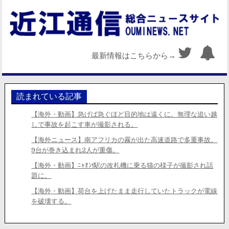
最新情報はこちらから→
読まれている記事
【海外・動画】急げば急ぐほど目的地は遠くに。無理な追い越
しで事故を起こす車が撮影される。
【海外ニュース】南アフリカの霧が出た高速道路で多重事故。
9台が巻き込まれ2人が重傷。
【海外・動画】ﾆｬｵﾝ!駅の改札機に乗る猫の様子が撮影され話
題に。
【海外・動画】荷台を上げたまま走行していたトラックが電線
を破壊する。