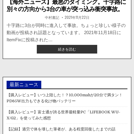
【海外ニュース】最悪のタイミング。十字路に
別々の方向から3台の車が突っ込み衝突事故。
著
掲
中村書記
2021年11月22日
者:
載
日：
十字路に3台が同時に進入して事故。ちょっと珍しい様子の
動画が投稿され話題となっています。 2021年11月18日に
ItemFixに投稿された…
【海
続きを読む
外
ニ
ュ
ー
ス】
最
最新ニュース
悪
の
【購入レビュー】いつ上陸した！？10,000mahが20分で満タン！
タ
PD65W出力もできる化け物バッテリー
イ
ミ
【購入レビュー】富士通が誇る世界最軽量PC「LIFEBOOK WU-
ン
X/G2」を使ってみた感想
グ。
十
【記録】過労で体を壊した筆者が、ある程度回復したまでの話
字