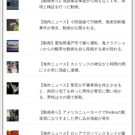
【動画有り】池袋暴走事故から間もなく１年。再
現と検証を行った動画。
【国内ニュース】小田急線で刃物男。無差別刺傷
事件が発生。動画が公開される。
【動画】愛知県瀬戸市で煽り運転、鬼クラクショ
ンからの幅寄せ動画を自ら投稿する者が現れる。
【海外ニュース】カトリックの神父が１時間の間
に２か所に強盗し逮捕。
【海外ニュース】警官が不審車両を停止させる
と、肉切り包丁を持った男性が警官に襲い掛か
る。男性はその場で射殺。
【動画有り】アメリカニューヨークでFedexの配
達員になりすました押し込み強盗が発生
【海外ニュース】ロシアでガソリンスタンドが爆