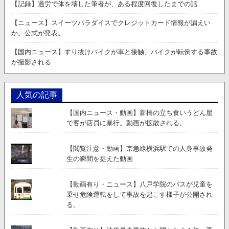
→「僕
【記録】過労で体を壊した筆者が、ある程度回復したまでの話
は
サ
【ニュース】スイーツパラダイスでクレジットカード情報が漏えい
ー
か。公式が発表。
ズ
で
【国内ニュース】すり抜けバイクが車と接触、バイクが転倒する事故
す」
が撮影される
聞
き
間
人気の記事
違
え
【国内ニュース・動画】新橋の立ち食いうどん屋
で
で客が店員に暴行。動画が拡散される。
男
性
が
【閲覧注意・動画】京急線横浜駅での人身事故発
逮
生の瞬間を捉えた動画
捕
さ
【動画有り・ニュース】八戸学院のバスが児童を
れ
乗せ危険運転をして事故を起こす様子が公開され
る。
る。