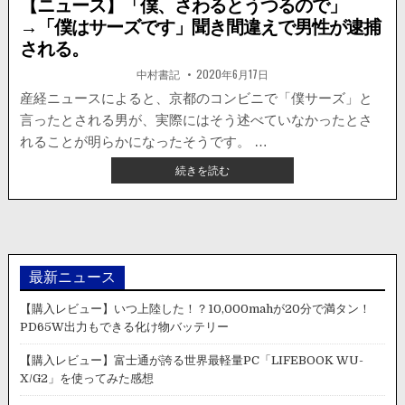
【ニュース】「僕、さわるとうつるので」
→「僕はサーズです」聞き間違えで男性が逮捕
される。
著
掲
中村書記
2020年6月17日
者:
載
日：
産経ニュースによると、京都のコンビニで「僕サーズ」と
言ったとされる男が、実際にはそう述べていなかったとさ
れることが明らかになったそうです。 …
【ニ
続きを読む
ュ
ー
ス】
「僕、
さ
わ
最新ニュース
る
と
【購入レビュー】いつ上陸した！？10,000mahが20分で満タン！
う
PD65W出力もできる化け物バッテリー
つ
る
【購入レビュー】富士通が誇る世界最軽量PC「LIFEBOOK WU-
の
X/G2」を使ってみた感想
で」