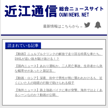
最新情報はこちらから→
読まれている記事
【動画】ニュルブルクリンクの解放で走り回る特異な車たち。
DHLが追い抜き駆け抜ける！？
【国内ニュース】あおり運転か。二人死亡事故。生存者から急
な幅寄せがあったと新証言。
【動画・ロシア】深夜、街中で男性が熊に襲われかけるも、近
くにいた人の咄嗟の行動で助けられる様子
【海外ニュース】路上強盗バイクに車が突撃。海外ではよくあ
るシーンなのか？動画が公開。