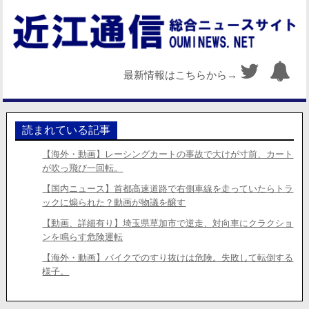
最新情報はこちらから→
読まれている記事
【海外・動画】レーシングカートの事故で大けが寸前、カート
が吹っ飛び一回転。
【国内ニュース】首都高速道路で右側車線を走っていたらトラ
ックに煽られた？動画が物議を醸す
【動画、詳細有り】埼玉県草加市で逆走、対向車にクラクショ
ンを鳴らす危険運転
【海外・動画】バイクでのすり抜けは危険。失敗して転倒する
様子。