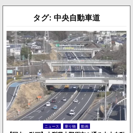
タグ:
中央自動車道
ニュース
乗り物
動画
Posted
in