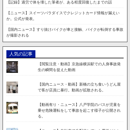
中
【記録】過労で体を壊した筆者が、ある程度回復したまでの話
央
自
【ニュース】スイーツパラダイスでクレジットカード情報が漏えい
動
か。公式が発表。
車
道
【国内ニュース】すり抜けバイクが車と接触、バイクが転倒する事故
で
が撮影される
ト
ラ
ッ
人気の記事
ク
と
【閲覧注意・動画】京急線横浜駅での人身事故発
衝
生の瞬間を捉えた動画
突
し
た
【国内ニュース・動画】新橋の立ち食いうどん屋
乗
で客が店員に暴行。動画が拡散される。
用
車
【動画有り・ニュース】八戸学院のバスが児童を
が
乗せ危険運転をして事故を起こす様子が公開され
炎
る。
上。
動
画