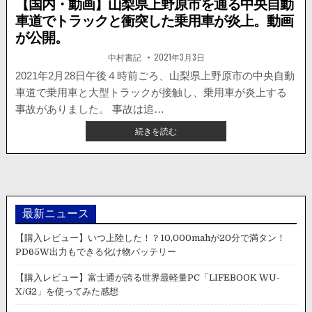
【国内・動画】山梨県上野原市を通る中央自動
車道でトラックと衝突した乗用車が炎上。動画
が公開。
著
掲
中村書記
2021年3月3日
者:
載
日：
2021年2月28日午後４時前ごろ、山梨県上野原市の中央自動
車道で乗用車と大型トラックが接触し、乗用車が炎上する
事故がありました。 事故は追…
【国
続きを読む
内・
動
画】
山
梨
県
最新ニュース
上
野
【購入レビュー】いつ上陸した！？10,000mahが20分で満タン！
原
PD65W出力もできる化け物バッテリー
市
を
【購入レビュー】富士通が誇る世界最軽量PC「LIFEBOOK WU-
通
X/G2」を使ってみた感想
る