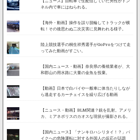
【ニュース】自転車で生配信していた男性がトン
が
ネル内で車にはねられる。
公
開。
【海外・動画】操作を誤り脱輪してトラックが横
転！その後思わぬ二次災害に見舞われる様子。
陸上競技選手の桐生祥秀選手がGoProをつけて走
ってみた動画がすごい。
【国内ニュース・動画】奈良県の養殖業者が、大
和郡山の用水路に大量の金魚を投棄。
【動画】日本で白バイや一般車に体当たりしなが
ら逃走するカーチェイスを繰り広げる動画
【ニュース・動画】BLM関連？銃を乱射。アメリ
カ、ミアネポリスのカオスな現状が撮影される。
【国内ニュース】「ナンキロハシリタイ！？」バ
イクへの危険運転に対する外国人の反応が話題