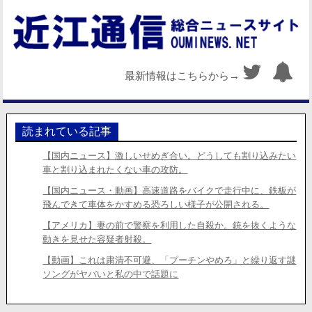
最新情報はこちらから→
読まれている記事
【国内ニュース】激しいせめぎ合い。どうしても割り込みたい
車と割り込まれたくない車の攻防。
【国内ニュース・動画】高速道路をバイクで走行中に、鉄板が
飛んできて車体をかすめる恐ろしい様子が公開される。
【アメリカ】妻の前で警察を利用した自殺か。銃を抜くような
動きを見せた容疑者射殺。
【動画】これは粛清不可避、「プーチンやめろ」と繰り返す謎
ソングがヤバいと私の中で話題に