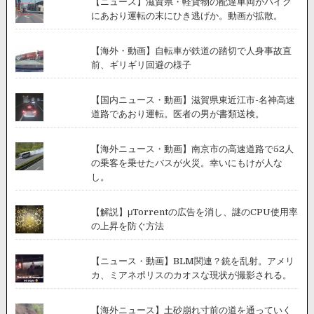
【ニュース】滋賀県・軽貨物の配達車両がバイク
にあおり運転の末にひき逃げか。動画が拡散。
【海外・動画】自転車が鉄道の踏切で人身事故直
前、ギリギリ回避の様子
【国内ニュース・動画】滋賀県東近江市-名神高速
道路であおり運転。医者の男が書類送検。
【海外ニュース・動画】南京市の高速道路で52人
の乗客を乗せたバスが火災。幸いにもけが人な
し。
【解説】μTorrentの広告を消し、謎のCPU使用率
の上昇を防ぐ方法
【ニュース・動画】BLM関連？銃を乱射。アメリ
カ、ミアネポリスのカオスな現状が撮影される。
【海外ニュース】土砂崩れ寸前の道を通っていく