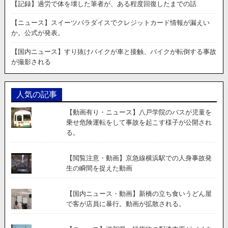
た
【記録】過労で体を壊した筆者が、ある程度回復したまでの話
猫
の
【ニュース】スイーツパラダイスでクレジットカード情報が漏えい
逆
か。公式が発表。
ギ
レ！？
【国内ニュース】すり抜けバイクが車と接触、バイクが転倒する事故
「う
が撮影される
な
ぁ
ぁ！」
人気の記事
「シ
ャ
【動画有り・ニュース】八戸学院のバスが児童を
ー
乗せ危険運転をして事故を起こす様子が公開され
ッ！」
る。
が
か
わ
【閲覧注意・動画】京急線横浜駅での人身事故発
い
生の瞬間を捉えた動画
い
【国内ニュース・動画】新橋の立ち食いうどん屋
で客が店員に暴行。動画が拡散される。