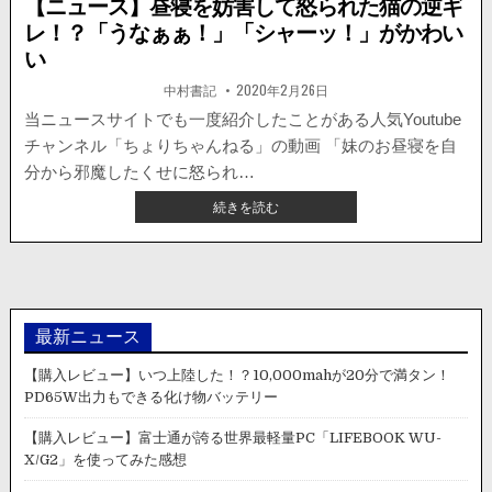
【ニュース】昼寝を妨害して怒られた猫の逆ギ
レ！？「うなぁぁ！」「シャーッ！」がかわい
い
著
掲
中村書記
2020年2月26日
者:
載
日：
当ニュースサイトでも一度紹介したことがある人気Youtube
チャンネル「ちょりちゃんねる」の動画 「妹のお昼寝を自
分から邪魔したくせに怒られ…
【ニ
続きを読む
ュ
ー
ス】
昼
寝
を
最新ニュース
妨
害
【購入レビュー】いつ上陸した！？10,000mahが20分で満タン！
し
PD65W出力もできる化け物バッテリー
て
怒
【購入レビュー】富士通が誇る世界最軽量PC「LIFEBOOK WU-
ら
X/G2」を使ってみた感想
れ