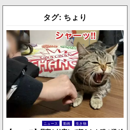
タグ:
ちょり
ニュース
動画
生き物
Posted
in