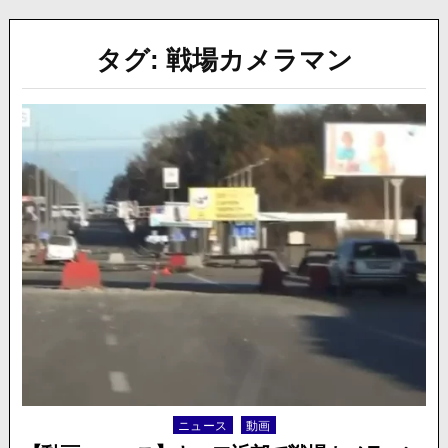
タグ:
戦場カメラマン
ニュース
動画
Posted
in