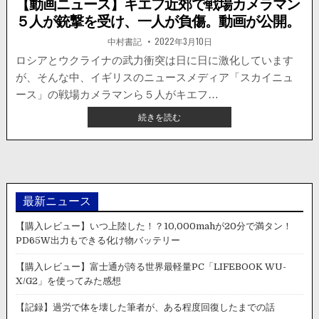
【動画ニュース】キエフ近郊で戦場カメラマン
５人が銃撃を受け、一人が負傷。動画が公開。
著
掲
中村書記
2022年3月10日
者:
載
日：
ロシアとウクライナの武力衝突は日に日に激化しています
が、そんな中、イギリスのニュースメディア「スカイニュ
ース」の戦場カメラマンら５人がキエフ…
【動
続きを読む
画
ニ
ュ
ー
ス】
キ
最新ニュース
エ
フ
【購入レビュー】いつ上陸した！？10,000mahが20分で満タン！
近
PD65W出力もできる化け物バッテリー
郊
で
【購入レビュー】富士通が誇る世界最軽量PC「LIFEBOOK WU-
戦
X/G2」を使ってみた感想
場
カ
【記録】過労で体を壊した筆者が、ある程度回復したまでの話
メ