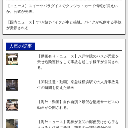
ラ
【ニュース】スイーツパラダイスでクレジットカード情報が漏えい
マ
か。公式が発表。
ン
５
【国内ニュース】すり抜けバイクが車と接触、バイクが転倒する事故
人
が撮影される
が
銃
撃
人気の記事
を
受
【動画有り・ニュース】八戸学院のバスが児童を
け、
乗せ危険運転をして事故を起こす様子が公開され
一
る。
人
が
負
【閲覧注意・動画】京急線横浜駅での人身事故発
傷。
生の瞬間を捉えた動画
動
画
【海外・動画】自作自演？最低な配達サービスの
が
動画が公開される。
公
開。
【海外ニュース】泥棒が玄関の郵便受けから手を
入れるも住民に発見。撃退の一部始終が公開。