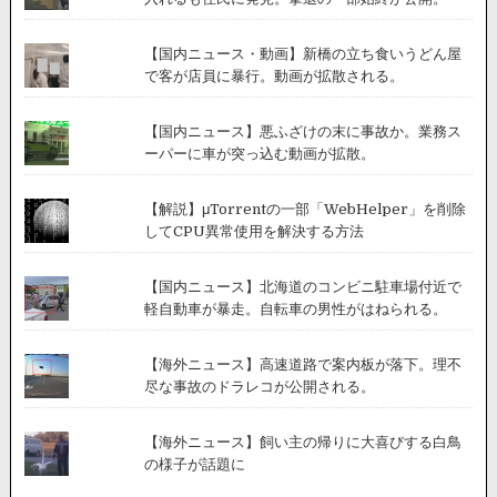
【国内ニュース・動画】新橋の立ち食いうどん屋
で客が店員に暴行。動画が拡散される。
【国内ニュース】悪ふざけの末に事故か。業務ス
ーパーに車が突っ込む動画が拡散。
【解説】μTorrentの一部「WebHelper」を削除
してCPU異常使用を解決する方法
【国内ニュース】北海道のコンビニ駐車場付近で
軽自動車が暴走。自転車の男性がはねられる。
【海外ニュース】高速道路で案内板が落下。理不
尽な事故のドラレコが公開される。
【海外ニュース】飼い主の帰りに大喜びする白鳥
の様子が話題に