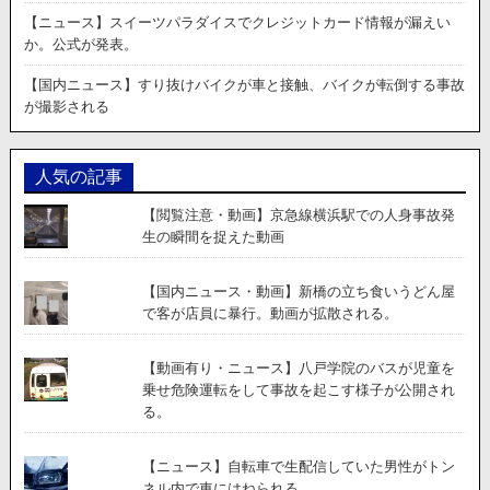
第
【ニュース】スイーツパラダイスでクレジットカード情報が漏えい
三
か。公式が発表。
者
が
【国内ニュース】すり抜けバイクが車と接触、バイクが転倒する事故
車
が撮影される
で
阻
止。
人気の記事
動
画
【閲覧注意・動画】京急線横浜駅での人身事故発
が
生の瞬間を捉えた動画
公
開。
【国内ニュース・動画】新橋の立ち食いうどん屋
で客が店員に暴行。動画が拡散される。
【動画有り・ニュース】八戸学院のバスが児童を
乗せ危険運転をして事故を起こす様子が公開され
る。
【ニュース】自転車で生配信していた男性がトン
ネル内で車にはねられる。