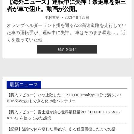
【海外ニュース】運転中に失神！暴走車を第三
者が車で阻止。動画が公開。
著
掲
中村書記
2021年11月25日
者:
載
日：
オランダヘルダーラント州を通るA23高速道路を走行してい
た車の運転手が、運転中に失神。 車はそのまま暴走….。近
くを走っていた他…
【海
続きを読む
外
ニ
ュ
ー
ス】
運
最新ニュース
転
中
【購入レビュー】いつ上陸した！？10,000mahが20分で満タン！
に
PD65W出力もできる化け物バッテリー
失
神！
【購入レビュー】富士通が誇る世界最軽量PC「LIFEBOOK WU-
暴
X/G2」を使ってみた感想
走
車
【記録】過労で体を壊した筆者が、ある程度回復したまでの話
を