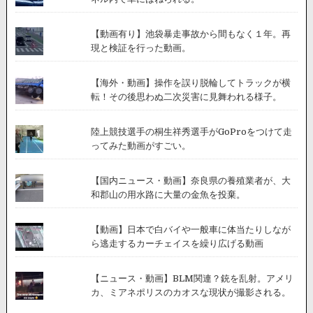
【動画有り】池袋暴走事故から間もなく１年。再
現と検証を行った動画。
【海外・動画】操作を誤り脱輪してトラックが横
転！その後思わぬ二次災害に見舞われる様子。
陸上競技選手の桐生祥秀選手がGoProをつけて走
ってみた動画がすごい。
【国内ニュース・動画】奈良県の養殖業者が、大
和郡山の用水路に大量の金魚を投棄。
【動画】日本で白バイや一般車に体当たりしなが
ら逃走するカーチェイスを繰り広げる動画
【ニュース・動画】BLM関連？銃を乱射。アメリ
カ、ミアネポリスのカオスな現状が撮影される。