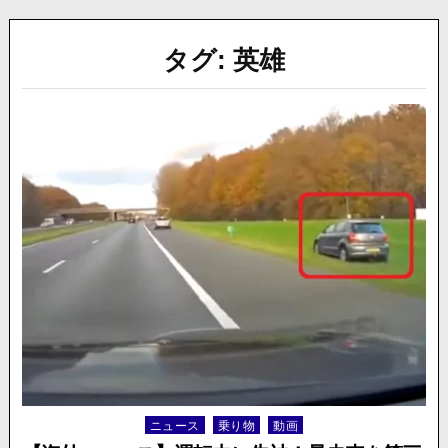
タグ:
英雄
ニュース
乗り物
動画
Posted
in