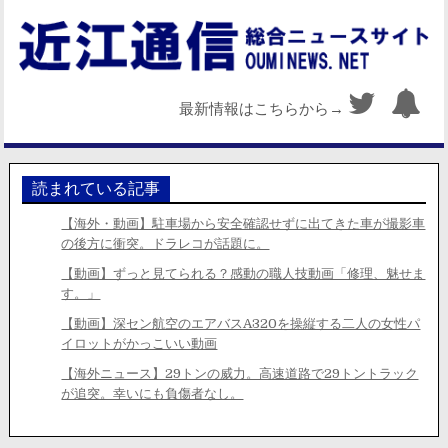
最新情報はこちらから→
読まれている記事
【海外・動画】駐車場から安全確認せずに出てきた車が撮影車
の後方に衝突。ドラレコが話題に。
【動画】ずっと見てられる？感動の職人技動画「修理、魅せま
す。」
【動画】深セン航空のエアバスA320を操縦する二人の女性パ
イロットがかっこいい動画
【海外ニュース】29トンの威力。高速道路で29トントラック
が追突。幸いにも負傷者なし。