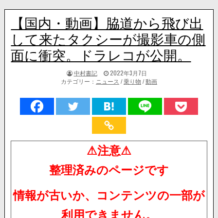
【国内・動画】脇道から飛び出
して来たタクシーが撮影車の側
面に衝突。ドラレコが公開。
著
掲
中村書記
2022年3月7日
者:
載
カテゴリー：
ニュース
/
乗り物
/
動画
日：
⚠注意⚠
整理済みのページです
情報が古いか、コンテンツの一部が
利用できません。