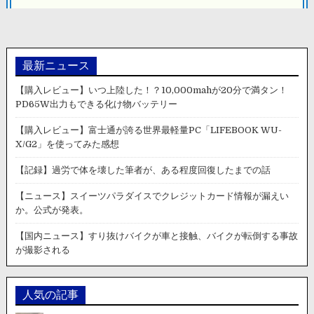
ン
最新ニュース
【購入レビュー】いつ上陸した！？10,000mahが20分で満タン！
PD65W出力もできる化け物バッテリー
【購入レビュー】富士通が誇る世界最軽量PC「LIFEBOOK WU-
X/G2」を使ってみた感想
【記録】過労で体を壊した筆者が、ある程度回復したまでの話
【ニュース】スイーツパラダイスでクレジットカード情報が漏えい
か。公式が発表。
【国内ニュース】すり抜けバイクが車と接触、バイクが転倒する事故
が撮影される
人気の記事