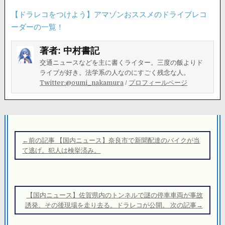
【ドラレコをつけよう】アマゾンおススメのドライブレコ
ーダーの一覧！
著者:
中村書記
交通ニュースなどを主に書くライター。三度の飯よりド
ライブが好き。法学系の人なのにすごく残念な人。
Twitter:@oumi_nakamura
/
プロフィールページ
投
稿
←前の記事 【国内ニュース】奈良市で新聞配達のバイクが当
ナ
て逃げ。犯人は検挙済み。
ビ
ゲ
ー
【国内ニュース】佐賀県内のトンネルで謎の停車車両が事故
シ
誘発。その後現場を走り去る。ドラレコが公開。 次の記事→
ョ