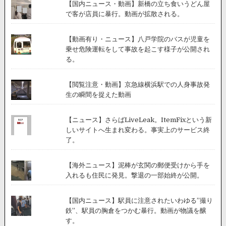
【国内ニュース・動画】新橋の立ち食いうどん屋
で客が店員に暴行。動画が拡散される。
【動画有り・ニュース】八戸学院のバスが児童を
乗せ危険運転をして事故を起こす様子が公開され
る。
【閲覧注意・動画】京急線横浜駅での人身事故発
生の瞬間を捉えた動画
【ニュース】さらばLiveLeak。ItemFixという新
しいサイトへ生まれ変わる。事実上のサービス終
了。
【海外ニュース】泥棒が玄関の郵便受けから手を
入れるも住民に発見。撃退の一部始終が公開。
【国内ニュース】駅員に注意されたいわゆる”撮り
鉄”、駅員の胸倉をつかむ暴行。動画が物議を醸
す。