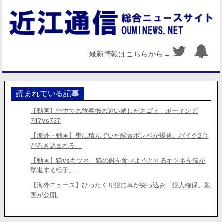
最新情報はこちらから→
読まれている記事
【動画】空中での旅客機の追い越しがスゴイ ボーイング
747vs737
【海外・動画】車に積んでいた酸素ボンベが爆発。バイク2台
が巻き込まれる。
【動画】猫vsキツネ。猫の餌を食べようとするキツネを猫が
撃退する様子。
【海外ニュース】ひったくり犯に車が突っ込み、犯人確保。動
画が公開。