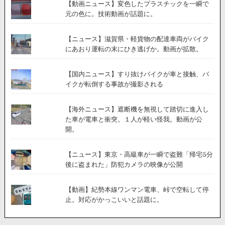
【動画ニュース】変色したプラスチックを一瞬で
元の色に。技術動画が話題に。
【ニュース】滋賀県・軽貨物の配達車両がバイク
にあおり運転の末にひき逃げか。動画が拡散。
【国内ニュース】すり抜けバイクが車と接触、バ
イクが転倒する事故が撮影される
【海外ニュース】遮断機を無視して踏切に進入し
た車が電車と衝突。１人が軽い怪我。動画が公
開。
【ニュース】東京・高級車が一瞬で盗難「帰宅5分
後に盗まれた」防犯カメラの映像が公開
【動画】紀勢本線ワンマン電車、峠で空転して停
止。対応がかっこいいと話題に。