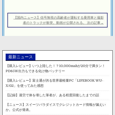
ビ
ゲ
ー
【国内ニュース】信号無視の高齢者が運転する乗用車と撮影
シ
者のトラックが衝突。動画が公開される。 次の記事→
ョ
ン
最新ニュース
【購入レビュー】いつ上陸した！？10,000mahが20分で満タン！
PD65W出力もできる化け物バッテリー
【購入レビュー】富士通が誇る世界最軽量PC「LIFEBOOK WU-
X/G2」を使ってみた感想
【記録】過労で体を壊した筆者が、ある程度回復したまでの話
【ニュース】スイーツパラダイスでクレジットカード情報が漏えい
か。公式が発表。