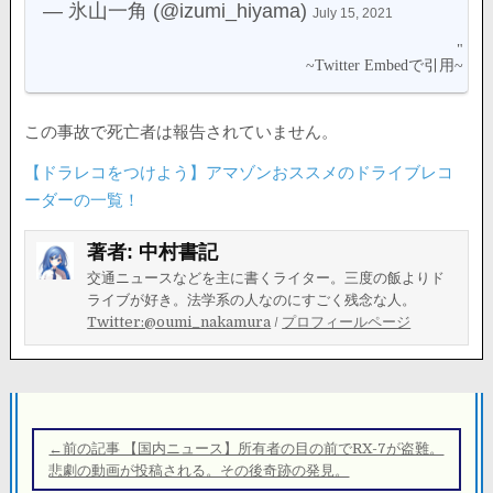
— 氷山一角 (@izumi_hiyama)
July 15, 2021
この事故で死亡者は報告されていません。
【ドラレコをつけよう】アマゾンおススメのドライブレコ
ーダーの一覧！
著者:
中村書記
交通ニュースなどを主に書くライター。三度の飯よりド
ライブが好き。法学系の人なのにすごく残念な人。
Twitter:@oumi_nakamura
/
プロフィールページ
投
稿
←前の記事 【国内ニュース】所有者の目の前でRX-7が盗難。
ナ
悲劇の動画が投稿される。その後奇跡の発見。