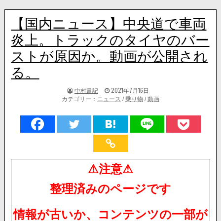
【国内ニュース】中央道で車両
炎上。トラックのタイヤのバー
ストが原因か。動画が公開され
る。
著
掲
中村書記
2021年7月16日
者:
載
カテゴリー：
ニュース
/
乗り物
/
動画
日：
⚠注意⚠
整理済みのページです
情報が古いか、コンテンツの一部が