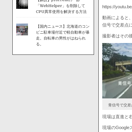
「WebHelper」を削除して
https://youtu
CPU異常使用を解決する方法
動画によると
信号で交差点
【国内ニュース】北海道のコン
ビニ駐車場付近で軽自動車が暴
撮影者はその
走。自転車の男性がはねられ
る。
青信号で交差
現場は直進と
現場のGoogl