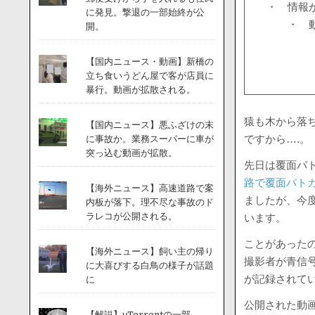
・ 情報
に発見。撃退の一部始終が公
・ 
開。
【国内ニュース・動画】新橋の
立ち食いうどん屋で客が店員に
暴行。動画が拡散される。
猿も木から落
【国内ニュース】悪ふざけの末
ですから….。
に事故か。業務スーパーに車が
突っ込む動画が拡散。
先日は覆面パ
路で覆面パト
【海外ニュース】高速道路で案
ましたが、今
内板が落下。理不尽な事故のド
ラレコが公開される。
います。
ことがあった
【海外ニュース】飼い主の帰り
撮影者が青信
に大喜びする白鳥の様子が話題
が記録されて
に
公開された動
【解説】μTorrentの一部