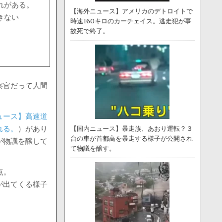
れがある。
【海外ニュース】アメリカのデトロイトで
きない
時速160キロのカーチェイス。逃走犯が事
故死で終了。
察官だって人間
ュース】高速道
れる。
）があり
【国内ニュース】暴走族、あおり運転？３
台の車が首都高を暴走する様子が公開され
が物議を醸して
て物議を醸す。
点。
が出てくる様子