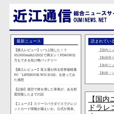
最新ニュース
読まれてい
【購入レビュー】いつ上陸した！？
【国内ニ
10,000mahが20分で満タン！PD65W出
【動画有
力もできる化け物バッテリー
【海外ニ
【購入レビュー】富士通が誇る世界最軽量
【動画・
PC「LIFEBOOK WU-X/G2」を使ってみ
た感想
【記録】過労で体を壊した筆者が、ある程
度回復したまでの話
【国内
【ニュース】スイーツパラダイスでクレジ
ドラレ
ットカード情報が漏えいか。公式が発表。