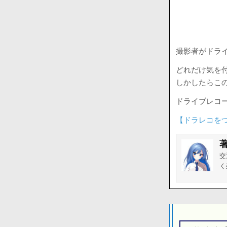
撮影者がドラ
どれだけ気を
しかしたらこ
ドライブレコ
【ドラレコを
交
く
投