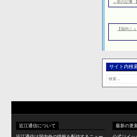
稿
←前の記事 
ナ
ビ
ゲ
【国内ニュ
ー
シ
ョ
ン
サイト内検
検
索:
近江通信について
最新の更
近江通信は国内外の情報を配信するニュー
公式ツイッター