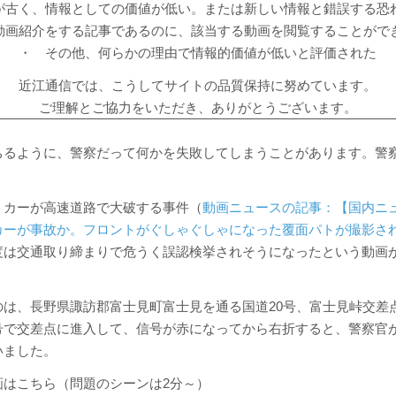
が古く、情報としての価値が低い。または新しい情報と錯誤する恐
動画紹介をする記事であるのに、該当する動画を閲覧することがで
・ その他、何らかの理由で情報的価値が低いと評価された
近江通信では、こうしてサイトの品質保持に努めています。
ご理解とご協力をいただき、ありがとうございます。
ちるように、警察だって何かを失敗してしまうことがあります。警
トカーが高速道路で大破する事件（
動画ニュースの記事：【国内ニ
カーが事故か。フロントがぐしゃぐしゃになった覆面パトが撮影さ
度は交通取り締まりで危うく誤認検挙されそうになったという動画
のは、長野県諏訪郡富士見町富士見を通る国道20号、富士見峠交差
号で交差点に進入して、信号が赤になってから右折すると、警察官
いました。
画はこちら（問題のシーンは2分～）