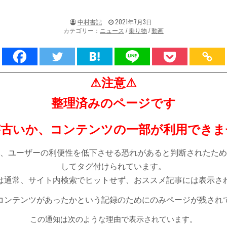
著
掲
中村書記
2021年7月3日
者:
載
カテゴリー：
ニュース
/
乗り物
/
動画
日：
⚠注意⚠
整理済みのページです
が古いか、コンテンツの一部が利用できま
、ユーザーの利便性を低下させる恐れがあると判断されたため
してタグ付けられています。
は通常、サイト内検索でヒットせず、おススメ記事には表示さ
コンテンツがあったかという記録のためにのみページが残され
この通知は次のような理由で表示されています。