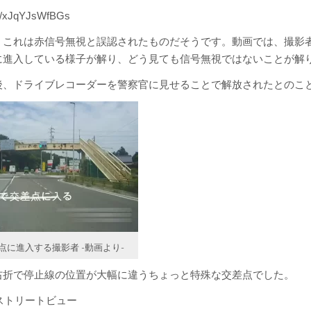
.be/xJqYJsWfBGs
、これは赤信号無視と誤認されたものだそうです。動画では、撮影
に進入している様子が解り、どう見ても信号無視ではないことが解
後、ドライブレコーダーを警察官に見せることで解放されたとのこ
点に進入する撮影者 -動画より-
右折で停止線の位置が大幅に違うちょっと特殊な交差点でした。
eストリートビュー