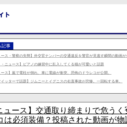
る記事
ュース・警察の失態】外交官ナンバーの交通違反を警官が見逃す瞬間の動画が
り・ニュース】ピアノの練習中に乱入してくる猫が可愛いと話題
ュース】嵐で電柱が倒れ、車に電線が衝突。恐怖のドラレコが公開。
ツイッターで話題】ジムニーとイグニスの右直事故が悲惨。一回転する車。
ニュース】交通取り締まりで危うく
コは必須装備？投稿された動画が物