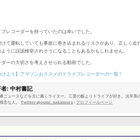
イブレコーダーを持っていたのは幸いでした。
付けて運転していても事故に巻き込まれるリスクがあり、正しく走
のように誤認検挙されそうになることもあるかもしれません。
ーダーの大切さを考えさせられる動画でした。
つけよう】アマゾンおススメのドライブレコーダーの一覧！
著者:
中村書記
通ニュースなどを主に書くライター。三度の飯よりドライブが好き。法学系
残念な人。
Twitter:@oumi_nakamura
/
プロフィールページ