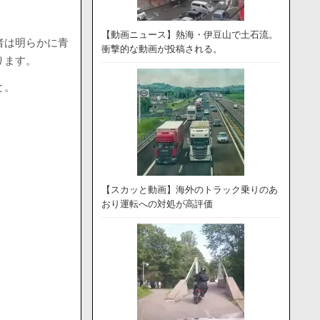
【動画ニュース】熱海・伊豆山で土石流。
者は明らかに青
衝撃的な動画が投稿される。
ります。
と。
【スカッと動画】海外のトラック乗りのあ
おり運転への対処が高評価