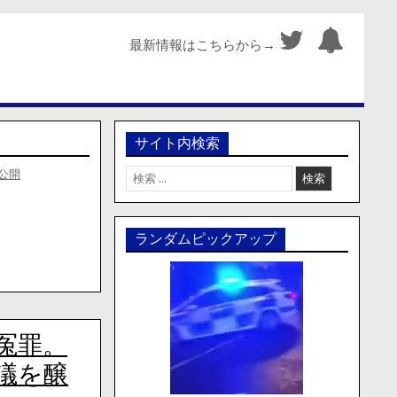
最新情報はこちらから→
サイト内検索
検
公開
索:
ランダムピックアップ
冤罪。
議を醸