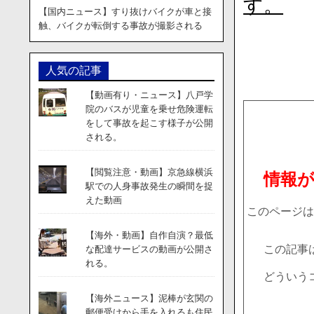
す。
【国内ニュース】すり抜けバイクが車と接
触、バイクが転倒する事故が撮影される
人気の記事
【動画有り・ニュース】八戸学
院のバスが児童を乗せ危険運転
をして事故を起こす様子が公開
される。
【閲覧注意・動画】京急線横浜
情報
駅での人身事故発生の瞬間を捉
えた動画
このページは
【海外・動画】自作自演？最低
この記事
な配達サービスの動画が公開さ
れる。
どういう
【海外ニュース】泥棒が玄関の
郵便受けから手を入れるも住民