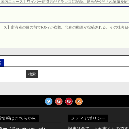
【国内ニュース】ワイパー窃盗男がドラレコに記録。動画が公開され物議を醸
ース】所有者の目の前でRX-7が盗難。悲劇の動画が投稿される。その後奇跡
索
新情報はこちらから
メディアポリシー
（＠ouminews_net）
記事は全て、人が書くものです