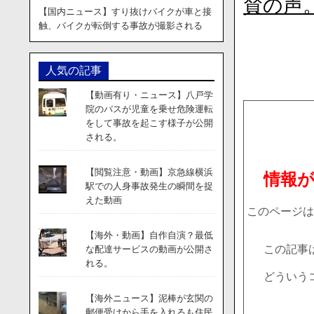
賛の声
【国内ニュース】すり抜けバイクが車と接
触、バイクが転倒する事故が撮影される
人気の記事
【動画有り・ニュース】八戸学
院のバスが児童を乗せ危険運転
をして事故を起こす様子が公開
される。
【閲覧注意・動画】京急線横浜
情報
駅での人身事故発生の瞬間を捉
えた動画
このページは
【海外・動画】自作自演？最低
この記事
な配達サービスの動画が公開さ
れる。
どういう
【海外ニュース】泥棒が玄関の
郵便受けから手を入れるも住民