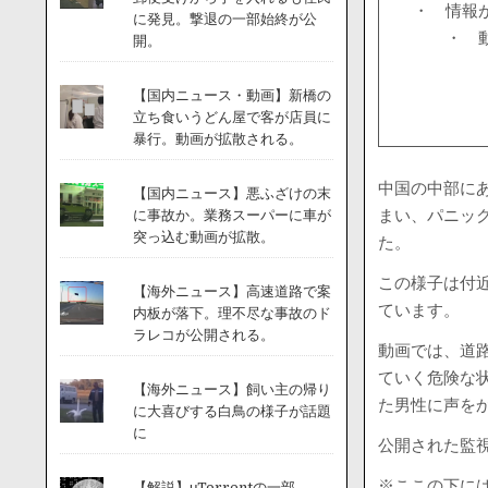
・ 情報
に発見。撃退の一部始終が公
・ 
開。
【国内ニュース・動画】新橋の
立ち食いうどん屋で客が店員に
暴行。動画が拡散される。
中国の中部にあ
【国内ニュース】悪ふざけの末
まい、パニッ
に事故か。業務スーパーに車が
突っ込む動画が拡散。
た。
この様子は付
【海外ニュース】高速道路で案
ています。
内板が落下。理不尽な事故のド
ラレコが公開される。
動画では、道
ていく危険な
【海外ニュース】飼い主の帰り
た男性に声を
に大喜びする白鳥の様子が話題
に
公開された監
※ここの下には
【解説】μTorrentの一部