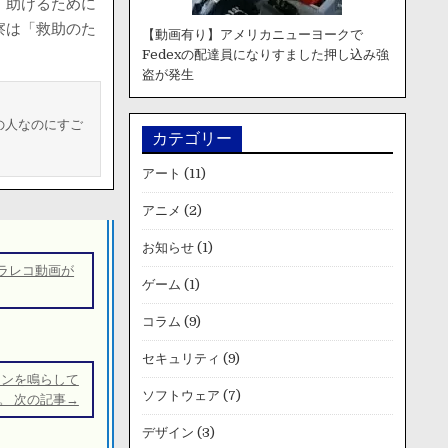
、助けるために
察は「救助のた
【動画有り】アメリカニューヨークで
Fedexの配達員になりすました押し込み強
盗が発生
の人なのにすご
カテゴリー
アート
(11)
アニメ
(2)
お知らせ
(1)
ラレコ動画が
ゲーム
(1)
コラム
(9)
セキュリティ
(9)
ョンを鳴らして
ソフトウェア
(7)
。 次の記事→
デザイン
(3)