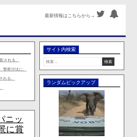
最新情報はこちらから→
サイト内検索
検
撮影される。
索:
。警察沙汰に。
される。
ランダムピックアップ
。
パニッ
景に賞