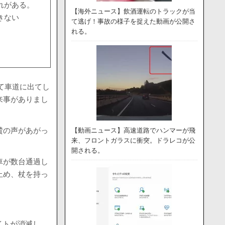
れがある。
【海外ニュース】飲酒運転のトラックが当
きない
て逃げ！事故の様子を捉えた動画が公開さ
れる。
って車道に出てし
来事がありまし
賛の声があがっ
【動画ニュース】高速道路でハンマーが飛
来、フロントガラスに衝突。ドラレコが公
開される。
車が数台通過し
止め、杖を持っ
イトが消滅し