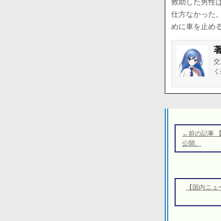
救助した男性
仕方なかった
めに車を止め
交
く
投
稿
←前の記事 
ナ
公開。
ビ
ゲ
ー
【国内ニュ
シ
ョ