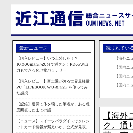
最新ニュース
読まれてい
【購入レビュー】いつ上陸した！？
【海外ニ
10,000mahが20分で満タン！PD65W出
【国内ニ
力もできる化け物バッテリー
【国内ニ
【購入レビュー】富士通が誇る世界最軽量
【国内ニ
PC「LIFEBOOK WU-X/G2」を使ってみ
た感想
【記録】過労で体を壊した筆者が、ある程
度回復したまでの話
【海外
【ニュース】スイーツパラダイスでクレジ
ク。通
ットカード情報が漏えいか。公式が発表。