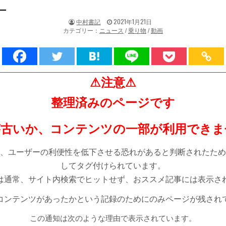
。
著
掲
中村書記
2021年1月21日
者:
載
カテゴリー：
ニュース
/
乗り物
/
動画
日：
⚠注意⚠
整理済みのページです
が古いか、コンテンツの一部が利用できま
、ユーザーの利便性を低下させる恐れがあると判断されたため
してタグ付けられています。
は通常、サイト内検索でヒットせず、おススメ記事には表示さ
コンテンツがあったかという記録のためにのみページが残され
この通知は次のような理由で表示されています。