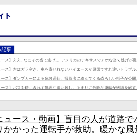
る記事
ュース】ええ…なにその当て逃げ..。アメリカのテキサスでアホな当て逃げが
ュース】左はガラ空き。車を寄せれないハイエースが原因ですれ違いトラブル
ュース】ダンプカーによる危険運転、撮影者に絡んでくる恐ろしい様子が公開
ュース】バスを待ちきれず無理な追い越し。あまりに危険な運転が物議を醸す
ニュース・動画】盲目の人が道路で
りかかった運転手が救助。暖かな風