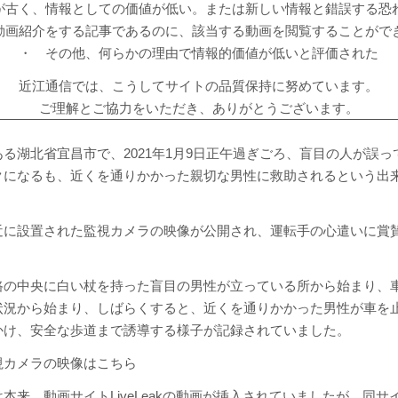
が古く、情報としての価値が低い。または新しい情報と錯誤する恐
動画紹介をする記事であるのに、該当する動画を閲覧することがで
・ その他、何らかの理由で情報的価値が低いと評価された
近江通信では、こうしてサイトの品質保持に努めています。
ご理解とご協力をいただき、ありがとうございます。
る湖北省宜昌市で、2021年1月9日正午過ぎごろ、盲目の人が誤
クになるも、近くを通りかかった親切な男性に救助されるという出
近に設置された監視カメラの映像が公開され、運転手の心遣いに賞
路の中央に白い杖を持った盲目の男性が立っている所から始まり、
状況から始まり、しばらくすると、近くを通りかかった男性が車を
かけ、安全な歩道まで誘導する様子が記録されていました。
視カメラの映像はこちら
本来、動画サイトLiveLeakの動画が挿入されていましたが、同サ