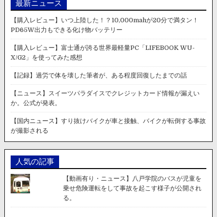
最新ニュース
【購入レビュー】いつ上陸した！？10,000mahが20分で満タン！
PD65W出力もできる化け物バッテリー
【購入レビュー】富士通が誇る世界最軽量PC「LIFEBOOK WU-
X/G2」を使ってみた感想
【記録】過労で体を壊した筆者が、ある程度回復したまでの話
【ニュース】スイーツパラダイスでクレジットカード情報が漏えい
か。公式が発表。
【国内ニュース】すり抜けバイクが車と接触、バイクが転倒する事故
が撮影される
人気の記事
【動画有り・ニュース】八戸学院のバスが児童を
乗せ危険運転をして事故を起こす様子が公開され
る。