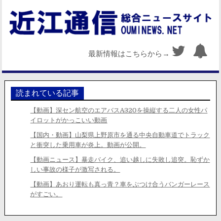
最新情報はこちらから→
読まれている記事
【動画】深セン航空のエアバスA320を操縦する二人の女性パ
イロットがかっこいい動画
【国内・動画】山梨県上野原市を通る中央自動車道でトラック
と衝突した乗用車が炎上。動画が公開。
【動画ニュース】暴走バイク、追い越しに失敗し追突。恥ずか
しい事故の様子が激写される。
【動画】あおり運転も真っ青？車をぶつけ合うバンガーレース
がすごい。