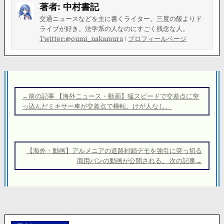
著者:
中村書記
交通ニュースなどを主に書くライター。三度の飯よりド
ライブが好き。法学系の人なのにすごく残念な人。
Twitter:@oumi_nakamura
/
プロフィールページ
投
稿
←前の記事 【海外ニュース・動画】猛スピードで交差点に突
ナ
っ込んだミキサー車が交差点で横転。けが人なし。
ビ
ゲ
ー
【海外・動画】アルメニアの道路封鎖デモを強引に突っ切る
シ
商用バンの動画が公開される。 次の記事→
ョ
ン