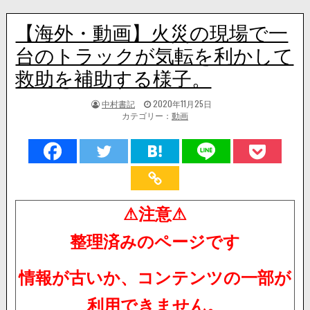
【海外・動画】火災の現場で一
台のトラックが気転を利かして
救助を補助する様子。
著
掲
中村書記
2020年11月25日
者:
載
カテゴリー：
動画
日：
⚠注意⚠
整理済みのページです
情報が古いか、コンテンツの一部が
利用できません。