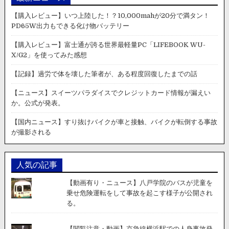
【購入レビュー】いつ上陸した！？10,000mahが20分で満タン！
PD65W出力もできる化け物バッテリー
【購入レビュー】富士通が誇る世界最軽量PC「LIFEBOOK WU-
X/G2」を使ってみた感想
【記録】過労で体を壊した筆者が、ある程度回復したまでの話
【ニュース】スイーツパラダイスでクレジットカード情報が漏えい
か。公式が発表。
【国内ニュース】すり抜けバイクが車と接触、バイクが転倒する事故
が撮影される
人気の記事
【動画有り・ニュース】八戸学院のバスが児童を
乗せ危険運転をして事故を起こす様子が公開され
る。
【閲覧注意・動画】京急線横浜駅での人身事故発