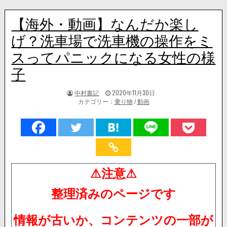
【海外・動画】なんだか楽し
げ？洗車場で洗車機の操作をミ
スってパニックになる女性の様
子
著
掲
中村書記
2020年11月30日
者:
載
カテゴリー：
乗り物
/
動画
日：
⚠注意⚠
整理済みのページです
情報が古いか、コンテンツの一部が