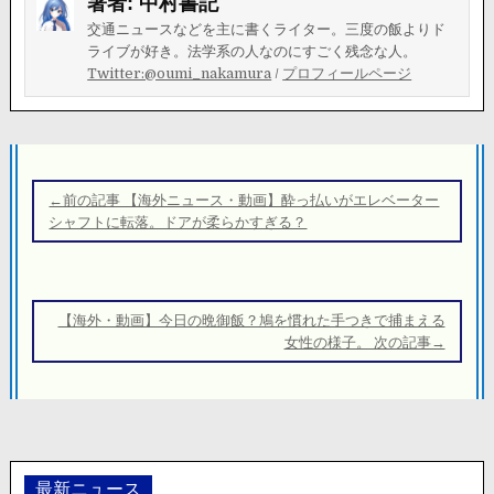
著者:
中村書記
交通ニュースなどを主に書くライター。三度の飯よりド
ライブが好き。法学系の人なのにすごく残念な人。
Twitter:@oumi_nakamura
/
プロフィールページ
投
稿
←前の記事 【海外ニュース・動画】酔っ払いがエレベーター
ナ
シャフトに転落。ドアが柔らかすぎる？
ビ
ゲ
ー
【海外・動画】今日の晩御飯？鳩を慣れた手つきで捕まえる
シ
女性の様子。 次の記事→
ョ
ン
最新ニュース