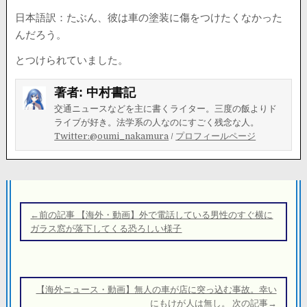
日本語訳：たぶん、彼は車の塗装に傷をつけたくなかった
んだろう。
とつけられていました。
著者:
中村書記
交通ニュースなどを主に書くライター。三度の飯よりド
ライブが好き。法学系の人なのにすごく残念な人。
Twitter:@oumi_nakamura
/
プロフィールページ
投
稿
←前の記事 【海外・動画】外で電話している男性のすぐ横に
ナ
ガラス窓が落下してくる恐ろしい様子
ビ
ゲ
ー
【海外ニュース・動画】無人の車が店に突っ込む事故。幸い
にもけが人は無し。 次の記事→