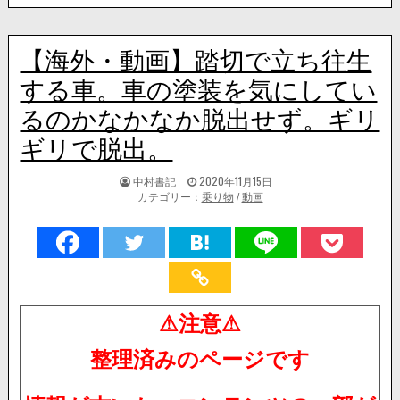
【海外・動画】踏切で立ち往生
する車。車の塗装を気にしてい
るのかなかなか脱出せず。ギリ
ギリで脱出。
著
掲
中村書記
2020年11月15日
者:
載
カテゴリー：
乗り物
/
動画
日：
⚠注意⚠
整理済みのページです