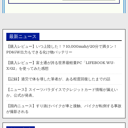
シ
ョ
ン
最新ニュース
【購入レビュー】いつ上陸した！？10,000mahが20分で満タン！
PD65W出力もできる化け物バッテリー
【購入レビュー】富士通が誇る世界最軽量PC「LIFEBOOK WU-
X/G2」を使ってみた感想
【記録】過労で体を壊した筆者が、ある程度回復したまでの話
【ニュース】スイーツパラダイスでクレジットカード情報が漏えい
か。公式が発表。
【国内ニュース】すり抜けバイクが車と接触、バイクが転倒する事故
が撮影される