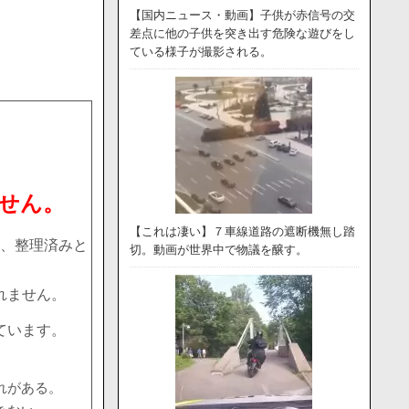
【国内ニュース・動画】子供が赤信号の交
差点に他の子供を突き出す危険な遊びをし
ている様子が撮影される。
せん。
【これは凄い】７車線道路の遮断機無し踏
、整理済みと
切。動画が世界中で物議を醸す。
れません。
ています。
れがある。