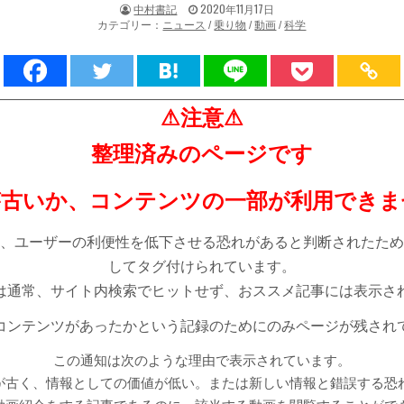
著
掲
中村書記
2020年11月17日
者:
載
カテゴリー：
ニュース
/
乗り物
/
動画
/
科学
日：
⚠注意⚠
整理済みのページです
が古いか、コンテンツの一部が利用できま
、ユーザーの利便性を低下させる恐れがあると判断されたため
してタグ付けられています。
は通常、サイト内検索でヒットせず、おススメ記事には表示さ
コンテンツがあったかという記録のためにのみページが残され
この通知は次のような理由で表示されています。
が古く、情報としての価値が低い。または新しい情報と錯誤する恐