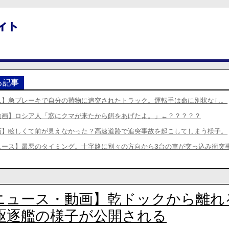
る記事
ス】急ブレーキで自分の荷物に追突されたトラック。運転手は命に別状なし。
動画】ロシア人「窓にクマが来たから餌をあげたよ。」←？？？？？
画】眩しくて前が見えなかった？高速道路で追突事故を起こしてしまう様子。
ュース】最悪のタイミング。十字路に別々の方向から3台の車が突っ込み衝突
ニュース・動画】乾ドックから離れ
駆逐艦の様子が公開される