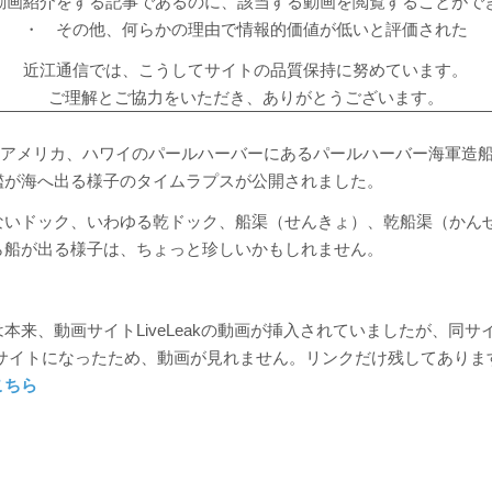
動画紹介をする記事であるのに、該当する動画を閲覧することがで
・ その他、何らかの理由で情報的価値が低いと評価された
近江通信では、こうしてサイトの品質保持に努めています。
ご理解とご協力をいただき、ありがとうございます。
月5日アメリカ、ハワイのパールハーバーにあるパールハーバー海軍造
艦が海へ出る様子のタイムラプスが公開されました。
ないドック、いわゆる乾ドック、
船渠（せんきょ）、乾船渠（
かん
ら船が出る様子は、ちょっと珍しいかもしれません。
本来、動画サイトLiveLeakの動画が挿入されていましたが、同サ
というサイトになったため、動画が見れません。リンクだけ残してありま
こちら