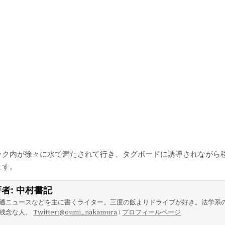
ック内が徐々に水で満たされて行き、タグボードに誘導されながら
ます。
著者:
中村書記
通ニュースなどを主に書くライター。三度の飯よりドライブが好き。法学系
残念な人。
Twitter:@oumi_nakamura
/
プロフィールページ