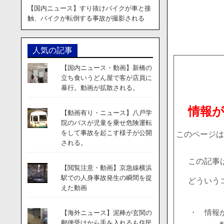
【国内ニュース】すり抜けバイクが車と接
触、バイクが転倒する事故が撮影される
人気の記事
【国内ニュース・動画】新橋の
立ち食いうどん屋で客が店員に
暴行。動画が拡散される。
情報
【動画有り・ニュース】八戸学
院のバスが児童を乗せ危険運転
をして事故を起こす様子が公開
このページは
される。
この記事
【閲覧注意・動画】京急線横浜
駅での人身事故発生の瞬間を捉
どういう
えた動画
・ 情報
【海外ニュース】泥棒が玄関の
郵便受けから手を入れるも住民