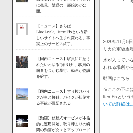
・ 
に発見。撃退の一部始終が公
開。
【ニュース】さらば
LiveLeak。ItemFixという新
しいサイトへ生まれ変わる。事
2020年11
実上のサービス終了。
リカの軍駆逐
【国内ニュース】駅員に注意さ
水が入ってい
れたいわゆる”撮り鉄”、駅員の
われる場所か
胸倉をつかむ暴行。動画が物議
を醸す。
動画はこちら
※ここの下には
【国内ニュース】すり抜けバイ
ItemFix
クが車と接触、バイクが転倒す
る事故が撮影される
いての詳細は
【動画】移動式オービスが本格
的に運用開始。取り締まりの瞬
間の動画が次々とアップロード