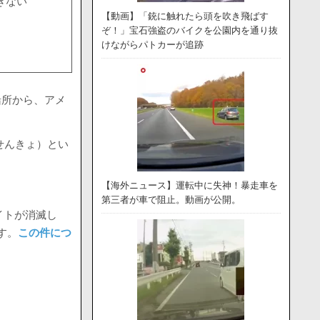
きない
【動画】「銃に触れたら頭を吹き飛ばす
ぞ！」宝石強盗のバイクを公園内を通り抜
けながらパトカーが追跡
船所から、アメ
せんきょ）とい
【海外ニュース】運転中に失神！暴走車を
第三者が車で阻止。動画が公開。
イトが消滅し
す。
この件につ