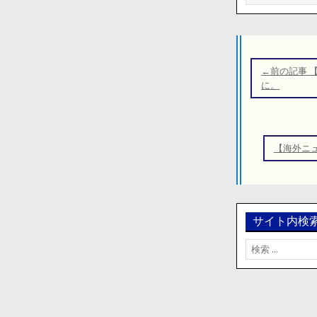
投
稿
←前の記事 
ナ
に。
ビ
ゲ
ー
【海外ニ
シ
ョ
ン
サイト内検
検
索: