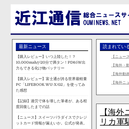
最新ニュース
読まれてい
【購入レビュー】いつ上陸した！？
【ニュー
10,000mahが20分で満タン！PD65W出
【海外・
力もできる化け物バッテリー
【海外動
【購入レビュー】富士通が誇る世界最軽量
【海外ニ
PC「LIFEBOOK WU-X/G2」を使ってみ
た感想
【記録】過労で体を壊した筆者が、ある程
度回復したまでの話
【海外
【ニュース】スイーツパラダイスでクレジ
リカ軍
ットカード情報が漏えいか。公式が発表。