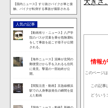
大きさ
【国内ニュース】すり抜けバイクが車と接
触、バイクが転倒する事故が撮影される
人気の記事
【動画有り・ニュース】八戸学
院のバスが児童を乗せ危険運転
をして事故を起こす様子が公開
される。
【海外ニュース】泥棒が玄関の
情報
郵便受けから手を入れるも住民
に発見。撃退の一部始終が公
このページは
開。
この記事
【閲覧注意・動画】京急線横浜
駅での人身事故発生の瞬間を捉
どういう
えた動画
【国内ニュース・動画】新橋の