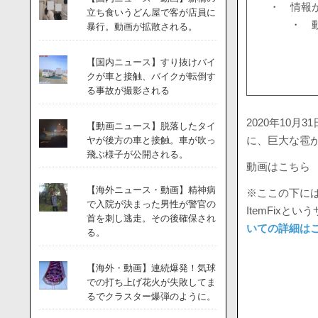
・ 情報
立ち食いうどん屋で客が店員に
・ 
暴行。動画が拡散される。
【国内ニュース】すり抜けバイ
クが車と接触、バイクが転倒す
る事故が撮影される
2020年10
【動画ニュース】脱落したタイ
に、巨大な雹
ヤが後方の車と接触。車が吹っ
飛ぶ様子が公開される。
動画はこちら
【海外ニュース・動画】精神病
※ここの下には
で入院が決まった男性が警官の
ItemFix
首を刺し逃走。その後確保され
いての詳細は
る。
【海外・動画】連続爆発！気球
での打ち上げ花火が失敗してま
るでクラスター爆弾のように。