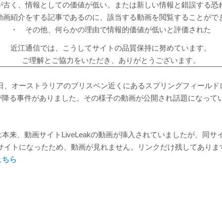
が古く、情報としての価値が低い。または新しい情報と錯誤する恐
動画紹介をする記事であるのに、該当する動画を閲覧することがで
・ その他、何らかの理由で情報的価値が低いと評価された
近江通信では、こうしてサイトの品質保持に努めています。
ご理解とご協力をいただき、ありがとうございます。
月31日、オーストラリアのブリスベン近くにあるスプリングフィール
が降る事件がありました。その様子の動画が公開され話題になって
本来、動画サイトLiveLeakの動画が挿入されていましたが、同サ
というサイトになったため、動画が見れません。リンクだけ残してありま
こちら