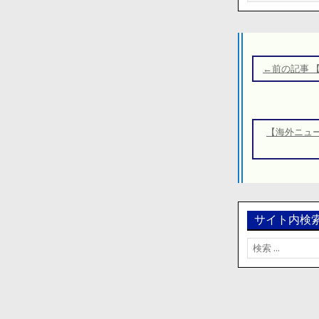
投
稿
←前の記事 
ナ
ビ
ゲ
【海外ニュ
ー
シ
ョ
ン
サイト内検
検
索: