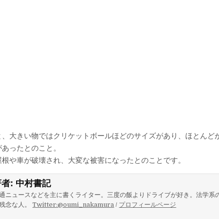
と、大きい物ではクリケットボールほどのサイズがあり、ほとんど
があったとのこと。
屋根や車が破壊され、大変な被害になったとのことです。
著者:
中村書記
通ニュースなどを主に書くライター。三度の飯よりドライブが好き。法学系
残念な人。
Twitter:@oumi_nakamura
/
プロフィールページ