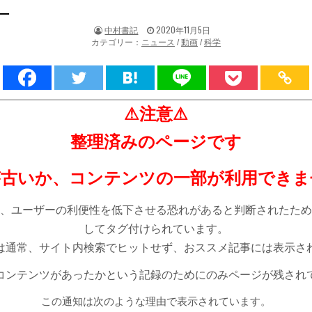
。
著
掲
中村書記
2020年11月5日
者:
載
カテゴリー：
ニュース
/
動画
/
科学
日：
⚠注意⚠
整理済みのページです
が古いか、コンテンツの一部が利用できま
、ユーザーの利便性を低下させる恐れがあると判断されたため
してタグ付けられています。
は通常、サイト内検索でヒットせず、おススメ記事には表示さ
コンテンツがあったかという記録のためにのみページが残され
この通知は次のような理由で表示されています。