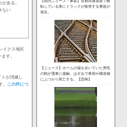
【国内ニュース・事故】首都高速道路で横
れがある。
転している車にトラックが衝突する事故が
きない
発生。
ドレイクス地区
います。
【ニュース】ホームの端を歩いていた男性
の鞄が電車に接触、はずみで車両や構造物
イトが消滅し
にぶつかり死亡する。【恐怖】
す。
この件につ