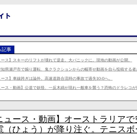
る記事
ュース】スキーのリフトが壊れて逆走。大パニックに。現地の動画が公開。
愛知県瀬戸市で煽り運転、鬼クラクションからの幅寄せ動画を自ら投稿する者
ース】車線跨ぎは論外。高速道路合流時の事故で過失10:0へ。
ュース・動画】公道で妖怪、一反木綿が現れ一般車を襲う？恐怖のドラレコが
ニュース・動画】オーストラリアで
雹（ひょう）が降り注ぐ。テニスボ