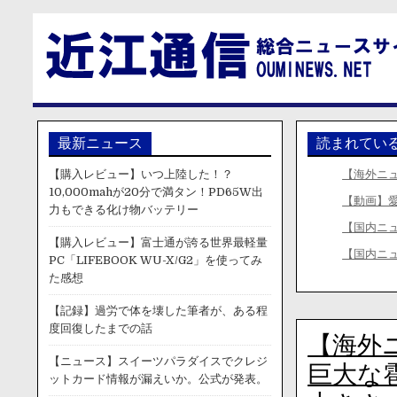
最新ニュース
読まれてい
【購入レビュー】いつ上陸した！？
【海外ニ
10,000mahが20分で満タン！PD65W出
【動画】
力もできる化け物バッテリー
【国内ニュ
【購入レビュー】富士通が誇る世界最軽量
【国内ニ
PC「LIFEBOOK WU-X/G2」を使ってみ
た感想
【記録】過労で体を壊した筆者が、ある程
度回復したまでの話
【海外
【ニュース】スイーツパラダイスでクレジ
巨大な
ットカード情報が漏えいか。公式が発表。