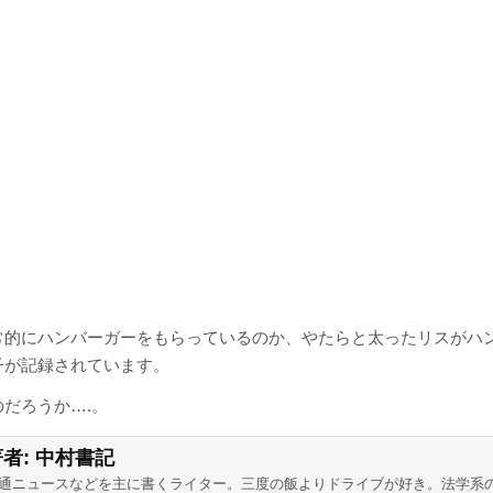
常的にハンバーガーをもらっているのか、やたらと太ったリスがハ
子が記録されています。
だろうか….。
著者:
中村書記
通ニュースなどを主に書くライター。三度の飯よりドライブが好き。法学系