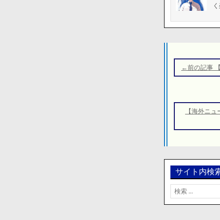
く
投
稿
←前の記事 
ナ
ビ
ゲ
【海外ニュ
ー
シ
ョ
ン
サイト内検
検
索: