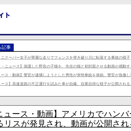
る記事
ミニクーパー女子が華麗な走りでフェンスを突き破り川に転落する事故の様子
り・ニュース】保護した野良の子猫を、先住の猫と初対面させる動画が感動す
ュース・動画】警官が逮捕しようとした男性が突然拳銃を発砲。警官が負傷し
ュース】高速道路の不正通行を試みた車が自爆。自業自得な様子が公開される
ニュース・動画】アメリカでハンバ
るリスが発見され、動画が公開され