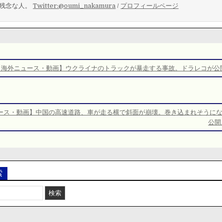
残念な人。
Twitter:@oumi_nakamura
/
プロフィールページ
【海外ニュース・動画】ウクライナのトラックが暴走する事故。ドラレコが公
ース・動画】中国の高速道路、車が走る横で斜面が崩壊。巻き込まれそうに
公開
索