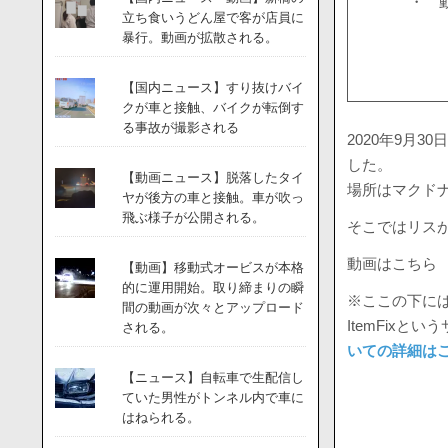
・ 
立ち食いうどん屋で客が店員に
暴行。動画が拡散される。
【国内ニュース】すり抜けバイ
クが車と接触、バイクが転倒す
る事故が撮影される
2020年9月
した。
【動画ニュース】脱落したタイ
場所はマクド
ヤが後方の車と接触。車が吹っ
飛ぶ様子が公開される。
そこではリス
動画はこちら
【動画】移動式オービスが本格
的に運用開始。取り締まりの瞬
※ここの下には
間の動画が次々とアップロード
ItemFix
される。
いての詳細は
【ニュース】自転車で生配信し
ていた男性がトンネル内で車に
はねられる。