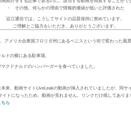
動画紹介をする記事であるのに、該当する動画を閲覧することがで
・ その他、何らかの理由で情報的価値が低いと評価された
近江通信では、こうしてサイトの品質保持に努めています。
ご理解とご協力をいただき、ありがとうございます。
30日、アメリカ合衆国フロリダ州にあるベニスという街で変わった風
ナルドの横にある駐車場。
がマクドナルドのハンバーガーを食べていました。
本来、動画サイトLiveLeakの動画が挿入されていましたが、同サ
というサイトになったため、動画が見れません。リンクだけ残してありま
こちら