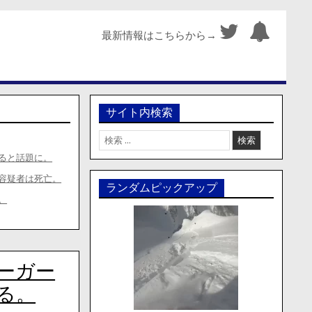
最新情報はこちらから→
サイト内検索
検
索:
ると話題に。
容疑者は死亡。
ランダムピックアップ
。
ーガー
る。