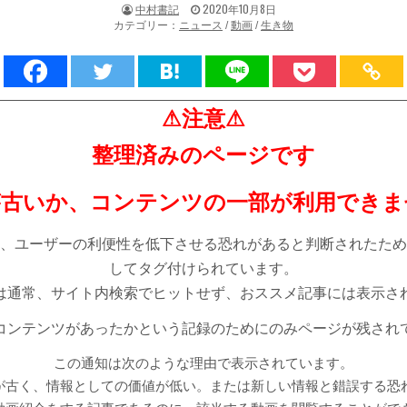
著
掲
中村書記
2020年10月8日
者:
載
カテゴリー：
ニュース
/
動画
/
生き物
日：
⚠注意⚠
整理済みのページです
が古いか、コンテンツの一部が利用できま
、ユーザーの利便性を低下させる恐れがあると判断されたため
してタグ付けられています。
は通常、サイト内検索でヒットせず、おススメ記事には表示さ
コンテンツがあったかという記録のためにのみページが残され
この通知は次のような理由で表示されています。
が古く、情報としての価値が低い。または新しい情報と錯誤する恐