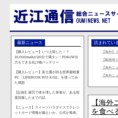
最新ニュース
読まれてい
【購入レビュー】いつ上陸した！？
【海外】
10,000mahが20分で満タン！PD65W出
【動画有
力もできる化け物バッテリー
【海外ニ
【購入レビュー】富士通が誇る世界最軽量
【海外ニ
PC「LIFEBOOK WU-X/G2」を使ってみ
た感想
【記録】過労で体を壊した筆者が、ある程
度回復したまでの話
【海外
【ニュース】スイーツパラダイスでクレジ
を食べ
ットカード情報が漏えいか。公式が発表。