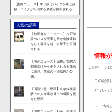
【国内ニュース】すり抜けバイクが車と接
触、バイクが転倒する事故が撮影される
人気の記事
【動画有り・ニュース】八戸学
院のバスが児童を乗せ危険運転
をして事故を起こす様子が公開
される。
情報
【海外ニュース】泥棒が玄関の
郵便受けから手を入れるも住民
このページは
に発見。撃退の一部始終が公
開。
この記事
【閲覧注意・動画】京急線横浜
どういう
駅での人身事故発生の瞬間を捉
えた動画
・ 情報
【国内ニュース・動画】新橋の