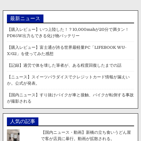
最新ニュース
【購入レビュー】いつ上陸した！？10,000mahが20分で満タン！
PD65W出力もできる化け物バッテリー
【購入レビュー】富士通が誇る世界最軽量PC「LIFEBOOK WU-
X/G2」を使ってみた感想
【記録】過労で体を壊した筆者が、ある程度回復したまでの話
【ニュース】スイーツパラダイスでクレジットカード情報が漏えい
か。公式が発表。
【国内ニュース】すり抜けバイクが車と接触、バイクが転倒する事故
が撮影される
人気の記事
【国内ニュース・動画】新橋の立ち食いうどん屋
で客が店員に暴行。動画が拡散される。