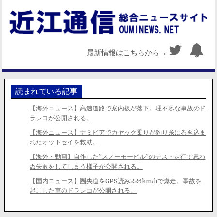
最新情報はこちらから→
読まれている記事
【海外ニュース】高速道路で案内板が落下。理不尽な事故のド
ラレコが公開される。
【海外ニュース】ナミビアでカヤック乗りが釣り糸に巻き込ま
れたオットセイを救助。
【海外・動画】自作した”スノーモービル”のテスト走行で思わ
ぬ失敗をしてしまう様子が公開される。
【国内ニュース】圏央道をGPS読み226km/hで爆走。事故を
起こした車のドラレコが公開される。