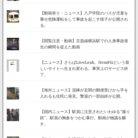
【動画有り・ニュース】八戸学院のバスが児童を
乗せ危険運転をして事故を起こす様子が公開され
る。
【閲覧注意・動画】京急線横浜駅での人身事故発
生の瞬間を捉えた動画
【ニュース】さらばLiveLeak。ItemFixという新
しいサイトへ生まれ変わる。事実上のサービス終
了。
【海外ニュース】泥棒が玄関の郵便受けから手を
入れるも住民に発見。撃退の一部始終が公開。
【国内ニュース】駅員に注意されたいわゆる”撮り
鉄”、駅員の胸倉をつかむ暴行。動画が物議を醸
す。