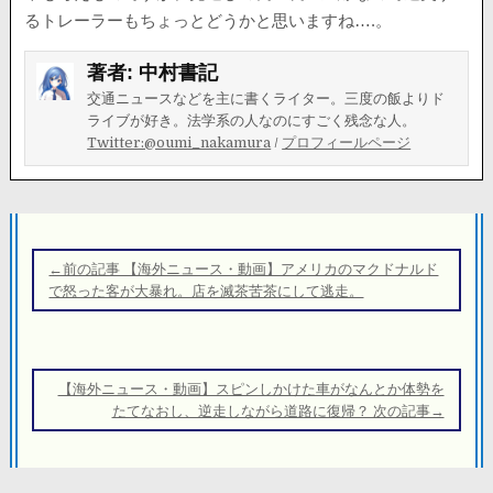
るトレーラーもちょっとどうかと思いますね….。
著者:
中村書記
交通ニュースなどを主に書くライター。三度の飯よりド
ライブが好き。法学系の人なのにすごく残念な人。
Twitter:@oumi_nakamura
/
プロフィールページ
投
稿
←前の記事 【海外ニュース・動画】アメリカのマクドナルド
ナ
で怒った客が大暴れ。店を滅茶苦茶にして逃走。
ビ
ゲ
ー
【海外ニュース・動画】スピンしかけた車がなんとか体勢を
シ
たてなおし、逆走しながら道路に復帰？ 次の記事→
ョ
ン