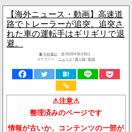
【海外ニュース・動画】高速道
路でトレーラーが追突。追突さ
れた車の運転手はギリギリで退
避。
著
掲
中村書記
2020年10月10日
者:
載
カテゴリー：
ニュース
/
乗り物
/
動画
日：
⚠注意⚠
整理済みのページです
情報が古いか、コンテンツの一部が