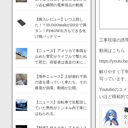
・ 
っ込む瞬間の電車視点の動画
【購入レビュー】いつ上陸し
た！？10,000mahが20分で満
タン！PD65W出力もできる化
け物バッテリー
工事現場の誘
動画はこちら
【ニュース】アメリカで車両を
止めた警官がライフルで撃たれ
https://youtu.
て死亡。容疑者は逃走の末に...
解りやすく丁
【海外ニュース】土砂崩れ寸前
写っています
の道を通っていく車たち。その
後崖が崩落。動画が公開。
Youtube
いほど模範的
【ニュース】自転車で生配信し
ていた男性がトンネル内で車に
はねられる。
交
く
【動画】何キロ出してるの！？