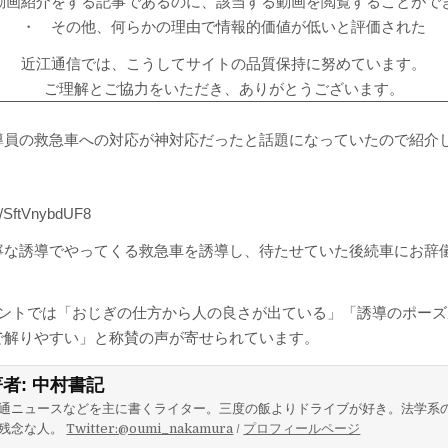
動画紹介をする記事であるのに、該当する動画を閲覧することがで
・ その他、何らかの理由で情報的価値が低いと評価された
近江通信では、こうしてサイトの品質保持に努めています。
ご理解とご協力をいただき、ありがとうございます。
導員の救急車への対応が神対応だったと話題になっていたので紹介
be/SftVnybdUF8
寧な誘導でやってくる救急車を誘導し、待たせていた後続車にお辞
。
のコメントでは「おじぎの仕方から人の良さが出ている」「誘導のポー
で解りやすい」と称賛の声が寄せられています。
著者:
中村書記
通ニュースなどを主に書くライター。三度の飯よりドライブが好き。法学系
残念な人。
Twitter:@oumi_nakamura
/
プロフィールページ