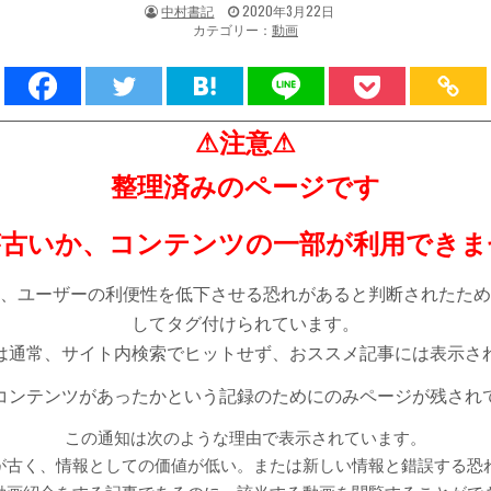
著
掲
中村書記
2020年3月22日
者:
載
カテゴリー：
動画
日：
⚠注意⚠
整理済みのページです
が古いか、コンテンツの一部が利用できま
、ユーザーの利便性を低下させる恐れがあると判断されたため
してタグ付けられています。
は通常、サイト内検索でヒットせず、おススメ記事には表示さ
コンテンツがあったかという記録のためにのみページが残され
この通知は次のような理由で表示されています。
が古く、情報としての価値が低い。または新しい情報と錯誤する恐