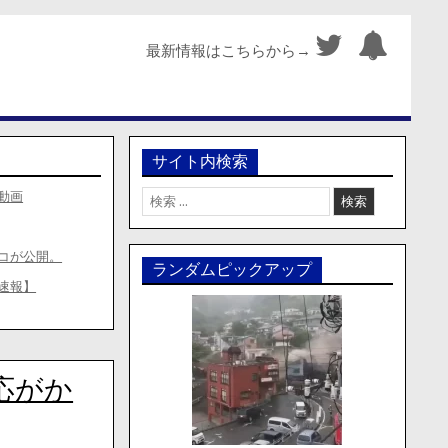
最新情報はこちらから→
サイト内検索
検
動画
索:
コが公開。
ランダムピックアップ
速報】
応がか