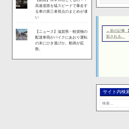
高速道路を猛スピードで暴走す
る車の第三者視点のまとめが凄
い
投
稿
←前の記事 
【ニュース】滋賀県・軽貨物の
ナ
影される。
配達車両がバイクにあおり運転
の末にひき逃げか。動画が拡
ビ
散。
ゲ
ー
シ
ョ
ン
サイト内検
検
索: