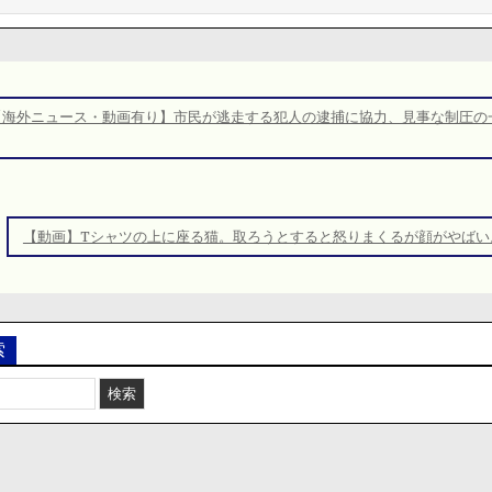
【海外ニュース・動画有り】市民が逃走する犯人の逮捕に協力、見事な制圧の
【動画】Tシャツの上に座る猫。取ろうとすると怒りまくるが顔がやばい
索