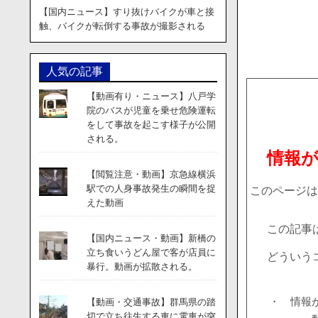
【国内ニュース】すり抜けバイクが車と接
触、バイクが転倒する事故が撮影される
人気の記事
【動画有り・ニュース】八戸学
院のバスが児童を乗せ危険運転
をして事故を起こす様子が公開
される。
情報
【閲覧注意・動画】京急線横浜
駅での人身事故発生の瞬間を捉
このページは
えた動画
この記事
【国内ニュース・動画】新橋の
立ち食いうどん屋で客が店員に
どういう
暴行。動画が拡散される。
・ 情報
【動画・交通事故】群馬県の踏
切で立ち往生する車に電車が突