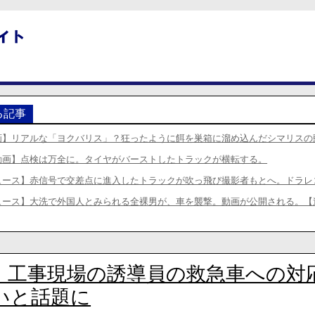
る記事
画】リアルな「ヨクバリス」？狂ったように餌を巣箱に溜め込んだシマリスの
動画】点検は万全に。タイヤがバーストしたトラックが横転する。
ュース】赤信号で交差点に進入したトラックが吹っ飛び撮影者もとへ。ドラレ
ュース】大洗で外国人とみられる全裸男が、車を襲撃。動画が公開される。【
】工事現場の誘導員の救急車への対
いと話題に