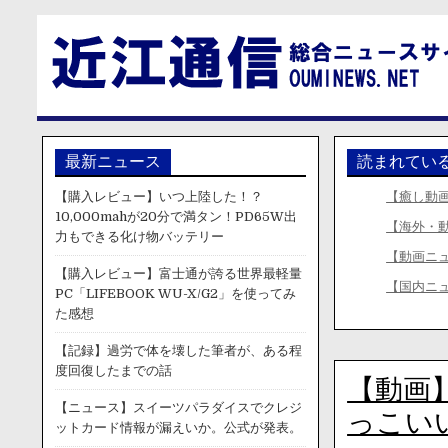
最新ニュース
読まれてい
【購入レビュー】いつ上陸した！？
【癒し動
10,000mahが20分で満タン！PD65W出
【海外・
力もできる化け物バッテリー
【動画ニ
【購入レビュー】富士通が誇る世界最軽量
【国内ニ
PC「LIFEBOOK WU-X/G2」を使ってみ
た感想
【記録】過労で体を壊した筆者が、ある程
度回復したまでの話
【動画
【ニュース】スイーツパラダイスでクレジ
っこい
ットカード情報が漏えいか。公式が発表。