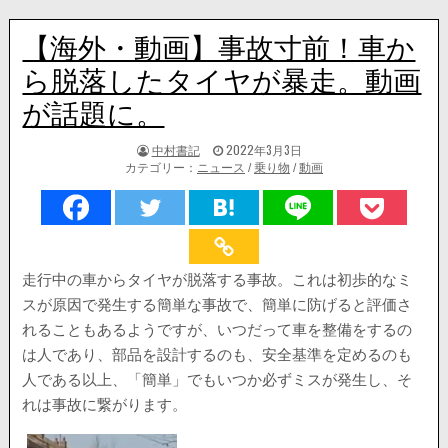
【海外・動画】事故寸前！車か
ら脱落したタイヤが暴走。動画
が話題に。
著
掲
中村書記
2022年3月3日
者:
載
カテゴリー：
ニュース
/
乗り物
/
動画
日：
走行中の車からタイヤが脱落する事故。これは初歩的なミ
スが原因で発生する簡単な事故で、簡単に防げると評価さ
れることもあるようですが、いつだって車を整備をするの
は人であり、部品を設計するのも、安全基準を定めるのも
人である以上、「簡単」でもいつか必ずミスが発生し、そ
れは事故に繋がります。