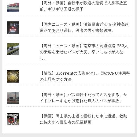
【海外・動画】自転車が鉄道の踏切で人身事故直
前、ギリギリ回避の様子
【国内ニュース・動画】滋賀県東近江市-名神高速
道路であおり運転。医者の男が書類送検。
【海外ニュース・動画】南京市の高速道路で52人
の乗客を乗せたバスが火災。幸いにもけが人な
し。
【解説】μTorrentの広告を消し、謎のCPU使用率
の上昇を防ぐ方法
【海外・動画】バス運転手だってミスをする。サ
イドブレーキをかけ忘れた無人のバスが事故。
【動画】岡山県の山道で横転した車に遭遇、救助
に協力する撮影者の記録動画