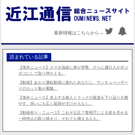
最新情報はこちらから→
読まれている記事
【海外ニュース】スマホ強盗に車が突撃、さらに通行人がボコ
ボコにして取り押さえる。
【動画】あおり運転動画に疲れたあなたに。サンキューハザー
ドのカット集が素敵。
【海外ニュース】炎上する無人トラックが坂道を下り辺りを燃
やす。幸いにも広く延焼せずけが人なし。
【動画有り・ニュース】これぞ公正？警視庁による姿を見せる
一時停止の取り締まり。それでも捕まる人も。