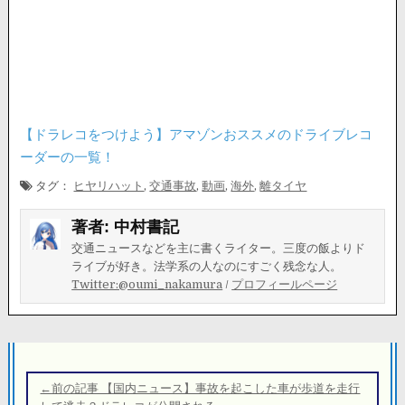
【ドラレコをつけよう】アマゾンおススメのドライブレコ
ーダーの一覧！
タグ：
ヒヤリハット
,
交通事故
,
動画
,
海外
,
離タイヤ
著者:
中村書記
交通ニュースなどを主に書くライター。三度の飯よりド
ライブが好き。法学系の人なのにすごく残念な人。
Twitter:@oumi_nakamura
/
プロフィールページ
投
稿
←前の記事 【国内ニュース】事故を起こした車が歩道を走行