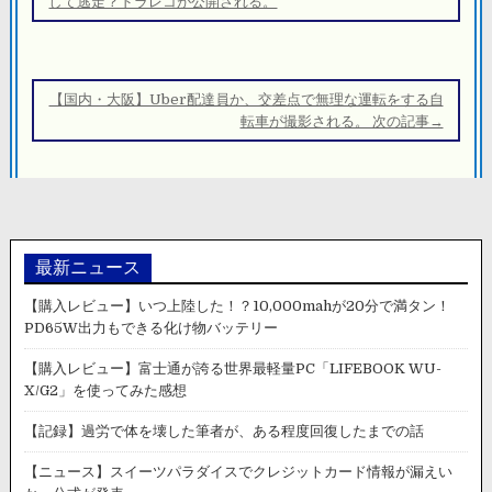
ナ
して逃走？ドラレコが公開される。
ビ
ゲ
ー
【国内・大阪】Uber配達員か、交差点で無理な運転をする自
シ
転車が撮影される。 次の記事→
ョ
ン
最新ニュース
【購入レビュー】いつ上陸した！？10,000mahが20分で満タン！
PD65W出力もできる化け物バッテリー
【購入レビュー】富士通が誇る世界最軽量PC「LIFEBOOK WU-
X/G2」を使ってみた感想
【記録】過労で体を壊した筆者が、ある程度回復したまでの話
【ニュース】スイーツパラダイスでクレジットカード情報が漏えい