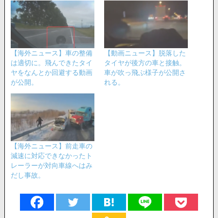
【海外ニュース】車の整備
【動画ニュース】脱落した
は適切に。飛んできたタイ
タイヤが後方の車と接触。
ヤをなんとか回避する動画
車が吹っ飛ぶ様子が公開さ
が公開。
れる。
【海外ニュース】前走車の
減速に対応できなかったト
レーラーが対向車線へはみ
だし事故。