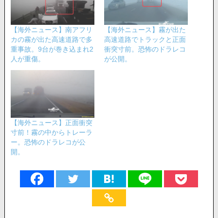
【海外ニュース】南アフリ
【海外ニュース】霧が出た
カの霧が出た高速道路で多
高速道路でトラックと正面
重事故。9台が巻き込まれ2
衝突寸前。恐怖のドラレコ
人が重傷。
が公開。
【海外ニュース】正面衝突
寸前！霧の中からトレーラ
ー。恐怖のドラレコが公
開。