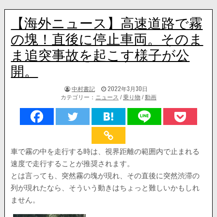
【海外ニュース】高速道路で霧
の塊！直後に停止車両。そのま
ま追突事故を起こす様子が公
開。
著
掲
中村書記
2022年3月30日
者:
載
カテゴリー：
ニュース
/
乗り物
/
動画
日：
車で霧の中を走行する時は、視界距離の範囲内で止まれる
速度で走行することが推奨されます。
とは言っても、突然霧の塊が現れ、その直後に突然渋滞の
列が現れたなら、そういう動きはちょっと難しいかもしれ
ません。