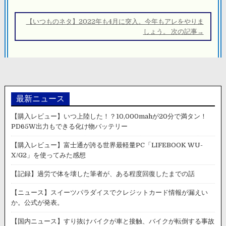
ゲ
ー
【いつものネタ】2022年も4月に突入。今年もアレをやりま
シ
しょう。 次の記事→
ョ
ン
最新ニュース
【購入レビュー】いつ上陸した！？10,000mahが20分で満タン！
PD65W出力もできる化け物バッテリー
【購入レビュー】富士通が誇る世界最軽量PC「LIFEBOOK WU-
X/G2」を使ってみた感想
【記録】過労で体を壊した筆者が、ある程度回復したまでの話
【ニュース】スイーツパラダイスでクレジットカード情報が漏えい
か。公式が発表。
【国内ニュース】すり抜けバイクが車と接触、バイクが転倒する事故