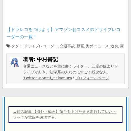
【ドラレコをつけよう】アマゾンおススメのドライブレコ
ーダーの一覧！
タグ：
ドライブレコーダー
,
交通事故
,
動画
,
海外ニュース
,
追突
,
霧
著者:
中村書記
交通ニュースなどを主に書くライター。三度の飯よりド
ライブが好き。法学系の人なのにすごく残念な人。
Twitter:@oumi_nakamura
/
プロフィールページ
投
稿
←前の記事 【海外・動画】荷台を上げたまま走行していたト
ナ
ラックが電線を破壊する。
ビ