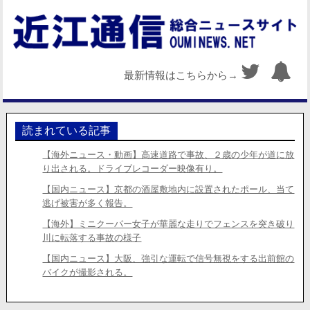
最新情報はこちらから→
読まれている記事
【海外ニュース・動画】高速道路で事故、２歳の少年が道に放
り出される。ドライブレコーダー映像有り。
【国内ニュース】京都の酒屋敷地内に設置されたポール、当て
逃げ被害が多く報告。
【海外】ミニクーパー女子が華麗な走りでフェンスを突き破り
川に転落する事故の様子
【国内ニュース】大阪、強引な運転で信号無視をする出前館の
バイクが撮影される。