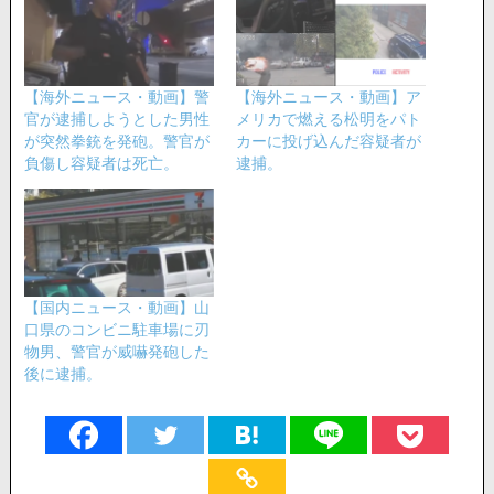
【海外ニュース・動画】警
【海外ニュース・動画】ア
官が逮捕しようとした男性
メリカで燃える松明をパト
が突然拳銃を発砲。警官が
カーに投げ込んだ容疑者が
負傷し容疑者は死亡。
逮捕。
【国内ニュース・動画】山
口県のコンビニ駐車場に刃
物男、警官が威嚇発砲した
後に逮捕。