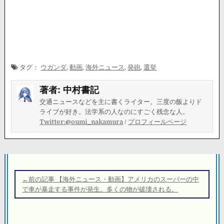
タグ：
ウガンダ
,
動画
,
海外ニュース
,
発砲
,
選挙
著者:
中村書記
交通ニュースなどを主に書くライター。三度の飯よりド
ライブが好き。法学系の人なのにすごく残念な人。
Twitter:@oumi_nakamura
/
プロフィールページ
投
稿
←前の記事 【海外ニュース・動画】アメリカのスーパーの中
ナ
で車が暴走する事件が発生。多くの物が破壊される。
ビ
ゲ