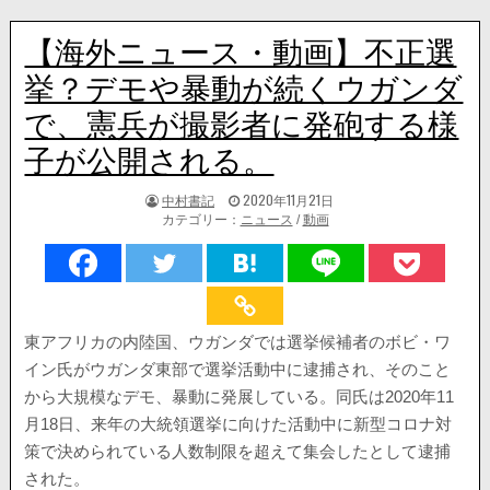
【海外ニュース・動画】不正選
挙？デモや暴動が続くウガンダ
で、憲兵が撮影者に発砲する様
子が公開される。
著
掲
中村書記
2020年11月21日
者:
載
カテゴリー：
ニュース
/
動画
日：
東アフリカの内陸国、ウガンダでは選挙候補者のボビ・ワ
イン氏がウガンダ東部で選挙活動中に逮捕され、そのこと
から大規模なデモ、暴動に発展している。同氏は2020年11
月18日、来年の大統領選挙に向けた活動中に新型コロナ対
策で決められている人数制限を超えて集会したとして逮捕
された。