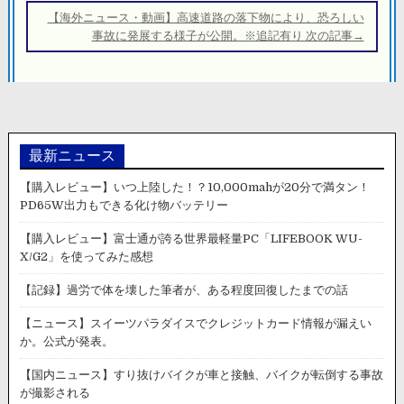
ー
【海外ニュース・動画】高速道路の落下物により、恐ろしい
シ
事故に発展する様子が公開。※追記有り 次の記事→
ョ
ン
最新ニュース
【購入レビュー】いつ上陸した！？10,000mahが20分で満タン！
PD65W出力もできる化け物バッテリー
【購入レビュー】富士通が誇る世界最軽量PC「LIFEBOOK WU-
X/G2」を使ってみた感想
【記録】過労で体を壊した筆者が、ある程度回復したまでの話
【ニュース】スイーツパラダイスでクレジットカード情報が漏えい
か。公式が発表。
【国内ニュース】すり抜けバイクが車と接触、バイクが転倒する事故
が撮影される