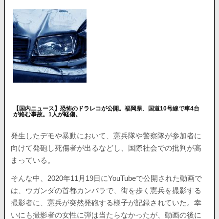
【国内ニュース】恐怖のドラレコが公開。福岡県、国道10号線で車4台
が絡む事故。1人が軽傷。
発生したデモや暴動において、憲兵隊や警察隊が参加者に
向けて発砲し死傷者が出るなどし、国際社会での批判が高
まっている。
そんな中、2020年11月19日にYouTubeで公開された動画で
は、ウガンダの首都カンパラで、街を歩く憲兵を撮影する
撮影者に、憲兵が突然発砲する様子が記録されていた。幸
いにも撮影者の女性に弾は当たらなかったが、動画の後に