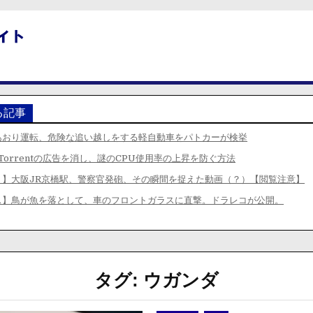
る記事
あおり運転、危険な追い越しをする軽自動車をパトカーが検挙
Torrentの広告を消し、謎のCPU使用率の上昇を防ぐ方法
リ】大阪JR京橋駅、警察官発砲、その瞬間を捉えた動画（？）【閲覧注意】
ス】鳥が魚を落として、車のフロントガラスに直撃。ドラレコが公開。
タグ:
ウガンダ