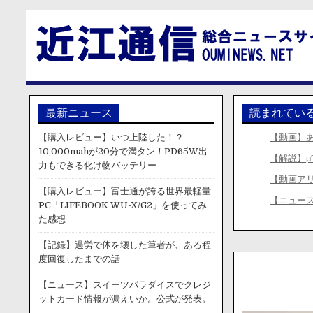
最新ニュース
読まれてい
【購入レビュー】いつ上陸した！？
【動画】
10,000mahが20分で満タン！PD65W出
【解説】μ
力もできる化け物バッテリー
【動画ア
【購入レビュー】富士通が誇る世界最軽量
【ニュー
PC「LIFEBOOK WU-X/G2」を使ってみ
た感想
【記録】過労で体を壊した筆者が、ある程
度回復したまでの話
【ニュース】スイーツパラダイスでクレジ
ットカード情報が漏えいか。公式が発表。