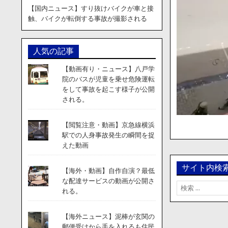
【国内ニュース】すり抜けバイクが車と接
触、バイクが転倒する事故が撮影される
人気の記事
【動画有り・ニュース】八戸学
院のバスが児童を乗せ危険運転
をして事故を起こす様子が公開
される。
【閲覧注意・動画】京急線横浜
駅での人身事故発生の瞬間を捉
えた動画
サイト内検
【海外・動画】自作自演？最低
な配達サービスの動画が公開さ
検
れる。
索:
【海外ニュース】泥棒が玄関の
郵便受けから手を入れるも住民