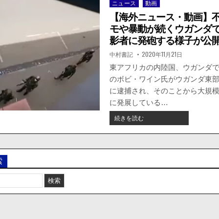
ニュース
動画
Posted
in
【海外ニュース・動画】
モや暴動が続くウガンダ
影者に発砲する様子が公
著
掲
中村書記
2020年11月21日
者:
載
日：
東アフリカの内陸国、ウガンダ
のボビ・ワイン氏がウガンダ東
に逮捕され、そのことから大規
に発展している…
【海
続きを読む
外
ニ
ュ
ー
索
ス・
動
画】
不
正
選