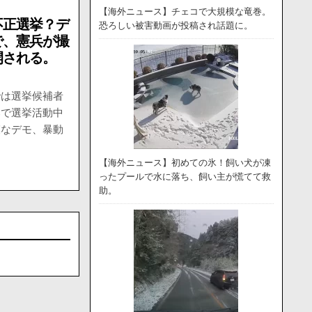
【海外ニュース】チェコで大規模な竜巻。
不正選挙？デ
恐ろしい被害動画が投稿され話題に。
で、憲兵が撮
開される。
では選挙候補者
部で選挙活動中
模なデモ、暴動
【海外ニュース】初めての氷！飼い犬が凍
ったプールで水に落ち、飼い主が慌てて救
助。