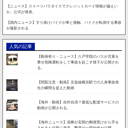
ジ！
→
【ニュース】スイーツパラダイスでクレジットカード情報が漏えい
全
か。公式が発表。
然
ダ
【国内ニュース】すり抜けバイクが車と接触、バイクが転倒する事故
メ
が撮影される
で
し
た。
人気の記事
【動画有り・ニュース】八戸学院のバスが児童を
乗せ危険運転をして事故を起こす様子が公開され
る。
【閲覧注意・動画】京急線横浜駅での人身事故発
生の瞬間を捉えた動画
【海外・動画】自作自演？最低な配達サービスの
動画が公開される。
【海外ニュース】泥棒が玄関の郵便受けから手を
入れるも住民に発見。撃退の一部始終が公開。