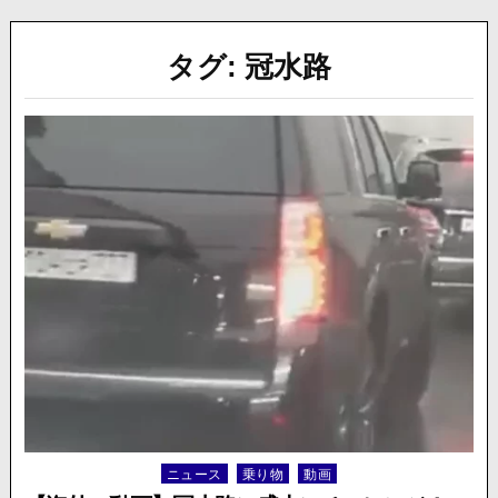
タグ:
冠水路
ニュース
乗り物
動画
Posted
in