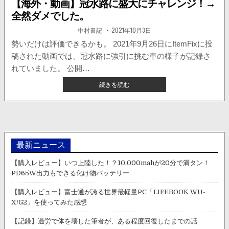
【海外・動画】冠水路に盛大にチャレンジ！→
全然ダメでした。
著
掲
中村書記
2021年10月3日
者:
載
日：
勢いだけは評価できるかも。 2021年9月26日にItemFixに投
稿された動画では、冠水路に強引に挑む車の様子が記録さ
れていました。 公開…
【海
続きを読む
外・
動
画】
冠
水
路
最新ニュース
に
盛
【購入レビュー】いつ上陸した！？10,000mahが20分で満タン！
大
PD65W出力もできる化け物バッテリー
に
チ
【購入レビュー】富士通が誇る世界最軽量PC「LIFEBOOK WU-
ャ
X/G2」を使ってみた感想
レ
ン
【記録】過労で体を壊した筆者が、ある程度回復したまでの話