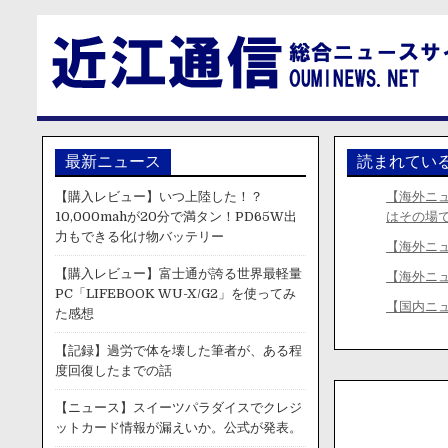
最新ニュース
読まれてい
【購入レビュー】いつ上陸した！？
【海外ニ
10,000mahが20分で満タン！PD65W出
はその場
力もできる化け物バッテリー
【海外ニ
【購入レビュー】富士通が誇る世界最軽量
【海外ニ
PC「LIFEBOOK WU-X/G2」を使ってみ
【国内ニ
た感想
【記録】過労で体を壊した筆者が、ある程
度回復したまでの話
【ニュース】スイーツパラダイスでクレジ
ットカード情報が漏えいか。公式が発表。