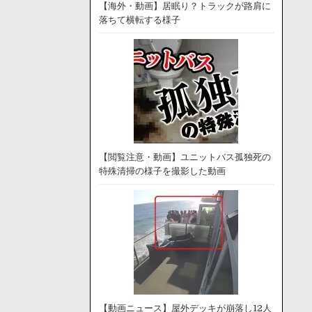
【海外・動画】居眠り？トラックが路肩に
落ちて横転する様子
【閲覧注意・動画】ユニットバス孤独死の
特殊清掃の様子を撮影した動画
【動画ニュース】屋外デッキが崩落し12人