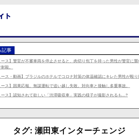
る記事
ュース】警官が不審車両を停止させると、肉切り包丁を持った男性が警官に襲
で射殺。
ュース・動画】ブラジルのホテルでコロナ対策の体温確認にキレた男性が殴り
ュース】因果応報。無謀運転で追い越し失敗。対向車と接触し多重事故。
ュース】認知されて欲しい「渋滞吸収車」実践の様子が撮影されるも….?
タグ:
瀬田東インターチェンジ