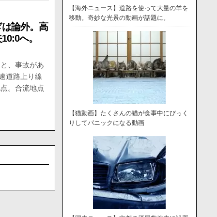
【海外ニュース】道路を使って大量の羊を
移動。奇妙な光景の動画が話題に。
ぎは論外。高
0:0へ。
ると、事故があ
高速道路上り線
地点。合流地点
【猫動画】たくさんの猫が食事中にびっく
りしてパニックになる動画