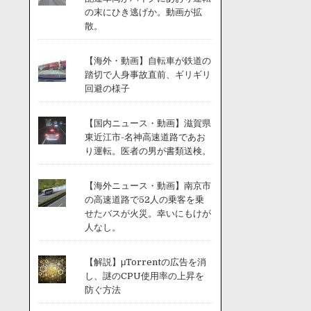
の末にひき逃げか。動画が拡
散。
【海外・動画】自転車が鉄道の
踏切で人身事故直前、ギリギリ
回避の様子
【国内ニュース・動画】滋賀県
東近江市-名神高速道路であお
り運転。医者の男が書類送検。
【海外ニュース・動画】南京市
の高速道路で52人の乗客を乗
せたバスが火災。幸いにもけが
人なし。
【解説】μTorrentの広告を消
し、謎のCPU使用率の上昇を
防ぐ方法