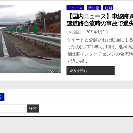
ニュース
乗り物
動画
Posted
in
【国内ニュース】車線跨
速道路合流時の事故で過失1
著
掲
中村書記
2021年4月9日
者:
載
日：
ツイートと公開された動画によ
ったのは2021年3月13日、名神
瀬田東インターチェンジの合流
で追い越…
【国
続きを読む
内
ニ
ュ
ー
索
ス】
車
線
跨
ぎ
は
論