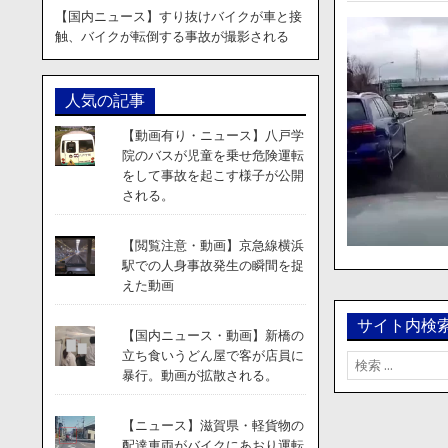
【国内ニュース】すり抜けバイクが車と接
触、バイクが転倒する事故が撮影される
人気の記事
【動画有り・ニュース】八戸学
院のバスが児童を乗せ危険運転
をして事故を起こす様子が公開
される。
【閲覧注意・動画】京急線横浜
駅での人身事故発生の瞬間を捉
えた動画
サイト内検
【国内ニュース・動画】新橋の
立ち食いうどん屋で客が店員に
検
暴行。動画が拡散される。
索:
【ニュース】滋賀県・軽貨物の
配達車両がバイクにあおり運転