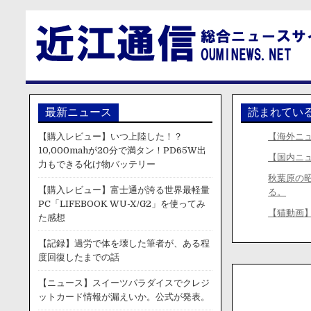
最新ニュース
読まれてい
【購入レビュー】いつ上陸した！？
【海外ニ
10,000mahが20分で満タン！PD65W出
【国内ニ
力もできる化け物バッテリー
秋葉原の
【購入レビュー】富士通が誇る世界最軽量
る。
PC「LIFEBOOK WU-X/G2」を使ってみ
【猫動画
た感想
【記録】過労で体を壊した筆者が、ある程
度回復したまでの話
【ニュース】スイーツパラダイスでクレジ
ットカード情報が漏えいか。公式が発表。