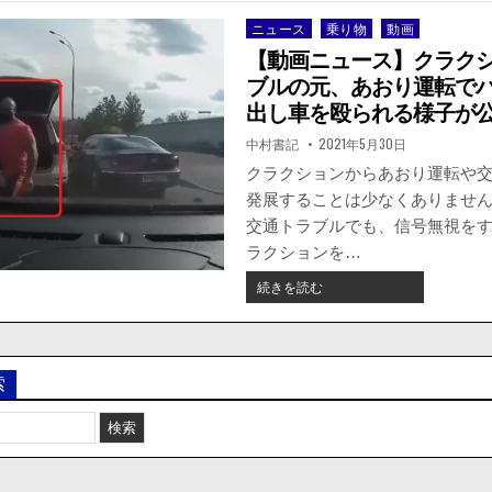
ニュース
乗り物
動画
Posted
in
【動画ニュース】クラク
ブルの元、あおり運転で
出し車を殴られる様子が
著
掲
中村書記
2021年5月30日
者:
載
日：
クラクションからあおり運転や
発展することは少なくありません
交通トラブルでも、信号無視を
ラクションを…
【動
続きを読む
画
ニ
ュ
ー
索
ス】
ク
ラ
ク
シ