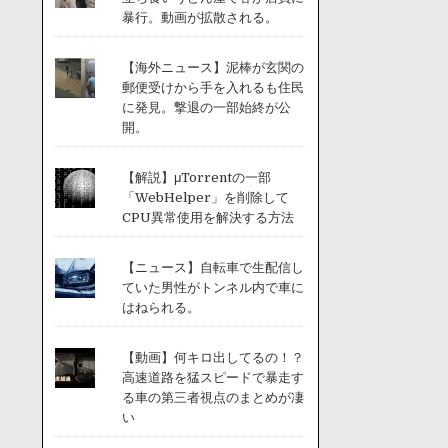
暴行。動画が拡散される。
【海外ニュース】泥棒が玄関の
郵便受けから手を入れるも住民
に発見。撃退の一部始終が公
開。
【解説】μTorrentの一部
「WebHelper」を削除して
CPU異常使用を解決する方法
【ニュース】自転車で生配信し
ていた男性がトンネル内で車に
はねられる。
【動画】何キロ出してるの！？
高速道路を猛スピードで暴走す
る車の第三者視点のまとめが凄
い