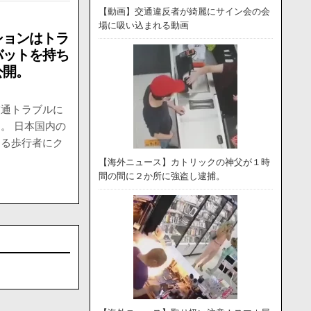
【動画】交通違反者が綺麗にサイン会の会
場に吸い込まれる動画
ションはトラ
バットを持ち
公開。
交通トラブルに
。 日本国内の
する歩行者にク
【海外ニュース】カトリックの神父が１時
間の間に２か所に強盗し逮捕。