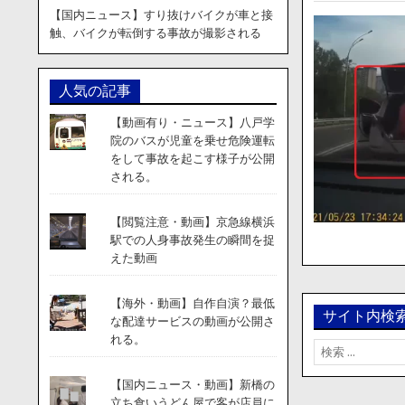
【国内ニュース】すり抜けバイクが車と接
触、バイクが転倒する事故が撮影される
人気の記事
【動画有り・ニュース】八戸学
院のバスが児童を乗せ危険運転
をして事故を起こす様子が公開
される。
【閲覧注意・動画】京急線横浜
駅での人身事故発生の瞬間を捉
えた動画
【海外・動画】自作自演？最低
サイト内検
な配達サービスの動画が公開さ
れる。
検
索:
【国内ニュース・動画】新橋の
立ち食いうどん屋で客が店員に