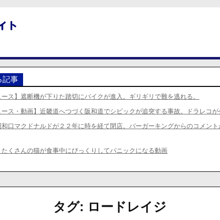
る記事
ュース】遮断機が下りた踏切にバイクが進入。ギリギリで難を逃れる。
ュース・動画】近畿道へつづく阪和道でシビックが追突する事故。ドラレコが
昭和口マクドナルドが２２年に時を経て閉店。バーガーキングからのコメント
】たくさんの猫が食事中にびっくりしてパニックになる動画
タグ:
ロードレイジ