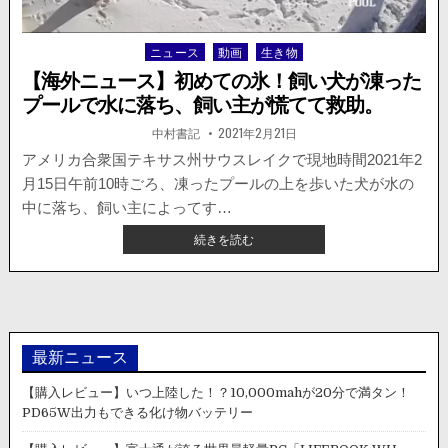
が
水
ニュース
動画
生き物
Posted
浸
in
し。
【海外ニュース】初めての氷！飼い犬が凍った
監
プールで水に落ち、飼い主が慌てて救助。
視
カ
著
掲
中村書記
2021年2月21日
者:
載
メ
日：
アメリカ合衆国テキサス州サウスレイクで現地時間2021年2
ラ
月15日午前10時ごろ、凍ったプールの上を歩いた犬が水の
の
映
中に落ち、飼い主によってす…
像
【海
続きを読む
が
外
投
ニ
稿
ュ
さ
ー
れ
ス】
話
初
最新ニュース
題
め
に。
て
【購入レビュー】いつ上陸した！？10,000mahが20分で満タン！
の
PD65W出力もできる化け物バッテリー
氷！
飼