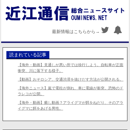
最新情報はこちらから→
読まれている記事
【海外・動画】見通しが悪い所では徐行しよう。自転車が正面
衝突、川に落下する様子。
【動画】おそロシア、交通渋滞を抜けだす方法が公開される。
【海外ニュース】嵐で電柱が倒れ、車に電線が衝突。恐怖のド
ラレコが公開。
【海外・動画】癒し動画？アライグマが餌をねだり、そのアラ
イグマに餌をあげる男性。