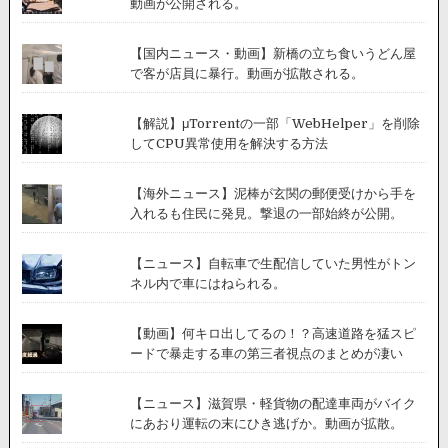
動画が公開される。
【国内ニュース・動画】新橋の立ち食いうどん屋
で客が店員に暴行。動画が拡散される。
【解説】μTorrentの一部「WebHelper」を削除
してCPU異常使用を解決する方法
【海外ニュース】泥棒が玄関の郵便受けから手を
入れるも住民に発見。撃退の一部始終が公開。
【ニュース】自転車で生配信していた男性がトン
ネル内で車にはねられる。
【動画】何キロ出してるの！？高速道路を猛スピ
ードで暴走する車の第三者視点のまとめが凄い
【ニュース】滋賀県・軽貨物の配達車両がバイク
にあおり運転の末にひき逃げか。動画が拡散。