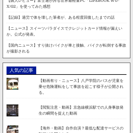
【購入レビュー】富士通が誇る世界最軽量PC「LIFEBOOK WU-
い
X/G2」を使ってみた感想
犬
が
【記録】過労で体を壊した筆者が、ある程度回復したまでの話
凍
っ
【ニュース】スイーツパラダイスでクレジットカード情報が漏えい
た
か。公式が発表。
プ
ー
【国内ニュース】すり抜けバイクが車と接触、バイクが転倒する事故
ル
が撮影される
で
水
に
人気の記事
落
ち、
【動画有り・ニュース】八戸学院のバスが児童を
飼
乗せ危険運転をして事故を起こす様子が公開され
い
る。
主
が
慌
【閲覧注意・動画】京急線横浜駅での人身事故発
て
生の瞬間を捉えた動画
て
救
【海外・動画】自作自演？最低な配達サービスの
助。