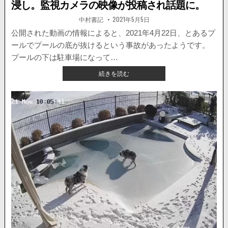
浸し。監視カメラの映像が投稿され話題に。
著
掲
中村書記
2021年5月5日
者:
載
日：
公開された動画の情報によると、2021年4月22日、とあるプ
ールでプールの底が抜けるという事故があったようです。
プールの下は駐車場になって…
【海
続きを読む
外
ニ
ュ
ー
ス】
プ
ー
ル
の
底
が
抜
け
駐
車
場