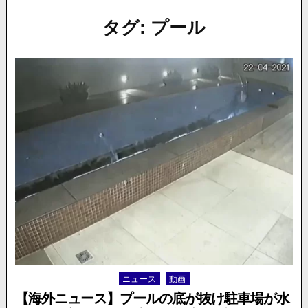
タグ:
プール
ニュース
動画
Posted
in
【海外ニュース】プールの底が抜け駐車場が水