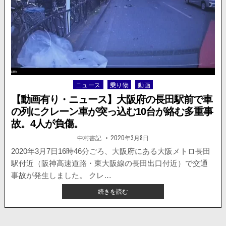
速
環
状
線
で
ト
ラ
ッ
ニュース
乗り物
動画
Posted
ク
in
が
【動画有り・ニュース】大阪府の長田駅前で車
衝
の列にクレーン車が突っ込む10台が絡む多重事
突
故。4人が負傷。
後、
停
著
掲
中村書記
2020年3月8日
者:
載
車
日：
2020年3月7日16時46分ごろ、大阪府にある大阪メトロ長田
せ
ず
駅付近（阪神高速道路・東大阪線の長田出口付近）で交通
に
事故が発生しました。 クレ…
走
【動
続きを読む
る
画
様
有
子
り・
が