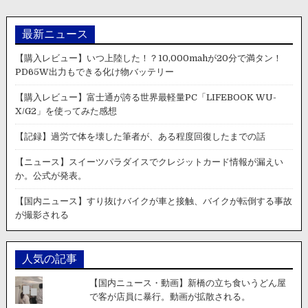
ニ
公
ュ
開。
ー
最新ニュース
ス】
大
【購入レビュー】いつ上陸した！？10,000mahが20分で満タン！
阪
PD65W出力もできる化け物バッテリー
府
の
【購入レビュー】富士通が誇る世界最軽量PC「LIFEBOOK WU-
長
X/G2」を使ってみた感想
田
駅
【記録】過労で体を壊した筆者が、ある程度回復したまでの話
前
で
【ニュース】スイーツパラダイスでクレジットカード情報が漏えい
車
か。公式が発表。
の
列
【国内ニュース】すり抜けバイクが車と接触、バイクが転倒する事故
に
が撮影される
ク
レ
ー
人気の記事
ン
車
【国内ニュース・動画】新橋の立ち食いうどん屋
が
で客が店員に暴行。動画が拡散される。
突