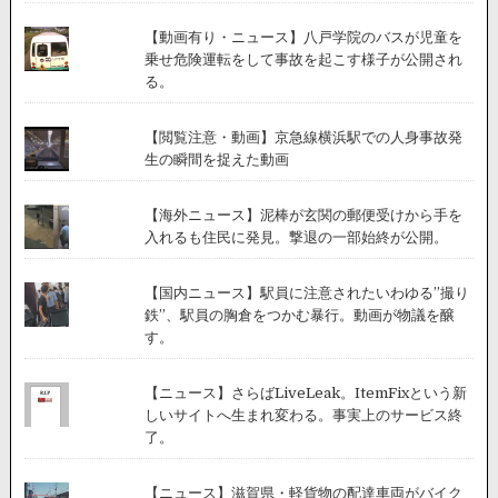
っ
込
【動画有り・ニュース】八戸学院のバスが児童を
む
乗せ危険運転をして事故を起こす様子が公開され
10
る。
台
が
【閲覧注意・動画】京急線横浜駅での人身事故発
絡
生の瞬間を捉えた動画
む
多
重
【海外ニュース】泥棒が玄関の郵便受けから手を
事
入れるも住民に発見。撃退の一部始終が公開。
故。
4
人
【国内ニュース】駅員に注意されたいわゆる”撮り
が
鉄”、駅員の胸倉をつかむ暴行。動画が物議を醸
負
す。
傷。
【ニュース】さらばLiveLeak。ItemFixという新
しいサイトへ生まれ変わる。事実上のサービス終
了。
【ニュース】滋賀県・軽貨物の配達車両がバイク