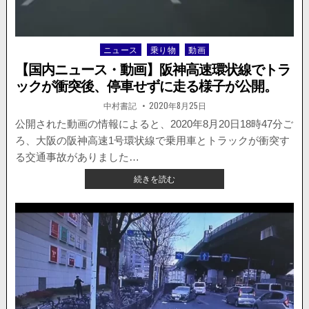
苦
茶
な
ニュース
乗り物
動画
Posted
交
in
通
【国内ニュース・動画】阪神高速環状線でトラ
の
ックが衝突後、停車せずに走る様子が公開。
流
れ
著
掲
中村書記
2020年8月25日
者:
載
が
日：
公開された動画の情報によると、2020年8月20日18時47分ご
撮
ろ、大阪の阪神高速1号環状線で乗用車とトラックが衝突す
影
さ
る交通事故がありました…
れ
【国
続きを読む
物
内
議
ニ
を
ュ
醸
ー
す。
ス・
動
画】
阪
神
高