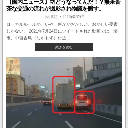
【国内ニュース】堺どうなってんだ！？無茶苦
茶な交通の流れが撮影され物議を醸す。
著
掲
中村書記
2021年8月15日
者:
載
日：
ローカルルールか。いや、何かがおかしい、おかしい要素
しかない。 2021年7月24日にツイートされた動画では、堺
市、中百舌鳥（なかもず）付近…
【国
続きを読む
内
ニ
ュ
ー
ス】
堺
ど
う
な
っ
て
ん
だ！？
無
茶