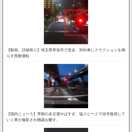
【動画、詳細有り】埼玉県草加市で逆走、対向車にクラクションを鳴
らす危険運転
【国内ニュース】早朝の名古屋やばすぎ。猛スピードで信号無視して
いく車が撮影され物議を醸す。