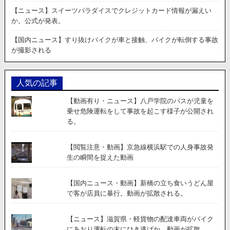
の
【ニュース】スイーツパラダイスでクレジットカード情報が漏えい
末
か。公式が発表。
突
き
【国内ニュース】すり抜けバイクが車と接触、バイクが転倒する事故
落
が撮影される
と
さ
れ
人気の記事
死
亡。
【動画有り・ニュース】八戸学院のバスが児童を
動
乗せ危険運転をして事故を起こす様子が公開され
画
る。
が
公
開
【閲覧注意・動画】京急線横浜駅での人身事故発
さ
生の瞬間を捉えた動画
れ
物
【国内ニュース・動画】新橋の立ち食いうどん屋
議
で客が店員に暴行。動画が拡散される。
を
醸
す。
【ニュース】滋賀県・軽貨物の配達車両がバイク
にあおり運転の末にひき逃げか。動画が拡散。