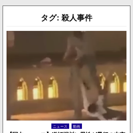
タグ:
殺人事件
ニュース
動画
Posted
in