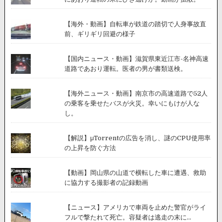
【海外・動画】自転車が鉄道の踏切で人身事故直
前、ギリギリ回避の様子
【国内ニュース・動画】滋賀県東近江市-名神高速
道路であおり運転。医者の男が書類送検。
【海外ニュース・動画】南京市の高速道路で52人
の乗客を乗せたバスが火災。幸いにもけが人な
し。
【解説】μTorrentの広告を消し、謎のCPU使用率
の上昇を防ぐ方法
【動画】岡山県の山道で横転した車に遭遇、救助
に協力する撮影者の記録動画
【ニュース】アメリカで車両を止めた警官がライ
フルで撃たれて死亡。容疑者は逃走の末に...