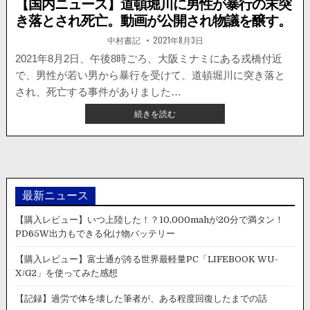
【国内ニュース】道頓堀川に男性が暴行の末突
き落とされ死亡。動画が公開され物議を醸す。
著
掲
中村書記
2021年8月3日
者:
載
日：
2021年8月2日、午後8時ごろ、大阪ミナミにある戎橋付近
で、男性が若い男から暴行を受けて、道頓堀川に突き落と
され、死亡する事件がありました…
【国
続きを読む
内
ニ
ュ
ー
ス】
道
最新ニュース
頓
堀
【購入レビュー】いつ上陸した！？10,000mahが20分で満タン！
川
PD65W出力もできる化け物バッテリー
に
男
【購入レビュー】富士通が誇る世界最軽量PC「LIFEBOOK WU-
性
X/G2」を使ってみた感想
が
暴
【記録】過労で体を壊した筆者が、ある程度回復したまでの話
行